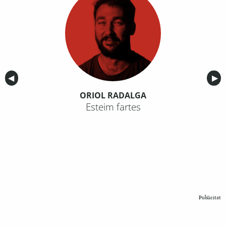
Anterior
◀︎
Sig
▶︎
ORIOL RADALGA
Esteim fartes
Publicitat