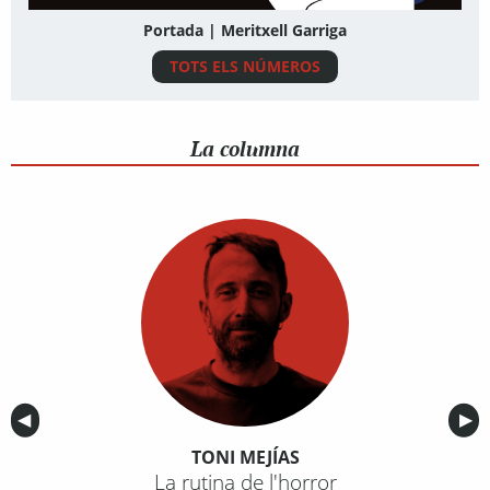
Portada | Meritxell Garriga
TOTS ELS NÚMEROS
La columna
Anterior
◀︎
Sig
▶︎
TONI MEJÍAS
La rutina de l'horror