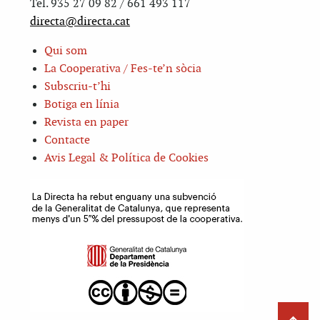
Tel. 935 27 09 82 / 661 493 117
directa@directa.cat
Qui som
La Cooperativa / Fes-te’n sòcia
Subscriu-t’hi
Botiga en línia
Revista en paper
Contacte
Avis Legal & Política de Cookies