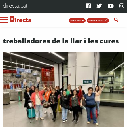
directa.cat
SUBSCRIU-T'HI
FES UNA DONACIÓ
treballadores de la llar i les cures