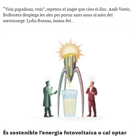
“Vola papallona, vola”, repeteix el jingle que clou el disc. Amb Vuelo,
Bolboreta desplega les ales per portar aires nous al món del
mestissatge. Lydia Botana, ànima del...
És sostenible l’energia fotovoltaica o cal optar