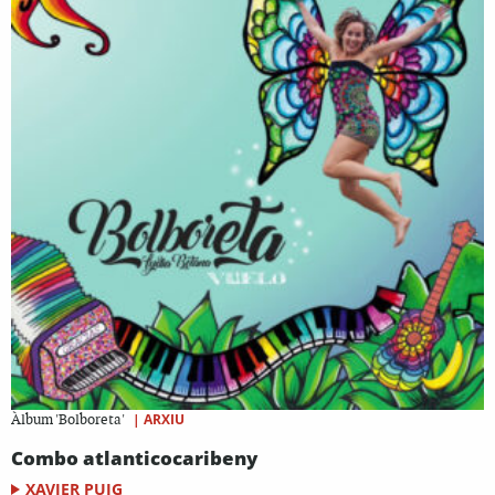
|
ARXIU
Àlbum 'Bolboreta'
Combo atlanticocaribeny
XAVIER PUIG