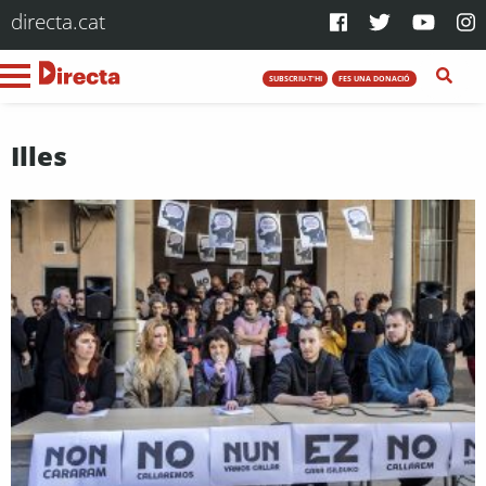
directa.cat
SUBSCRIU-T'HI
FES UNA DONACIÓ
Illes