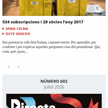
534 subscripcions i 29 sòcies l’any 2017
ANNA CELMA
GUYE SANCHO
Ens passem la vida fent balanç i mirant enrere. Per aprendre, per
conèixer i per explicar aquelles preguntes clau del periodisme. Qui,
com, què, quan,...
←
→
NÚMERO 602
Juliol 2026