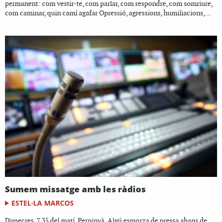
permanent: com vestir-te, com parlar, com respondre, com somriure,
com caminar, quin camí agafar Opressió, agressions, humiliacions,...
Sumem missatge amb les ràdios
ESTEL·LA MARCOS
Dimecres, 7.35 del matí, Perpinyà. Algú esmorza de pressa abans de