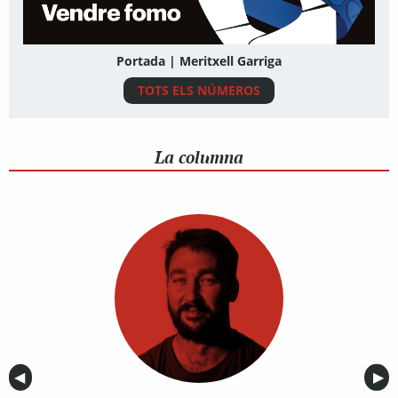
Portada | Meritxell Garriga
TOTS ELS NÚMEROS
La columna
Anterior
◀︎
Sig
▶︎