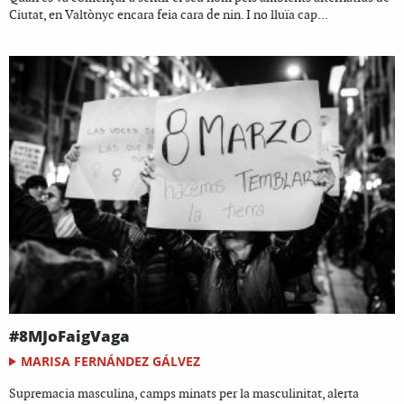
Ciutat, en Valtònyc encara feia cara de nin. I no lluïa cap...
#8MJoFaigVaga
MARISA FERNÁNDEZ GÁLVEZ
Supremacia masculina, camps minats per la masculinitat, alerta