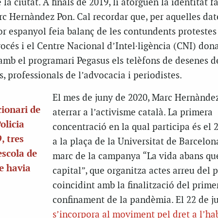
la ciutat. A finals de 2019, li atorguen la identitat f
arc Hernàndez Pon. Cal recordar que, per aquelles date
ior espanyol feia balanç de les contundents protestes
océs i el Centre Nacional d’Intel·ligència (CNI) don
 amb el programari Pegasus els telèfons de desenes d
ls, professionals de l’advocacia i periodistes.
El mes de juny de 2020, Marc Hernànde
cionari de
aterrar a l’activisme català. La primera
olicia
concentració en la qual participa és el 
, tres
a la plaça de la Universitat de Barcelona
escola de
marc de la campanya “La vida abans qu
ue havia
capital”, que organitza actes arreu del p
coincidint amb la finalització del prime
confinament de la pandèmia. El 22 de j
s’incorpora al moviment pel dret a l’ha