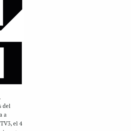
A
 del
a a
 TV3, el 4