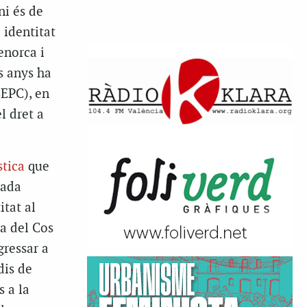
ni és de
 identitat
enorca i
s anys ha
SEPC), en
l dret a
stica
que
cada
itat al
ra del Cos
gressar a
dis de
 a la