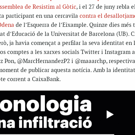
assemblea de Resistim al Gòtic
, i el 27 de juny rebla e
ta participant en una cercavila
contra el desallotjam
 Òdena
de l’Esquerra de l’Eixample. Quinze dies més t
tat d’Educació de la Universitat de Barcelona (UB). 
rò, ja havia començat a perfilar la seva identitat en 
dos comptes a les xarxes socials Twitter i Instagram 
z Pon, @MarcHernandezP2 i @maaarchp, respectiva
moment de publicar aquesta notícia. Amb la identitat
te corrent a CaixaBank.