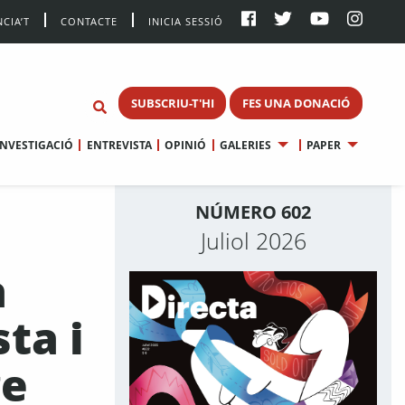
CIA’T
CONTACTE
INICIA SESSIÓ
SUBSCRIU-T'HI
FES UNA DONACIÓ
INVESTIGACIÓ
ENTREVISTA
OPINIÓ
GALERIES
PAPER
NÚMERO 602
Juliol 2026
a
ta i
ge