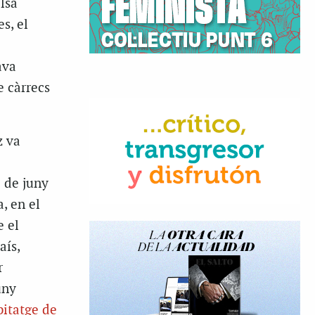
alsa
s, el
ava
e càrrecs
z va
2 de juny
, en el
e el
aís,
r
uny
bitatge de