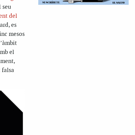
l seu
ent del
ard, es
Cinc mesos
l’àmbit
amb el
ment,
 falsa