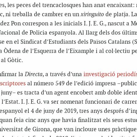
s, les peces del trencaclosques han anat encaixant: 
c, ni treballa de cambrer en un
xiringuito
de platja. La
ez Pon correspon a les inicials I. J. E. G., nascut a M
acional de Policia espanyola. Al llarg dels dos últim
-se en el Sindicat d’Estudiants dels Països Catalans (
a Òdena de l’Esquerra de l’Eixample i al col·lectiu pe
 al Gòtic.
firmar la
Directa
, a través d’una
investigació periodí
scriptores
al número 549 de l’edició impresa –publi
 juny– es tracta d’un agent encobert amb doble ident
l’Estat. I. J. E. G. va ser nomenat funcionari de carre
espanyol el 4 de juny de 2019, tres anys després d’in
 quan feia cinc anys que havia finalitzat els seus estu
iversitat de Girona, que van incloure unes pràctiques