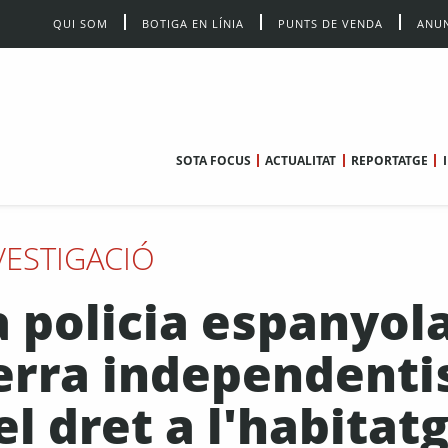
QUI SOM
BOTIGA EN LÍNIA
PUNTS DE VENDA
ANUN
SOTA FOCUS
ACTUALITAT
REPORTATGE
VESTIGACIÓ
a policia espanyol
uerra independentis
l dret a l'habitat