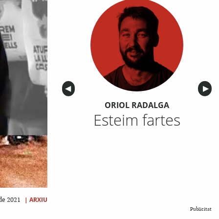
Anterior
◀︎
Sigu
▶︎
ORIOL RADALGA
Esteim fartes
|
ARXIU
 de 2021
Publicitat