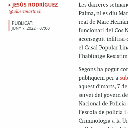
JESÚS RODRÍGUEZ
Les darreres setmane
albertmartnez
Palma, ni es diu Mar
real de Marc Hernànd
PUBLICAT:
JUNY 7, 2022 - 07:00
funcionari del Cos N
aconseguit infiltrar
el Casal Popular Lin
l’habitatge Resistim
Segons ha pogut con
publiquem per a
sub
aquest dimarts, 7 de
servei del govern de 
Nacional de Policia 
l’escola de policia i
Criminologia a la Un