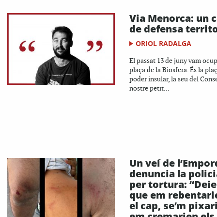
Via Menorca: un 
de defensa territo
ORIOL RADALGA
El passat 13 de juny vam ocup
plaça de la Biosfera. És la pla
poder insular, la seu del Conse
nostre petit...
Un veí de l’Empor
denuncia la polici
per tortura: “Dei
que em rebentari
el cap, se’m pixar
em cremarien els