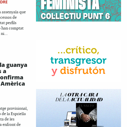
NDRE
 assenyala que
ocessos de
tat perfils
o han comptat
ni...
lla guanya
s a
confirma
 a Amèrica
tge provisional,
 de la Espriella
ta de les
a enfront de