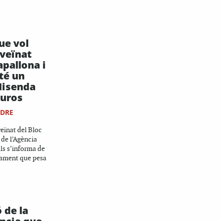
ue vol
 veïnat
apallona i
té un
Hisenda
euros
NDRE
eïnat del Bloc
 de l’Agència
als s’informa de
gament que pesa
 de la