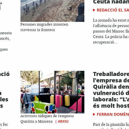
,
Ceuta nadan
l
REDACCIÓ EL S
La jornada ha estat
Persones migrades intenten
l'afluència de perso
travessar la frontera
passos del Marroc fin
cineasta
Ceuta. La policia ha
ancès,
recuperació...
iques
ació
Treballador
l'empresa de
Quiràlia de
a
vulneració d
les
laborals: “L
ls
és molt host
FERRAN DOMÈ
Activitats lúdiques de l'empresa
|
ARXIU
Quiràlia a Manresa
r fer
Part de la plantilla 