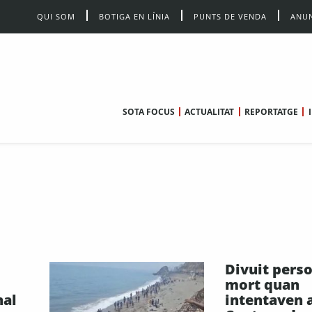
QUI SOM
BOTIGA EN LÍNIA
PUNTS DE VENDA
ANUN
SOTA FOCUS
ACTUALITAT
REPORTATGE
Divuit pers
mort quan
nal
intentaven a