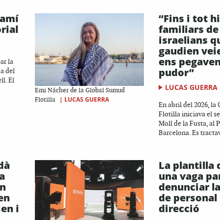
camí
“Fins i tot h
rial
familiars de
israelians q
gaudien vei
ens pegaven
ar la
pudor”
ça del
ll. El
LUCAS GUERRA
Emi Nácher de la Global Sumud
|
LUCAS GUERRA
Flotilla
En abril del 2026, l
Flotilla iniciava el s
Moll de la Fusta, al 
Barcelona. Es tracta
dà
La plantilla 
a
una vaga par
en
denunciar la
en
de personal 
ien i
direcció