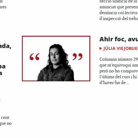
ls
secció sindical de la
ures
anunciat que presen
denúncia col·lectiva
d'inspecció del treba
Ahir foc, avu
ada,
JÚLIA VIEJOBU
Columna número 29.
pa
que m’equivoqui am
però no ho comprov
a
l’última del curs i hi
d’haver-ho de...
t
 cent
que no