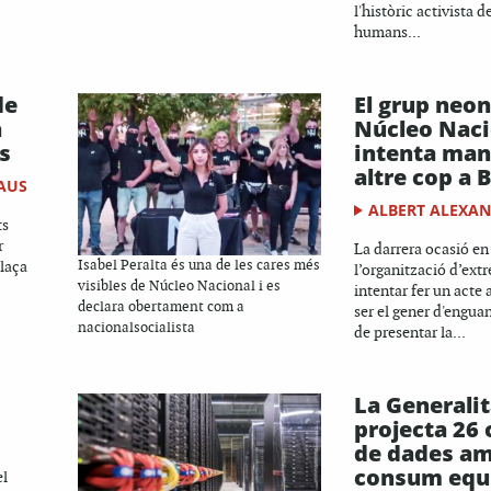
l'històric activista d
humans...
de
El grup neon
a
Núcleo Naci
s
intenta man
altre cop a 
AUS
ALBERT ALEXA
ts
r
La darrera ocasió en
plaça
Isabel Peralta és una de les cares més
l’organització d’ext
visibles de Núcleo Nacional i es
intentar fer un acte
declara obertament com a
ser el gener d'engua
nacionalsocialista
de presentar la...
La Generalit
projecta 26 
de dades a
consum equi
el