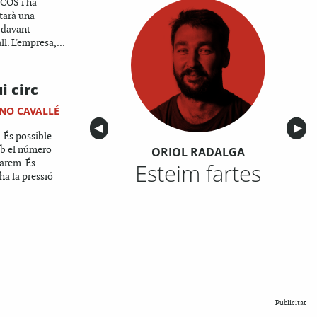
 COS i ha
tarà una
 davant
ll. L'empresa,...
i circ
ENO CAVALLÉ
Anterior
◀︎
Sigu
▶︎
 És possible
b el número
ORIOL RADALGA
arem. És
Esteim fartes
 ha la pressió
Publicitat