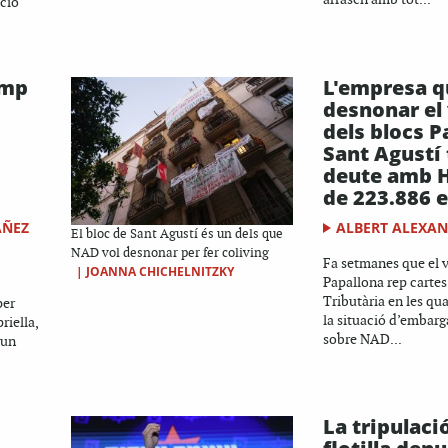
cció
.
omp
L'empresa q
desnonar el
dels blocs P
Sant Agustí 
deute amb 
de 223.886 
ÁÑEZ
ALBERT ALEXA
El bloc de Sant Agustí és un dels que
NAD vol desnonar per fer coliving
Fa setmanes que el v
|
JOANNA CHICHELNITZKY
Papallona rep cartes
Tributària en les qu
per
la situació d’embar
riella,
sobre NAD...
 un
La tripulació