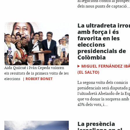
al·legacions contra la prospe
dels nous punts de captació..
La ultradreta irr
amb força i és
favorita en les
eleccions
presidencials de
Colòmbia
MIGUEL FERNÁNDEZ IB
Aida Quilcué i Iván Cepeda valoren
(EL SALTO)
els resultats de la primera volta de les
|
ROBERT BONET
eleccions
La segona volta dels comicis
presidencials serà disputada 
l'ultradretà Abelardo de la Esp
que va donar la sorpresa amb
43% dels vots, i...
La presència