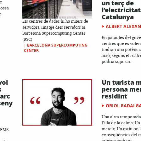
un terç de
e
bossa
l’electricita
e
Catalunya
Els centres de dades hi ha milers de
ALBERT ALEXA
servidors. Imatge dels servidors al
Barcelona Supercomputing Center
En paraules del gover
(BSC)
centres que es volen
|
BARCELONA SUPERCOMPUTING
tindran una potènci
CENTER
això, segons els càlcu
podria suposar...
vol
Un turista 
s
persona me
Parc
residint
seny
ORIOL RADALG
Una altra temporada
l’illa de la calma. U
mateix. Un estiu on 
 AEMS
conseqüències del 
arrasen amb tot...