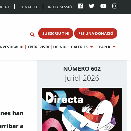
CIA’T
CONTACTE
INICIA SESSIÓ
SUBSCRIU-T'HI
FES UNA DONACIÓ
INVESTIGACIÓ
ENTREVISTA
OPINIÓ
GALERIES
PAPER
NÚMERO 602
Juliol 2026
ones han
rribar a