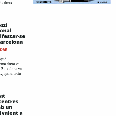
els drets
azi
onal
ifestar-se
Barcelona
NDRE
 què
rema dreta va
 a Barcelona va
ny, quan havia
at
centres
mb un
valent a