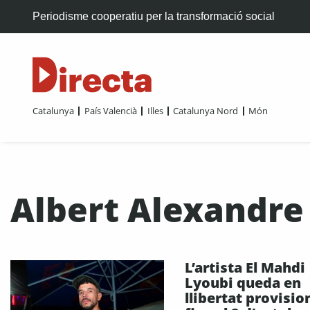
Periodisme cooperatiu per la transformació social
Catalunya
País Valencià
Illes
Catalunya Nord
Món
Albert Alexandre
L’artista El Mahdi
Lyoubi queda en
llibertat provisio