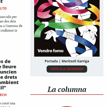
t
ALTO
 marcada per
nes des dels
s a l'interior de
 confirmat la
es de
Portada | Meritxell Garriga
 lleure
TOTS ELS NÚMEROS
nuncien
e drets
’ambient
il”
La columna
NECH
ha creat una