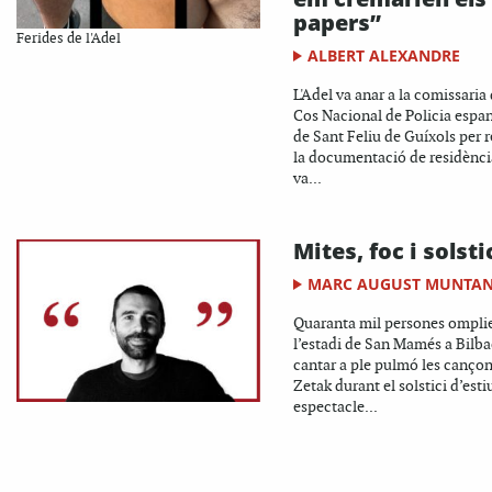
papers”
Ferides de l'Adel
ALBERT ALEXANDRE
L'Adel va anar a la comissaria 
Cos Nacional de Policia espa
de Sant Feliu de Guíxols per 
la documentació de residènci
va...
Mites, foc i solsti
MARC AUGUST MUNTA
Quaranta mil persones ompli
l’estadi de San Mamés a Bilba
cantar a ple pulmó les canço
Zetak durant el solstici d’esti
espectacle...