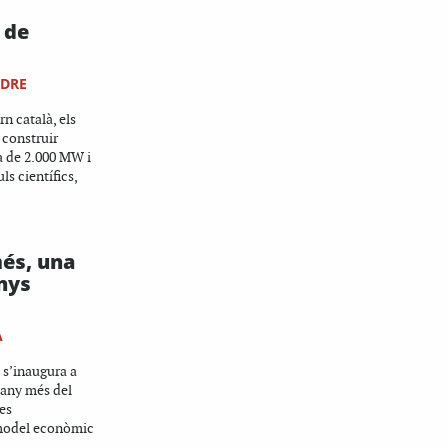
t de
NDRE
n català, els
 construir
a de 2.000 MW i
ls científics,
més, una
nys
A
 s’inaugura a
n any més del
les
model econòmic