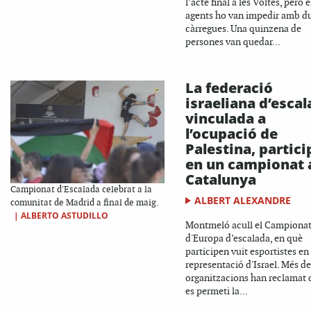
l’acte final a les Voltes, però e
agents ho van impedir amb d
càrregues. Una quinzena de
persones van quedar...
La federació
israeliana d’escal
vinculada a
l’ocupació de
Palestina, partici
en un campionat 
Catalunya
Campionat d'Escalada celebrat a la
ALBERT ALEXANDRE
comunitat de Madrid a final de maig.
|
ALBERTO ASTUDILLO
Montmeló acull el Campiona
d'Europa d’escalada, en què
participen vuit esportistes en
representació d'Israel. Més de
organitzacions han reclamat 
es permeti la...