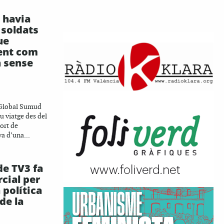
i havia
 soldats
ue
ent com
 sense
a Global Sumud
eu viatge des del
Port de
va d’una...
de TV3 fa
cial per
 política
de la