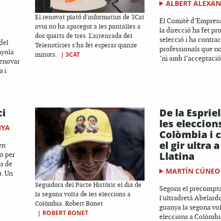
ALBERT ALEXA
El renovat plató d'informatius de 3Cat
El Comitè d’Empresa
avui no ha aparegut a les pantalles a
la direcció ha fet pr
dos quarts de tres. L'arrencada del
selecció i ha contrac
del
Telenotícies s'ha fet esperar quinze
professionals que n
nyola
|
3CAT
minuts.
"ni amb l’acceptació 
renovar
a i
ci
De la Esprie
les eleccion
NYA
Colòmbia i 
el gir ultra
en
Llatina
o per
ns de
MARTÍN CÚNEO
u. Un
Seguidora del Pacte Històric el dia de
Segons el precompta
la segona volta de les eleccions a
l'ultradretà Abelardo
Colòmbia. Robert Bonet
guanya la segona vol
|
ROBERT BONET
eleccions a Colòmbi