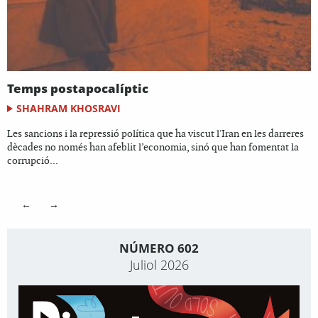
Temps postapocalíptic
SHAHRAM KHOSRAVI
Les sancions i la repressió política que ha viscut l'Iran en les darreres
dècades no només han afeblit l’economia, sinó que han fomentat la
corrupció...
←
→
NÚMERO 602
Juliol 2026