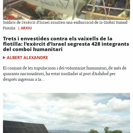
Soldats de l'exèrcit d'Israel assalten una embarcació de la Global Sumud
|
ARXIU
Flotilla
Trets i envestides contra els vaixells de la
flotilla: l’exèrcit d’Israel segresta 428 integrants
del comboi humanitari
ALBERT ALEXANDRE
El conjunt de les tripulacions i del voluntariat humanitari, de més de
quaranta nacionalitats, ha estat traslladat al port d'Ashdod per
després ingressar a la...