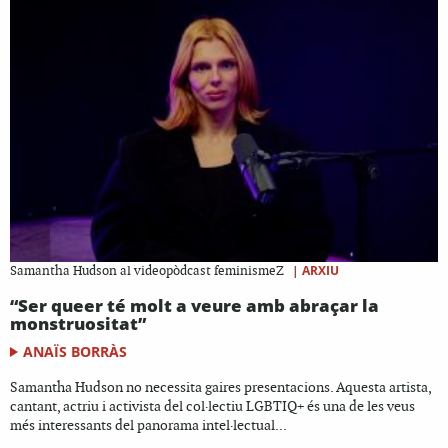
|
ARXIU
Samantha Hudson al videopòdcast feminismeZ
“Ser queer té molt a veure amb abraçar la
monstruositat”
ANAÏS BORRÀS
Samantha Hudson no necessita gaires presentacions. Aquesta artista,
cantant, actriu i activista del col·lectiu LGBTIQ+ és una de les veus
més interessants del panorama intel·lectual...