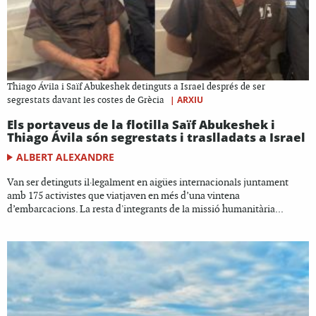
Thiago Ávila i Saïf Abukeshek detinguts a Israel després de ser
|
ARXIU
segrestats davant les costes de Grècia
Els portaveus de la flotilla Saïf Abukeshek i
Thiago Ávila són segrestats i traslladats a Israel
ALBERT ALEXANDRE
Van ser detinguts il·legalment en aigües internacionals juntament
amb 175 activistes que viatjaven en més d’una vintena
d’embarcacions. La resta d'integrants de la missió humanitària...