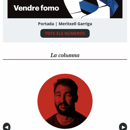
Portada | Meritxell Garriga
TOTS ELS NÚMEROS
La columna
Anterior
◀︎
Sig
▶︎