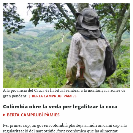
A la província del Cauca és habitual sembrar a la muntanya, a zones de
|
BERTA CAMPRUBÍ PÀMIES
gran pendent
Colòmbia obre la veda per legalitzar la coca
BERTA CAMPRUBÍ PÀMIES
Per primer cop, un govern colombià planteja al món un camí cap a la
regularització del narcotràfic, font econòmica que ha alimentat