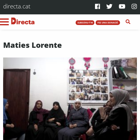
directa.cat
SUBSCRIU-T'HI
FES UNA DONACIÓ
Maties Lorente