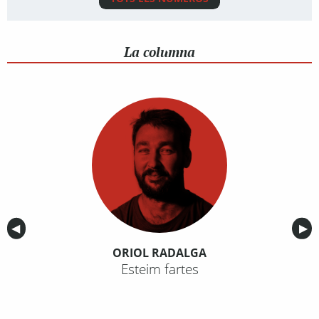
La columna
Anterior
◀︎
Sig
▶︎
ORIOL RADALGA
Esteim fartes