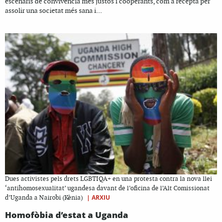
escenaris de convivència més justos i cooperants, com a recepta per
assolir una societat més sana i...
Dues activistes pels drets LGBTIQA+ en una protesta contra la nova llei
‘antihomosexualitat’ ugandesa davant de l’oficina de l’Alt Comissionat
|
ARXIU
d’Uganda a Nairobi (Kènia)
Homofòbia d’estat a Uganda