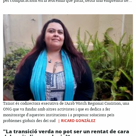
per complicacions en la leucèmia que patia, deixa una empremta de...
Talaat és codirectora executiva de l'Arab Watch Regional Coalition, una
ONG que va fundar amb altres activistes i que es dedica a fer
monitoratge d'aquestes institucions i a proposar solucions pels
|
RICARD GONZÀLEZ
problemes globals des del sud
"La transició verda no pot ser un rentat de cara