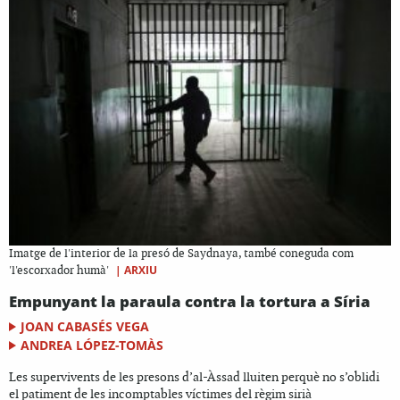
Imatge de l'interior de la presó de Saydnaya, també coneguda com
|
ARXIU
'l'escorxador humà'
Empunyant la paraula contra la tortura a Síria
JOAN CABASÉS VEGA
ANDREA LÓPEZ-TOMÀS
Les supervivents de les presons d’al-Àssad lluiten perquè no s’oblidi
el patiment de les incomptables víctimes del règim sirià