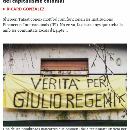
del capitalisme colonial"
RICARD GONZÀLEZ
Shereen Talaat coneix molt bé com funcionen les Institucions
Financeres Internacionals (IFI). No en va, fa disset anys que treballa
amb les comunitats locals d'Egipte...
Una de les nombroses pancartes que omplen Itàlia reclamant justícia per