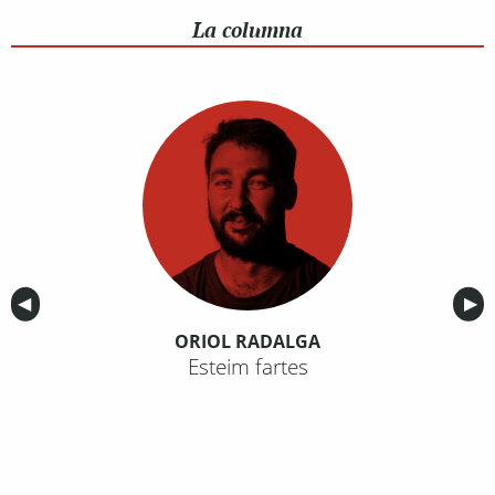
La columna
Anterior
◀︎
Sig
▶︎
ORIOL RADALGA
Esteim fartes