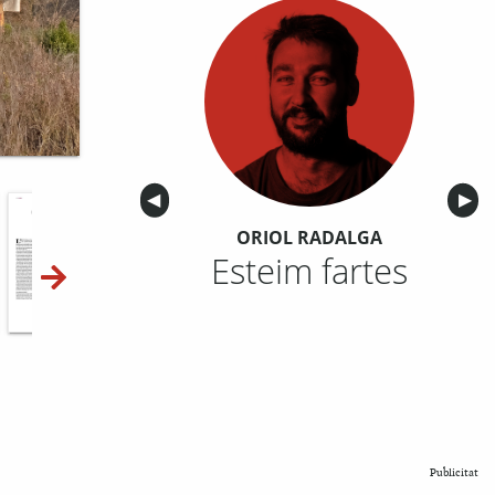
Anterior
◀︎
Sigu
▶︎
ORIOL RADALGA
Esteim fartes
10-11
12-13
14-15
Publicitat