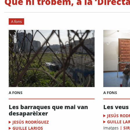
Què hi trobem, a la ‘Directa
A fons
A FONS
A FONS
Les barraques que mai van
Les veus
desaparèixer
JESÚS ROD
GUILLE LA
JESÚS RODRÍGUEZ
Imatges
|
SI
GUILLE LARIOS