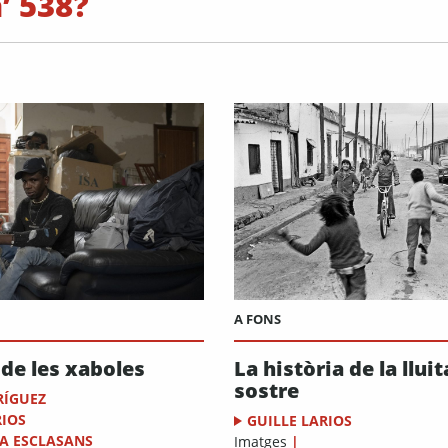
’ 538?
A FONS
 de les xaboles
La història de la llui
sostre
RÍGUEZ
RIOS
GUILLE LARIOS
RA ESCLASANS
Imatges
|