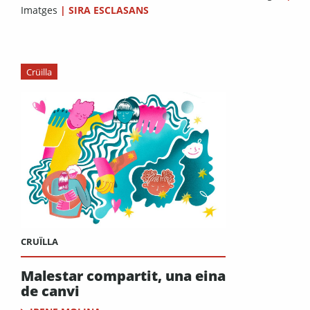
Imatges
|
SIRA ESCLASANS
Crüilla
CRUÏLLA
Malestar compartit, una eina
de canvi