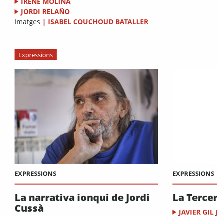
IRENE MOLINA
JORDI RELAÑO
Imatges
|
ISABEL COUCHOUD BATALLER
Expressions
EXPRESSIONS
EXPRESSIONS
La narrativa ionqui de Jordi
La Terce
Cussà
JAVIER GIL