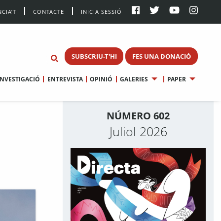
CIA’T
CONTACTE
INICIA SESSIÓ
SUBSCRIU-T'HI
FES UNA DONACIÓ
INVESTIGACIÓ
ENTREVISTA
OPINIÓ
GALERIES
PAPER
NÚMERO 602
Juliol 2026