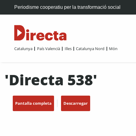
Periodisme cooperatiu per la transformació social
Catalunya
País Valencià
Illes
Catalunya Nord
Món
'Directa 538'
Pantalla completa
Descarregar