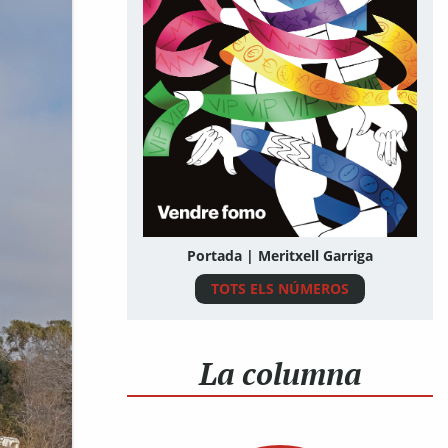
Portada | Meritxell Garriga
TOTS ELS NÚMEROS
La columna