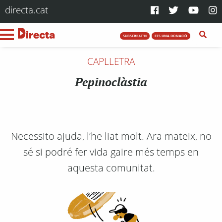
directa.cat
SUBSCRIU-T'HI
FES UNA DONACIÓ
CAPLLETRA
Pepinoclàstia
Necessito ajuda, l’he liat molt. Ara mateix, no
sé si podré fer vida gaire més temps en
aquesta comunitat.