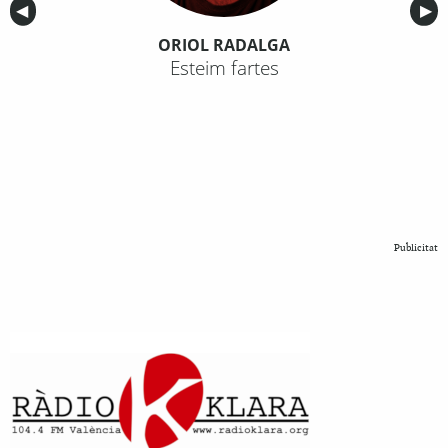
Anterior
◀︎
Sig
▶︎
ORIOL RADALGA
Esteim fartes
Publicitat