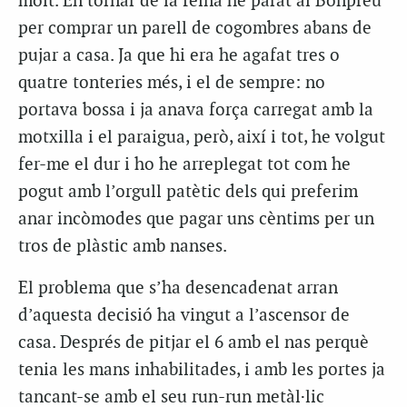
molt. En tornar de la feina he parat al Bonpreu
per comprar un parell de cogombres abans de
pujar a casa. Ja que hi era he agafat tres o
quatre tonteries més, i el de sempre: no
portava bossa i ja anava força carregat amb la
motxilla i el paraigua, però, així i tot, he volgut
fer-me el dur i ho he arreplegat tot com he
pogut amb l’orgull patètic dels qui preferim
anar incòmodes que pagar uns cèntims per un
tros de plàstic amb nanses.
El problema que s’ha desencadenat arran
d’aquesta decisió ha vingut a l’ascensor de
casa. Després de pitjar el 6 amb el nas perquè
tenia les mans inhabilitades, i amb les portes ja
tancant-se amb el seu run-run metàl·lic