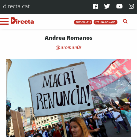
directa.cat
SUBSCRIU-T'HI
FES UNA DONACIÓ
Andrea Romanos
aroman0s