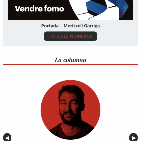
Portada | Meritxell Garriga
TOTS ELS NÚMEROS
La columna
Anterior
◀︎
Sig
▶︎