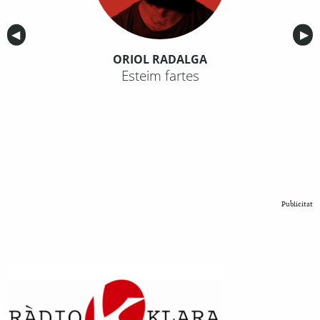
Anterior
◀︎
Sig
▶︎
ORIOL RADALGA
Esteim fartes
Publicitat