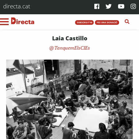
directa.cat
SUBSCRIU-T'HI
FES UNA DONACIÓ
Laia Castillo
TanquemElsCIEs