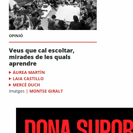
OPINIÓ
Veus que cal escoltar,
mirades de les quals
aprendre
ÁUREA MARTÍN
LAIA CASTILLO
MERCÈ DUCH
Imatges
|
MONTSE GIRALT