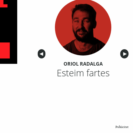
Anterior
◀︎
Sigu
▶︎
ORIOL RADALGA
Esteim fartes
Publicitat