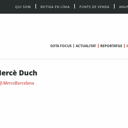
QUI SOM
BOTIGA EN LÍNIA
PUNTS DE VENDA
ANUN
SOTA FOCUS
ACTUALITAT
REPORTATGE
ercè Duch
MerceBarcelona