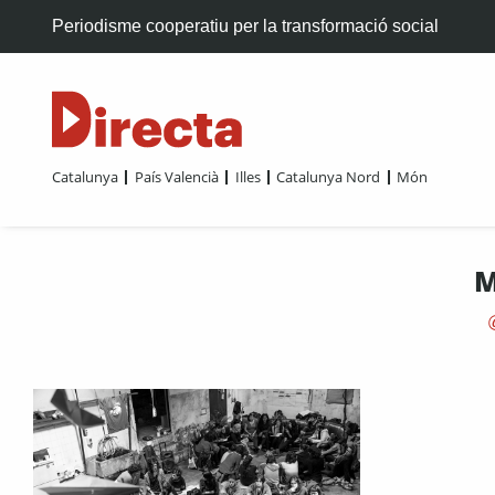
Periodisme cooperatiu per la transformació social
Catalunya
País Valencià
Illes
Catalunya Nord
Món
M