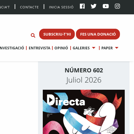
CIA’T
CONTACTE
INICIA SESSIÓ
SUBSCRIU-T'HI
FES UNA DONACIÓ
INVESTIGACIÓ
ENTREVISTA
OPINIÓ
GALERIES
PAPER
NÚMERO 602
Juliol 2026