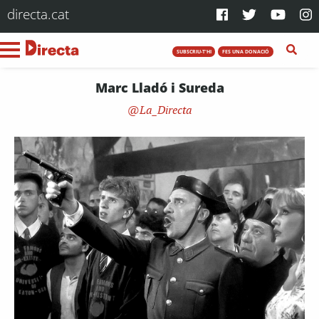
directa.cat
SUBSCRIU-T'HI
FES UNA DONACIÓ
Marc Lladó i Sureda
La_Directa