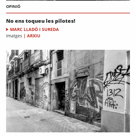
OPINIÓ
No ens toqueu les pilotes!
MARC LLADÓ I SUREDA
Imatges
|
ARXIU