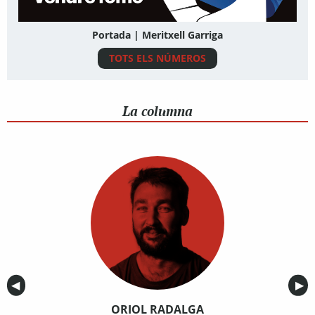
Portada | Meritxell Garriga
TOTS ELS NÚMEROS
La columna
Anterior
◀︎
Sig
▶︎
ORIOL RADALGA