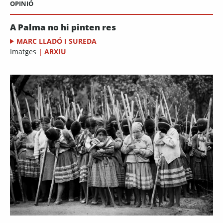
OPINIÓ
A Palma no hi pinten res
MARC LLADÓ I SUREDA
Imatges
|
ARXIU