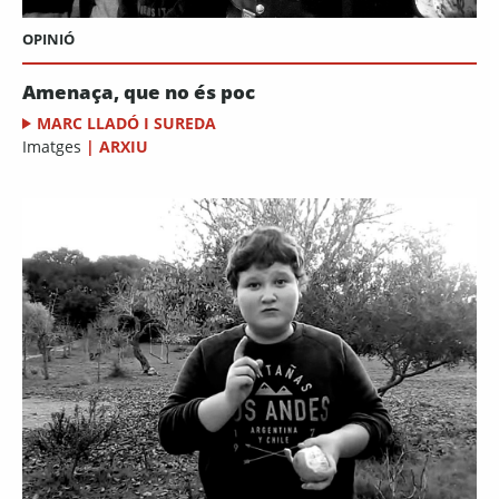
OPINIÓ
Amenaça, que no és poc
MARC LLADÓ I SUREDA
Imatges
|
ARXIU