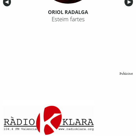
Anterior
◀︎
Sig
▶︎
ORIOL RADALGA
Esteim fartes
Publicitat