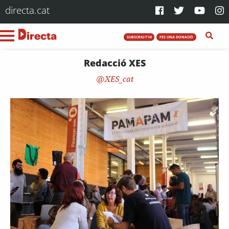
directa.cat
SUBSCRIU-T'HI
FES UNA DONACIÓ
Redacció XES
XES_cat