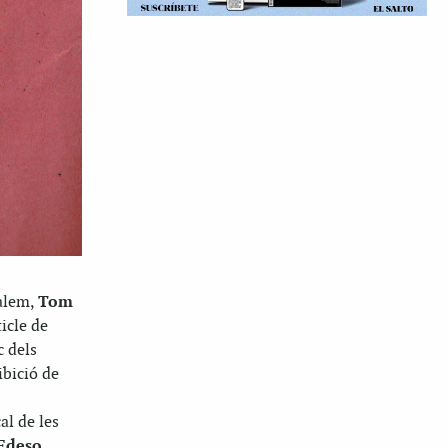
salem,
Tom
icle de
c dels
ibició de
l de les
Edeso