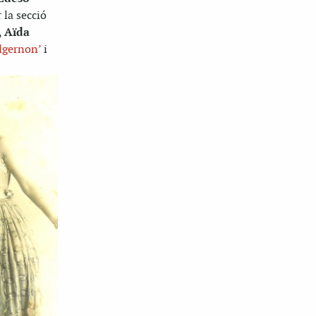
r la secció
,
Aïda
Algernon’
i