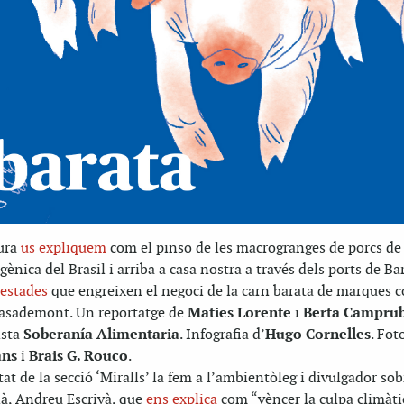
tura
us expliquem
com el pinso de les macrogranges de porcs de
ènica del Brasil i arriba a casa nostra a través dels ports de Ba
restades
que engreixen el negoci de la carn barata de marques 
asademont. Un reportatge de
Maties Lorente
i
Berta Camprub
ista
Soberanía Alimentaria
. Infografia d’
Hugo Cornelles
. Fot
ans
i
Brais G. Rouco
.
at de la secció ‘Miralls’ la fem a l’ambientòleg i divulgador sob
ià, Andreu Escrivà, que
ens explica
com “vèncer la culpa climàtic