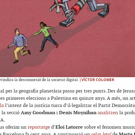
|VÍCTOR COLOMER
indica la desconnexió de la societat digital
al per la geografia planetària passa per tres punts. Des de Jeru
es primeres eleccions a Palestina en quinze anys. A més, un art
la
l’intent de la justícia turca d’il·legalitzar el Partit Democràti
 la secció
Amy Goodman
i
Denis Moynihan
analitzen
la proh
UA.
 us oferim un
reportatge
d’
Eloi Latorre
sobre el fenomen musica
 de Barcelona fa cent anys. A continuació un
relat
letal
de
Marta 