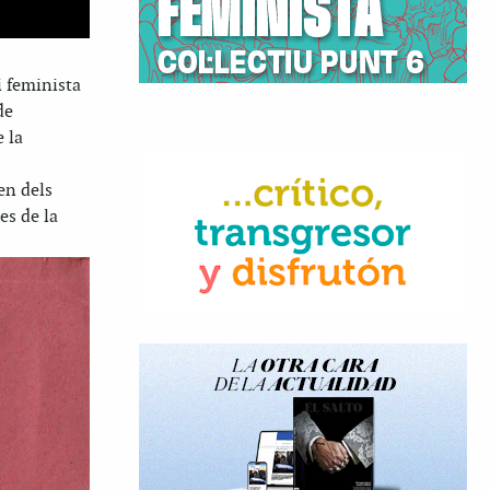
i feminista
de
 la
en dels
es de la