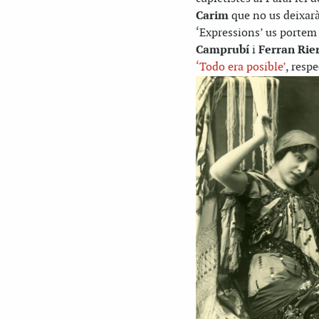
Carim
que no us deixarà
‘Expressions’ us portem
Camprubí
i
Ferran Rie
‘Todo era posible’
, resp