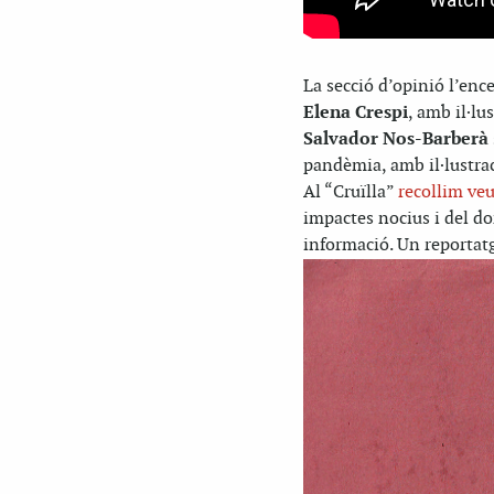
La secció d’opinió l’en
Elena Crespi
, amb il·lu
Salvador Nos-Barberà
pandèmia, amb il·lustrac
Al “Cruïlla”
recollim ve
impactes nocius i del dom
informació. Un reportat