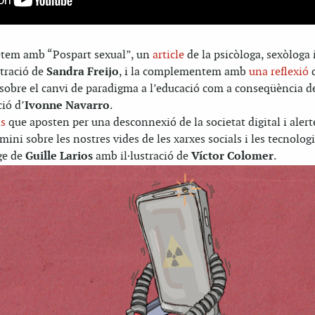
cetem amb “Pospart sexual”, un
article
de la psicòloga, sexòloga 
stració de
Sandra Freijo
, i la complementem amb
una reflexió
sobre el canvi de paradigma a l’educació com a conseqüència de
ió d’
Ivonne Navarro
.
us
que aposten per una desconnexió de la societat digital i alert
ini sobre les nostres vides de les xarxes socials i les tecnologi
ge de
Guille Larios
amb il·lustració de
Víctor Colomer
.