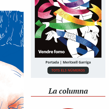
Portada | Meritxell Garriga
TOTS ELS NÚMEROS
La columna