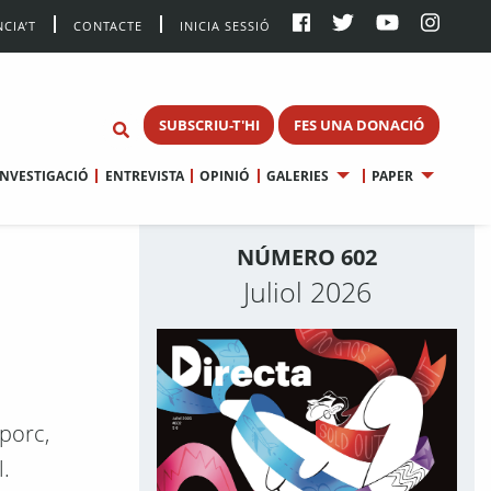
CIA’T
CONTACTE
INICIA SESSIÓ
SUBSCRIU-T'HI
FES UNA DONACIÓ
INVESTIGACIÓ
ENTREVISTA
OPINIÓ
GALERIES
PAPER
NÚMERO 602
Juliol 2026
 porc,
l.