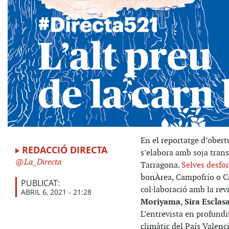
En el reportatge d’ober
REDACCIÓ DIRECTA
s’elabora amb soja transg
La_Directa
Tarragona.
Selves desfo
bonÀrea, Campofrío o C
PUBLICAT:
col·laboració amb la rev
ABRIL 6, 2021 - 21:28
Moriyama
,
Sira Esclas
L’entrevista en profundit
climàtic del País Valenc