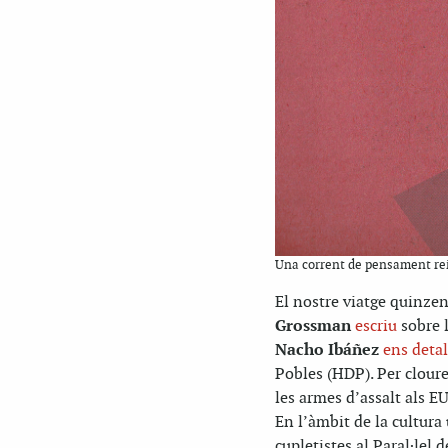
Una corrent de pensament reiv
El nostre viatge quinzen
Grossman
escriu
sobre l
Nacho Ibáñez
ens detal
Pobles (HDP). Per cloure
les armes d’assalt als E
En l’àmbit de la cultura
cupletistes al Paral·lel