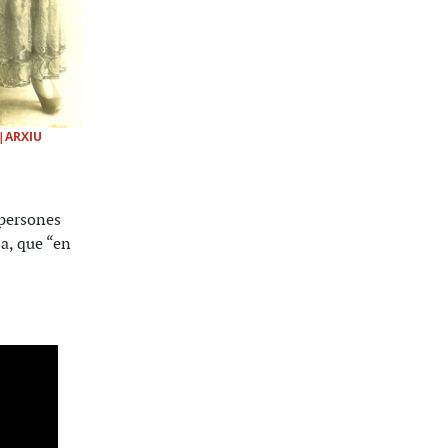
|ARXIU
persones
a, que “en