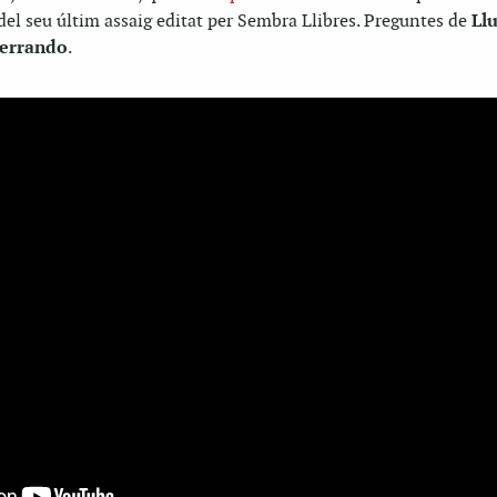
l del seu últim assaig editat per Sembra Llibres. Preguntes de
Llu
errando
.