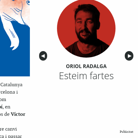
Anterior
◀︎
Sigu
▶︎
ORIOL RADALGA
Esteim fartes
 Catalunya
rcelona i
com
í
, en
os de
Víctor
re canvi
Publicitat
a i passar