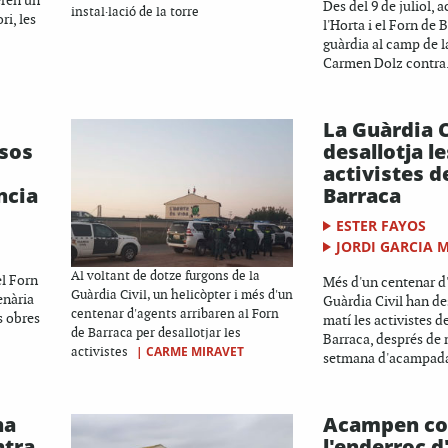
eren un
Des del 9 de juliol, a
instal·lació de la torre
ri, les
l'Horta i el Forn de 
guàrdia al camp de l
Carmen Dolz contra.
La Guàrdia C
ssos
desallotja le
activistes d
ncia
Barraca
ESTER FAYOS
JORDI GARCIA 
Al voltant de dotze furgons de la
el Forn
Més d'un centenar d'
Guàrdia Civil, un helicòpter i més d'un
enària
Guàrdia Civil han de
centenar d'agents arribaren al Forn
s obres
matí les activistes d
de Barraca per desallotjar les
Barraca, després de
|
CARME MIRAVET
activistes
setmana d'acampada 
na
Acampen co
ntra
l'enderroc d