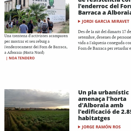
l'enderroc del For
Barraca a Alborai
JORDI GARCIA MIRAVET
Des de la nit del dimarts 17 d
Una trentena d'activistes acamparen
setembre, desenes de persone
per mostrar el seu rebuig a
vida a l'alqueria coneguda co
l'enderrocament del Forn de Barraca,
Forn de Barraca per retardar el
a Alboraia (Horta Nord)
|
NOA TENDERO
Un pla urbanístic
amenaça l'horta
d'Alboraia amb
l'edificació de 2.
habitatges
JORGE RAMÓN ROS