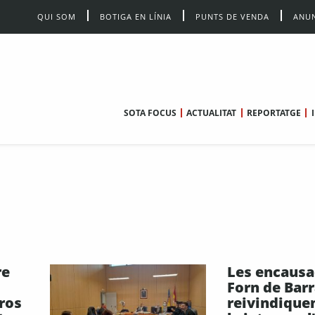
QUI SOM
BOTIGA EN LÍNIA
PUNTS DE VENDA
ANUN
SOTA FOCUS
ACTUALITAT
REPORTATGE
re
Les encausa
Forn de Bar
ros
reivindique