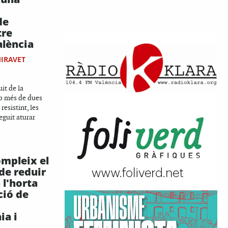
de
tre
alència
MIRAVET
it de la
mb més de dues
esistint, les
eguit aturar
mpleix el
e reduir
 l'horta
ció de
ia i