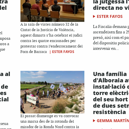
tra
la jutgessa l
del
directa no v
ESTER FAYOS
A la sala de vistes número 32 de la
La Fiscalia demana 
Ciutat de la Justícia de València,
ascendeixen fins a 
el
aquest dimarts s’ha celebrat el judici
presó, així com el p
imposa
contra les quatre encausades per
del dispositiu polici
uros a
protestar contra l’enderrocament del
intervenir en...
que
|
ESTER FAYOS
Forn de Barraca
a al
Una família
d'Alboraia a
 de
instal·lació
ses
torre elèctr
cial
del seu hort
de dues set
resistència
El passat diumenge es va convocar
GEMMA MARTÍN
una marxa des de la rotonda del
 seua
mirador de la Ronda Nord contra la