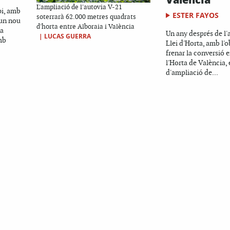
L'ampliació de l'autovia V-21
pi, amb
ESTER FAYOS
soterrarà 62.000 metres quadrats
 un nou
d'horta entre Alboraia i València
na
Un any després de l'
|
LUCAS GUERRA
mb
Llei d'Horta, amb l'o
frenar la conversió e
l'Horta de València, 
d'ampliació de...