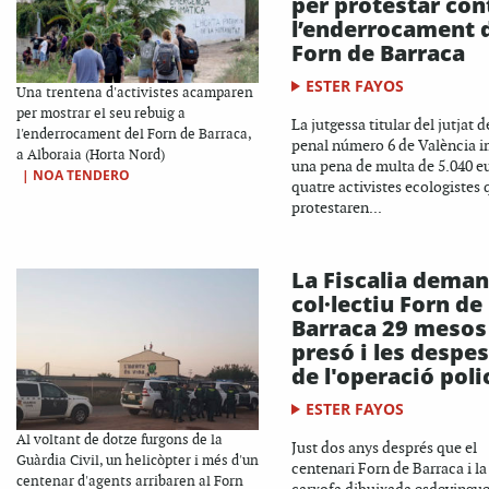
per protestar con
l’enderrocament 
Forn de Barraca
ESTER FAYOS
Una trentena d'activistes acamparen
per mostrar el seu rebuig a
La jutgessa titular del jutjat d
l'enderrocament del Forn de Barraca,
penal número 6 de València 
a Alboraia (Horta Nord)
una pena de multa de 5.040 e
|
NOA TENDERO
quatre activistes ecologistes 
protestaren...
La Fiscalia deman
col·lectiu Forn de
Barraca 29 mesos
presó i les despe
de l'operació poli
ESTER FAYOS
Al voltant de dotze furgons de la
Just dos anys després que el
Guàrdia Civil, un helicòpter i més d'un
centenari Forn de Barraca i la
centenar d'agents arribaren al Forn