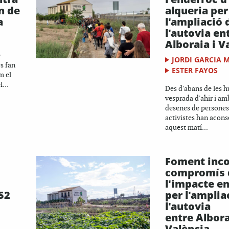
n de
alqueria per
a
l'ampliació 
l'autovia en
Alboraia i V
e
JORDI GARCIA 
s fan
ESTER FAYOS
m el
...
Des d'abans de les hu
vesprada d'ahir i a
desenes de persones r
activistes han acons
aquest matí...
Foment inco
compromís d
l'impacte en
852
per l'amplia
l'autovia
entre Albora
València