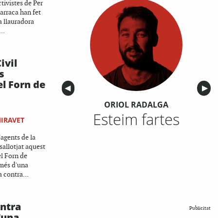
ctivistes de Per
Barraca han fet
a llauradora
..
ivil
s
el Forn de
Anterior
◀︎
Sigu
▶︎
ORIOL RADALGA
Esteim fartes
MIRAVET
agents de la
sallotjat aquest
el Forn de
 més d'una
contra...
ntra
Publicitat
'una