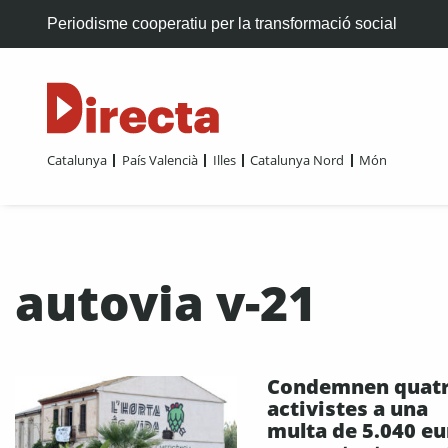
Periodisme cooperatiu per la transformació social
Catalunya
País Valencià
Illes
Catalunya Nord
Món
autovia v-21
Condemnen quat
activistes a una
multa de 5.040 eu