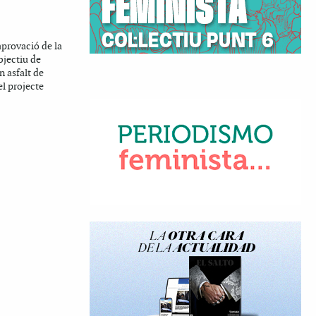
aprovació de la
bjectiu de
n asfalt de
el projecte