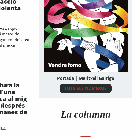
'acció
iolenta
penes que
29 mesos de
agament del cost
al que va
Portada | Meritxell Garriga
tura la
TOTS ELS NÚMEROS
 d'una
ica al mig
 després
manes de
La columna
EZ