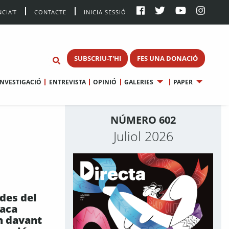
CIA’T
CONTACTE
INICIA SESSIÓ
SUBSCRIU-T'HI
FES UNA DONACIÓ
INVESTIGACIÓ
ENTREVISTA
OPINIÓ
GALERIES
PAPER
NÚMERO 602
Juliol 2026
des del
raca
n davant