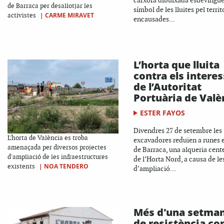
carxofa dibuixada esdevingu
de Barraca per desallotjar les
símbol de les lluites pel territo
|
CARME MIRAVET
activistes
encausades...
L’horta que lluita
contra els intere
de l’Autoritat
Portuària de Valè
ESTER FAYOS
Divendres 27 de setembre les
L'horta de València es troba
excavadores reduïen a runes 
amenaçada per diversos projectes
de Barraca, una alqueria cent
d'ampliació de les infraestructures
de l’Horta Nord, a causa de le
|
NOA TENDERO
existents
d’ampliació...
Més d'una setma
de resistència co