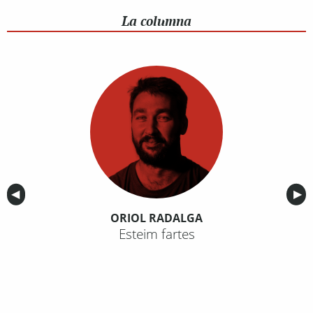
La columna
Anterior
◀︎
Sig
▶︎
ORIOL RADALGA
Esteim fartes