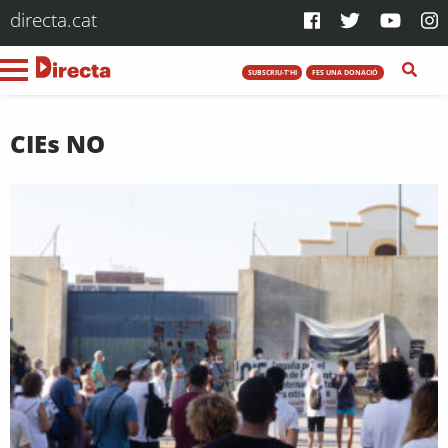
directa.cat
SUBSCRIU-T'HI
FES UNA DONACIÓ
CIEs NO