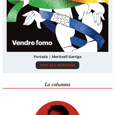
Portada | Meritxell Garriga
TOTS ELS NÚMEROS
La columna