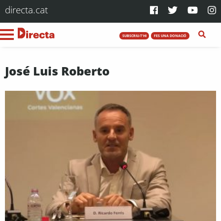
directa.cat
SUBSCRIU-T'HI
FES UNA DONACIÓ
José Luis Roberto