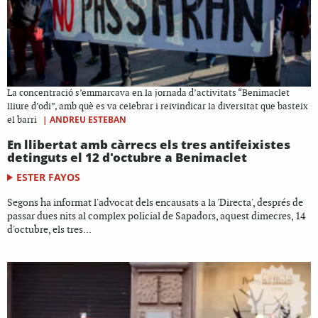
La concentració s’emmarcava en la jornada d’activitats “Benimaclet
lliure d’odi”, amb què es va celebrar i reivindicar la diversitat que basteix
|
ANDREU ESTEBAN
el barri
En llibertat amb càrrecs els tres antifeixistes
detinguts el 12 d'octubre a Benimaclet
ESTER FAYOS
Segons ha informat l'advocat dels encausats a la 'Directa', després de
passar dues nits al complex policial de Sapadors, aquest dimecres, 14
d'octubre, els tres...