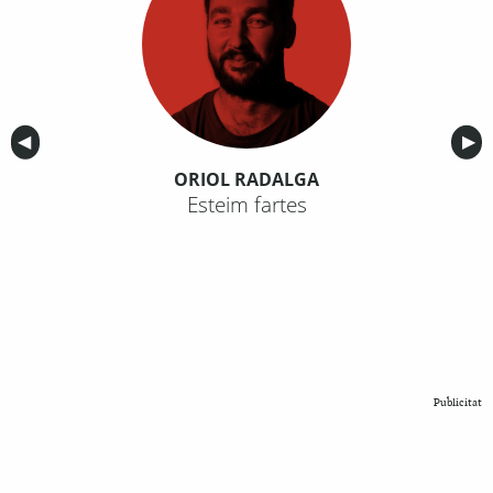
Anterior
◀︎
Sig
▶︎
ORIOL RADALGA
Esteim fartes
Publicitat