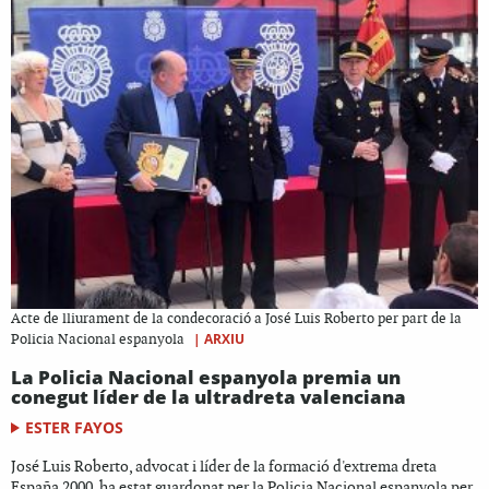
Acte de lliurament de la condecoració a José Luis Roberto per part de la
|
ARXIU
Policia Nacional espanyola
La Policia Nacional espanyola premia un
conegut líder de la ultradreta valenciana
ESTER FAYOS
José Luis Roberto, advocat i líder de la formació d'extrema dreta
España 2000, ha estat guardonat per la Policia Nacional espanyola per