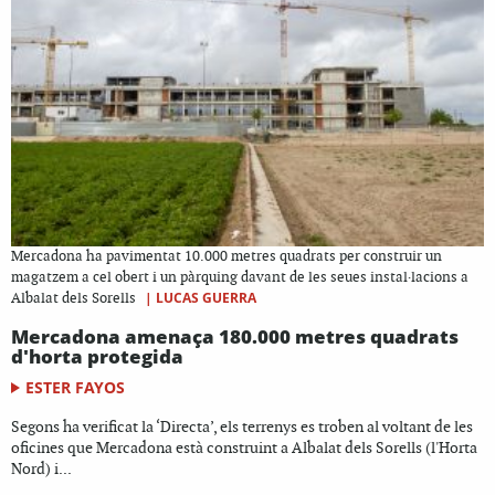
Mercadona ha pavimentat 10.000 metres quadrats per construir un
magatzem a cel obert i un pàrquing davant de les seues instal·lacions a
|
LUCAS GUERRA
Albalat dels Sorells
Mercadona amenaça 180.000 metres quadrats
d'horta protegida
ESTER FAYOS
Segons ha verificat la ‘Directa’, els terrenys es troben al voltant de les
oficines que Mercadona està construint a Albalat dels Sorells (l'Horta
Nord) i...