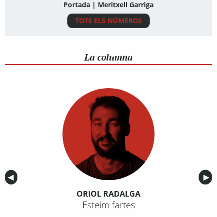
Portada | Meritxell Garriga
TOTS ELS NÚMEROS
La columna
Anterior
◀︎
Sig
▶︎
ORIOL RADALGA
Esteim fartes