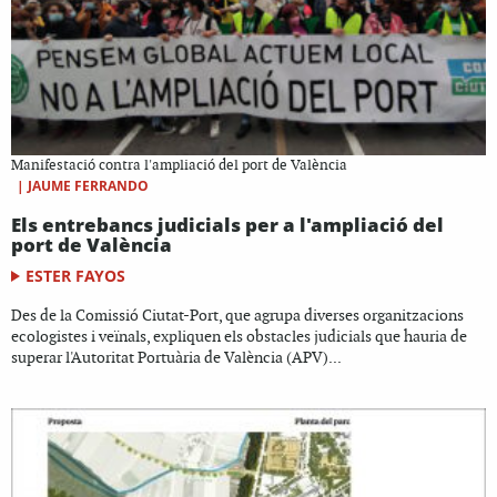
Manifestació contra l'ampliació del port de València
|
JAUME FERRANDO
Els entrebancs judicials per a l'ampliació del
port de València
ESTER FAYOS
Des de la Comissió Ciutat-Port, que agrupa diverses organitzacions
ecologistes i veïnals, expliquen els obstacles judicials que hauria de
superar l'Autoritat Portuària de València (APV)...