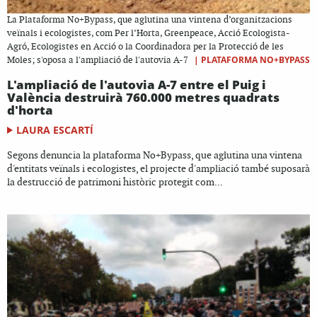
La Plataforma No+Bypass, que aglutina una vintena d’organitzacions
veïnals i ecologistes, com Per l’Horta, Greenpeace, Acció Ecologista-
Agró, Ecologistes en Acció o la Coordinadora per la Protecció de les
|
PLATAFORMA NO+BYPASS
Moles; s'oposa a l'ampliació de l'autovia A-7
L'ampliació de l'autovia A-7 entre el Puig i
València destruirà 760.000 metres quadrats
d'horta
LAURA ESCARTÍ
Segons denuncia la plataforma No+Bypass, que aglutina una vintena
d'entitats veïnals i ecologistes, el projecte d'ampliació també suposarà
la destrucció de patrimoni històric protegit com...