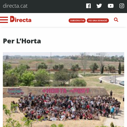
directa.cat
SUBSCRIU-T'HI
FES UNA DONACIÓ
Per L’Horta