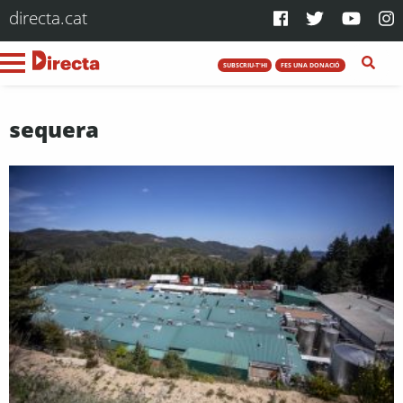
directa.cat
SUBSCRIU-T'HI
FES UNA DONACIÓ
sequera