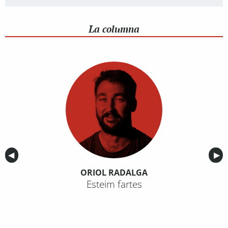
La columna
Anterior
◀︎
Sig
▶︎
ORIOL RADALGA
Esteim fartes