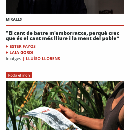
MIRALLS
"El cant de batre m'emborratxa, perquè crec
que és el cant més lliure i la ment del poble"
ESTER FAYOS
LAIA GORDI
Imatges
|
LLUÏSO LLORENS
Roda el mon