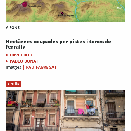
A FONS
Hectàrees ocupades per pistes i tones de
ferralla
DAVID BOU
PABLO BONAT
Imatges
|
PAU FABREGAT
Crüilla