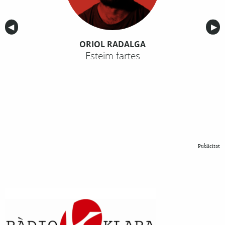
Anterior
◀︎
Sig
▶︎
ORIOL RADALGA
Esteim fartes
Publicitat