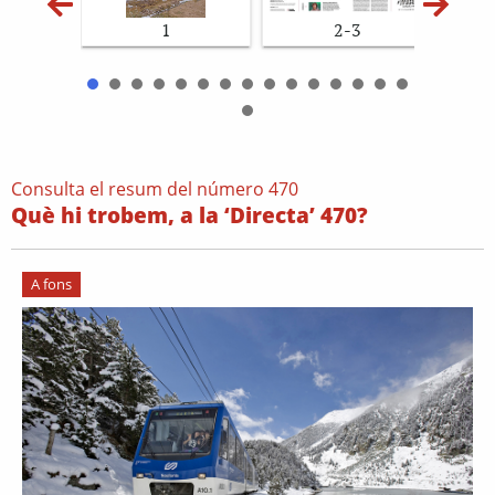
1
2-3
Consulta el resum del número 470
Què hi trobem, a la ‘Directa’ 470?
A fons