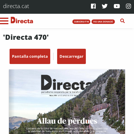
directa.cat
SUBSCRIU-T'HI
FES UNA DONACIÓ
'Directa 470'
Pantalla completa
Descarregar