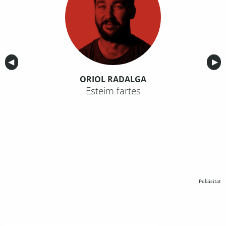
Anterior
◀︎
Sig
▶︎
ORIOL RADALGA
Esteim fartes
Publicitat