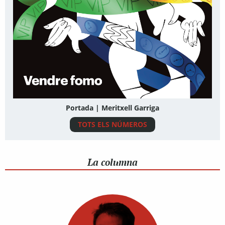
Portada | Meritxell Garriga
TOTS ELS NÚMEROS
La columna