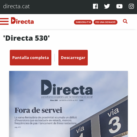
directa.cat
SUBSCRIU-T'HI
FES UNA DONACIÓ
'Directa 530'
Pantalla completa
Descarregar