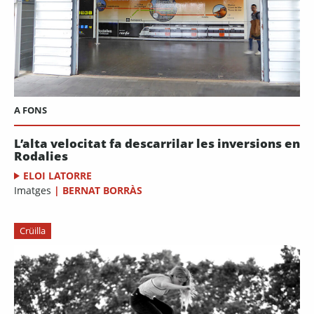
A FONS
L’alta velocitat fa descarrilar les inversions en
Rodalies
ELOI LATORRE
Imatges
|
BERNAT BORRÀS
Crüilla