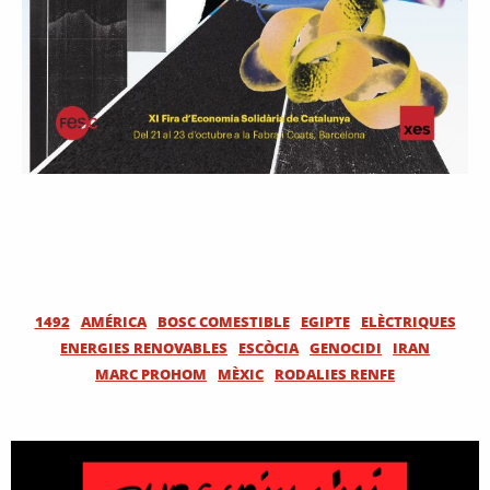
1492
AMÉRICA
BOSC COMESTIBLE
EGIPTE
ELÈCTRIQUES
ENERGIES RENOVABLES
ESCÒCIA
GENOCIDI
IRAN
MARC PROHOM
MÈXIC
RODALIES RENFE