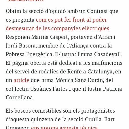
Obrim la secció d’opinió amb un Contrast que
es pregunta
com es pot fer front al poder
desmesurat de les companyies elèctriques
.
Responen Marina Gispert, portaveu d’Arran i
Jordi Basora, membre de l’Aliança contra la
Pobresa Energètica. Il·lustra: Emma Casadevall.
El pàgina oberta està dedicat a les malfuncions
del servei de rodalies de Renfe a Catalunya, en
un
article
que firma Mònica Sanz Durán, del
col·lectiu Usuàries Fartes i que il·lustra Patricia
Cornellana
Els boscos comestibles són els protagonistes
d’aquesta quinzena de la secció Cruïlla. Bart
Gruggeon
ens apropa aquesta tècnica