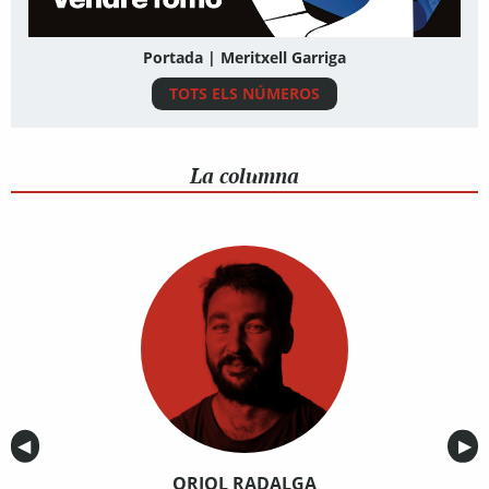
Portada | Meritxell Garriga
TOTS ELS NÚMEROS
La columna
Anterior
◀︎
Sig
▶︎
ORIOL RADALGA