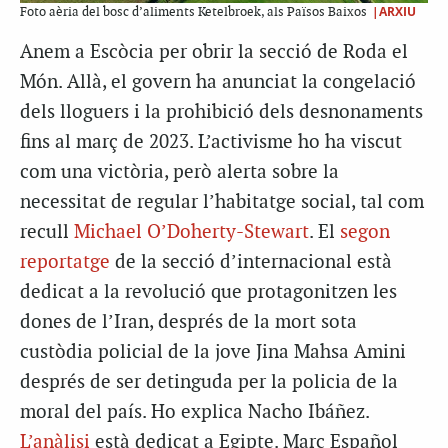
|ARXIU
Foto aèria del bosc d’aliments Ketelbroek, als Països Baixos
Anem a Escòcia per obrir la secció de Roda el
Món. Allà, el govern ha anunciat la congelació
dels lloguers i la prohibició dels desnonaments
fins al març de 2023. L’activisme ho ha viscut
com una victòria, però alerta sobre la
necessitat de regular l’habitatge social, tal com
recull
Michael O’Doherty-Stewart
. El
segon
reportatge
de la secció d’internacional està
dedicat a la revolució que protagonitzen les
dones de l’Iran, després de la mort sota
custòdia policial de la jove Jina Mahsa Amini
després de ser detinguda per la policia de la
moral del país. Ho explica Nacho Ibáñez.
L’anàlisi
està dedicat a Egipte. Marc Español