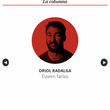
La columna
Anterior
◀︎
Sig
▶︎
ORIOL RADALGA
Esteim fartes