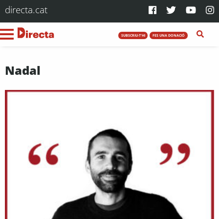
directa.cat
SUBSCRIU-T'HI
FES UNA DONACIÓ
Nadal