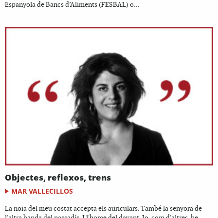
Espanyola de Bancs d’Aliments (FESBAL) o...
Objectes, reflexos, trens
MAR VALLECILLOS
La noia del meu costat accepta els auriculars. També la senyora de
l'altra banda del passadís. I l'home del davant. Jo, com d'altres, he