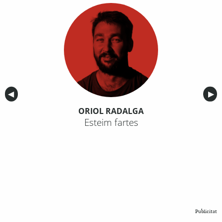
Anterior
◀︎
Sig
▶︎
ORIOL RADALGA
Esteim fartes
Publicitat