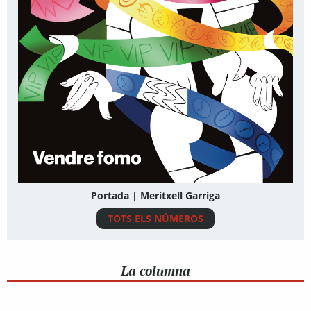
Portada | Meritxell Garriga
TOTS ELS NÚMEROS
La columna