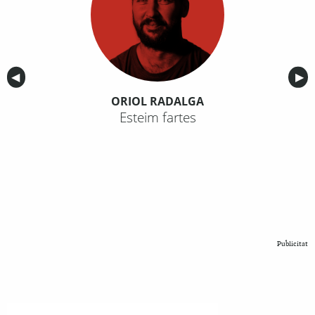
Anterior
◀︎
Sig
▶︎
ORIOL RADALGA
Esteim fartes
Publicitat