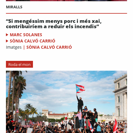
MIRALLS
“Si mengéssim menys porc i més xai,
contribuiríem a reduir els incendis”
MARC SOLANES
SÒNIA CALVÓ CARRIÓ
Imatges
|
SÒNIA CALVÓ CARRIÓ
Roda el mon