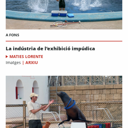
A FONS
La indústria de l’exhibició impúdica
MATIES LORENTE
Imatges
|
ARXIU