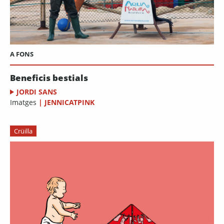
A FONS
Beneficis bestials
JORDI SANS
Imatges
|
JENNICATPINK
Crüilla