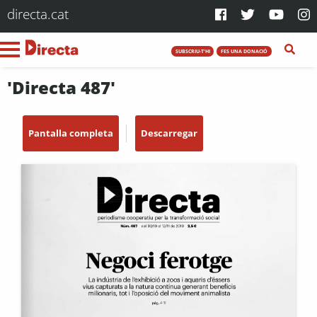
directa.cat
SUBSCRIU-T'HI
FES UNA DONACIÓ
'Directa 487'
Pantalla completa
Descarregar