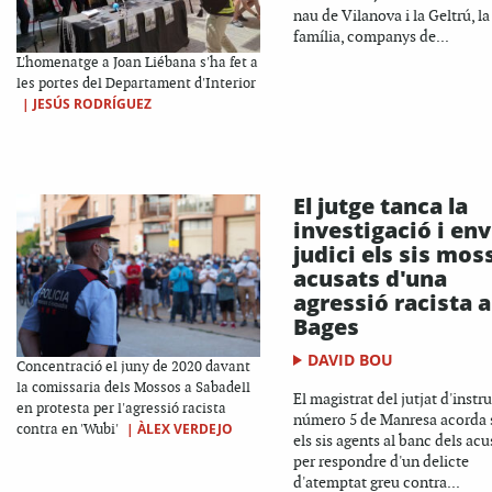
nau de Vilanova i la Geltrú, la
família, companys de...
L'homenatge a Joan Liébana s'ha fet a
les portes del Departament d'Interior
|
JESÚS RODRÍGUEZ
El jutge tanca la
investigació i env
judici els sis mos
acusats d'una
agressió racista a
Bages
DAVID BOU
Concentració el juny de 2020 davant
la comissaria dels Mossos a Sabadell
El magistrat del jutjat d'instr
en protesta per l'agressió racista
número 5 de Manresa acorda 
|
ÀLEX VERDEJO
contra en 'Wubi'
els sis agents al banc dels acu
per respondre d'un delicte
d'atemptat greu contra...