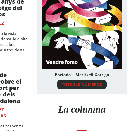
 anys de
etge del
os
EZ
 a la vista
 donar-lo d’alta
n calabós
-li tres dosis
 de
Portada | Meritxell Garriga
obre el
TOTS ELS NÚMEROS
ort per
r dels
adalona
La columna
EZ
MAS
sos pel Servei