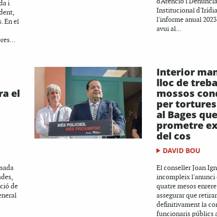
d'Atenció i Denúncia
da i
Institucional d'Irídi
dent,
l'informe anual 2023
. En el
avui al...
res...
Interior man
lloc de treba
a el
mossos con
per tortures
al Bages que
prometre ex
del cos
DAVID BOU
osada
El conseller Joan Ig
ades,
incompleix l'anunci 
cció de
quatre mesos enrere
eneral
assegurar que retirar
definitivament la co
funcionaris públics a