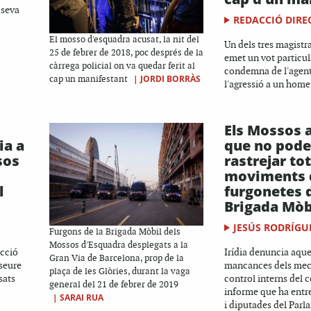
 seva
REDACCIÓ DIRE
El mosso d'esquadra acusat, la nit del
Un dels tres magistra
25 de febrer de 2018, poc després de la
emet un vot particul
càrrega policial on va quedar ferit al
condemna de l'agent,
|
JORDI BORRÀS
cap un manifestant
l'agressió a un home 
Els Mossos 
ia a
que no pod
sos
rastrejar tot
moviments d
l
furgonetes d
Brigada Mòb
JESÚS RODRÍGU
Furgons de la Brigada Mòbil dels
Mossos d'Esquadra desplegats a la
ucció
Irídia denuncia aques
Gran Via de Barcelona, prop de la
seure
mancances dels mec
plaça de les Glòries, durant la vaga
sats
control interns del 
general del 21 de febrer de 2019
informe que ha entre
|
SARAI RUA
i diputades del Parl