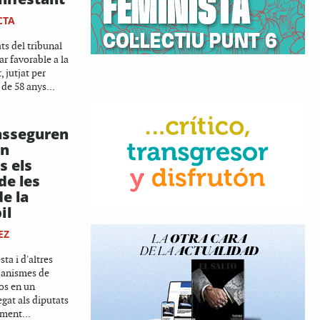
CTA
ts del tribunal
ar favorable a la
 jutjat per
de 58 anys...
asseguren
en
s els
e les
e la
il
EZ
ta i d'altres
anismes de
cos en un
gat als diputats
ament...