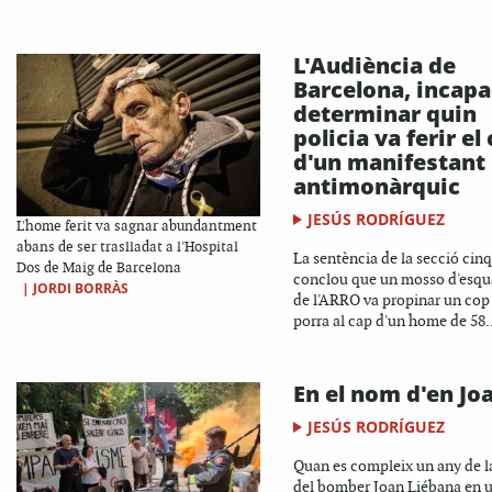
L'Audiència de
Barcelona, incapa
determinar quin
policia va ferir el
d'un manifestant
antimonàrquic
JESÚS RODRÍGUEZ
L'home ferit va sagnar abundantment
abans de ser traslladat a l'Hospital
La sentència de la secció cin
Dos de Maig de Barcelona
conclou que un mosso d'esqu
|
JORDI BORRÀS
de l'ARRO va propinar un cop
porra al cap d'un home de 58..
En el nom d'en Jo
JESÚS RODRÍGUEZ
Quan es compleix un any de l
del bomber Joan Liébana en 