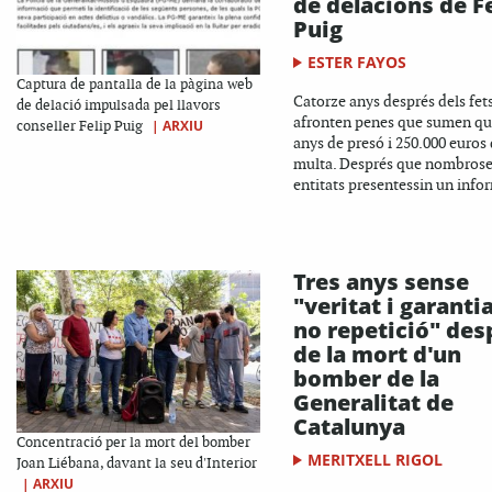
de delacions de F
Puig
ESTER FAYOS
Captura de pantalla de la pàgina web
Catorze anys després dels fet
de delació impulsada pel llavors
afronten penes que sumen qu
|
ARXIU
conseller Felip Puig
anys de presó i 250.000 euros
multa. Després que nombros
entitats presentessin un infor
Tres anys sense
"veritat i garanti
no repetició" des
de la mort d'un
bomber de la
Generalitat de
Catalunya
Concentració per la mort del bomber
MERITXELL RIGOL
Joan Liébana, davant la seu d'Interior
|
ARXIU