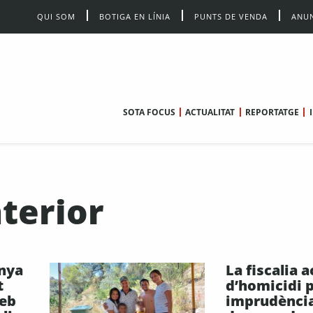
QUI SOM
BOTIGA EN LÍNIA
PUNTS DE VENDA
ANUN
SOTA FOCUS
ACTUALITAT
REPORTATGE
terior
nya
La fiscalia 
t
d’homicidi 
web
imprudència