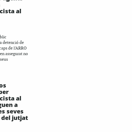
n
cista al
blic
la detenció de
 caps de l’ARRO
en assegurat no
 seus
sos
per
cista al
guen a
les seves
del jutjat