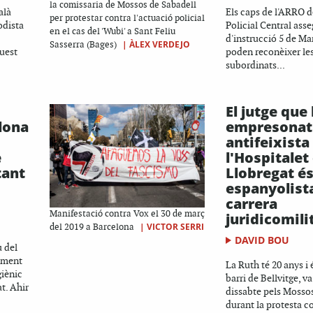
la comissaria de Mossos de Sabadell
alà
Els caps de l'ARRO d
per protestar contra l'actuació policial
odista
Policial Central asse
en el cas del 'Wubi' a Sant Feliu
d'instrucció 5 de M
|
ÀLEX VERDEJO
Sasserra (Bages)
quest
poden reconèixer les
subordinats...
El jutge que
lona
empresonat
antifeixista
e
l'Hospitalet
tant
Llobregat é
espanyolist
carrera
Manifestació contra Vox el 30 de març
juridicomili
|
VICTOR SERRI
del 2019 a Barcelona
DAVID BOU
u del
ament
La Ruth té 20 anys i 
giènic
barri de Bellvitge, v
t. Ahir
dissabte pels Mosso
durant la protesta co