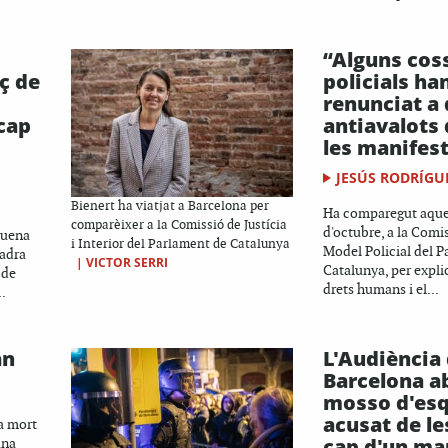
“Alguns cos
ç de
policials ha
renunciat a
 cap
antiavalots
les manifes
JESÚS RODRÍGU
Bienert ha viatjat a Barcelona per
Ha comparegut aques
comparèixer a la Comissió de Justícia
d'octubre, a la Comis
quena
i Interior del Parlament de Catalunya
Model Policial del 
adra
|
VICTOR SERRI
Catalunya, per expli
 de
drets humans i el...
.
an
L'Audiència
Barcelona a
mosso d'es
acusat de le
a mort
cap d'un ma
una