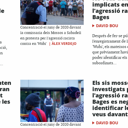
implicats e
de
l'agressió ra
Bages
DAVID BOU
Concentració el juny de 2020 davant
la comissaria dels Mossos a Sabadell
Després de fer-se pú
en protesta per l'agressió racista
l'enregistrament de 
a
|
ÀLEX VERDEJO
contra en 'Wubi'
'Wubi', els mateixos
ció,
que prèviament havi
en
poder identificar els
subordinats...
..
nten
Els sis mos
gran
investigats 
t
l'agressió ra
 les
Bages es ne
identificar 
veus davant 
DAVID BOU
Concentració el juny de 2020 davant