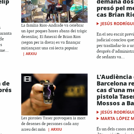
elip
demana dos
presó pel m
cas Brian Ri
JESÚS RODRÍGU
La família Rios-Andrade va celebrar
s
un àpat poques hores abans del tràgic
aranta
En el seu escrit previ
desenllaç. El funeral de Brian Rios
 de
judicial conclou que
(segon per la dreta) es va finançar
es
per traslladar-lo a u
mitjançant una col·lecta popular
me...
després d’administrar
|
ARXIU
de sedants va...
L'Audiència
a de
Barcelona re
prés
cas d'una m
pistola Tase
Mossos a B
JESÚS RODRÍGU
MARTA LÓPEZ 
Les pistoles Taser provoquen la mort
de desenes de persones cada any
És un dels casos ate
|
ARXIU
arreu del món