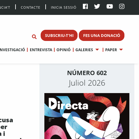
CIA’T
CONTACTE
INICIA SESSIÓ
SUBSCRIU-T'HI
FES UNA DONACIÓ
INVESTIGACIÓ
ENTREVISTA
OPINIÓ
GALERIES
PAPER
NÚMERO 602
Juliol 2026
acusa
per
 i