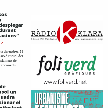
sos
n
 desplegar
 durant
tacions”
EZ
t divendres, 14
sió d'Estudi del
Parlament de
car com els
 de
bsol un
quadra
sionar el
nifestant