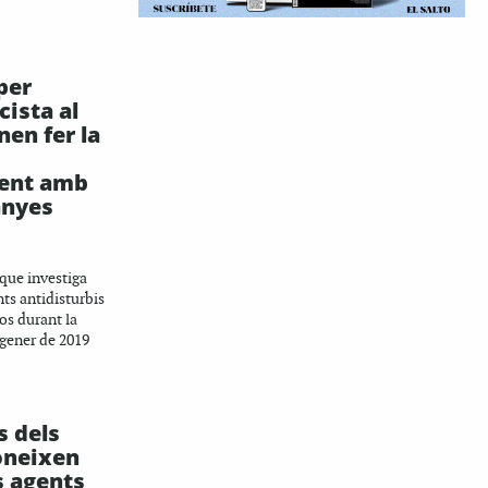
per
cista al
en fer la
ent amb
nyes
 que investiga
nts antidisturbis
os durant la
 gener de 2019
s dels
oneixen
s agents