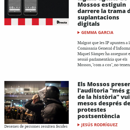
Mossos estiguin
darrere la trama 
suplantacions
digitals
GEMMA GARCIA
Malgrat que les IP apunten a l
Comissaria General d'Informa
Miquel Sàmper ha assegurat 
sessió parlamentària que els
Mossos, "com a cos", no tenen.
Els Mossos prese
l'auditoria "més 
de la història" vui
mesos després de
protestes
postsentència
JESÚS RODRÍGUEZ
Desenes de persones resulten ferides