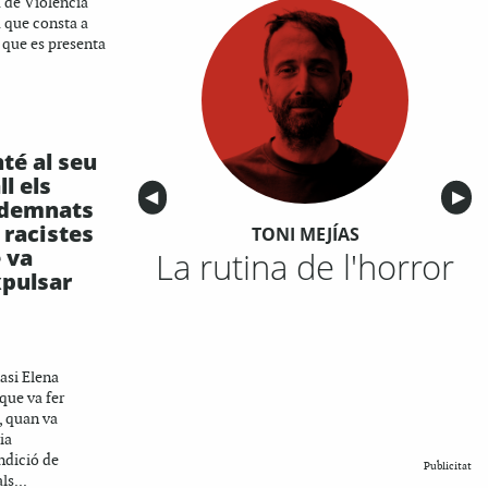
 de Violència
a que consta a
 que es presenta
té al seu
ll els
Anterior
◀︎
Sigu
▶︎
demnats
 racistes
TONI MEJÍAS
 va
La rutina de l'horror
pulsar
nasi Elena
que va fer
, quan va
ia
ndició de
Publicitat
ls...