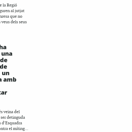
e la Regió
guren al jutjat
anresa que no
 veus dels seus
 ha
 una
 de
 de
s un
a amb
tar
és veïna del
a ser detinguda
s d’Esquadra
ntra el míting...