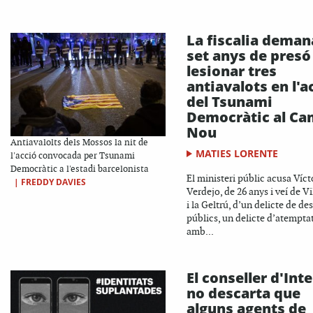
La fiscalia deman
set anys de presó
lesionar tres
antiavalots en l'a
del Tsunami
Democràtic al C
Nou
Antiavalolts dels Mossos la nit de
MATIES LORENTE
l'acció convocada per Tsunami
Democràtic a l'estadi barcelonista
El ministeri públic acusa Víct
|
FREDDY DAVIES
Verdejo, de 26 anys i veí de V
i la Geltrú, d’un delicte de de
públics, un delicte d’atempta
amb...
El conseller d'Inte
no descarta que
alguns agents de