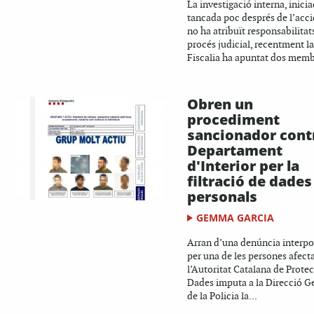
La investigació interna, inicia
tancada poc després de l’acci
no ha atribuït responsabilitats
procés judicial, recentment la
Fiscalia ha apuntat dos memb
Obren un
procediment
sancionador contr
Departament
d'Interior per la
filtració de dades
personals
GEMMA GARCIA
Arran d’una denúncia interp
per una de les persones afect
l’Autoritat Catalana de Prote
Dades imputa a la Direcció G
de la Policia la...