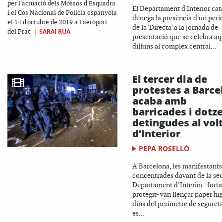
per l'actuació dels Mossos d'Esquadra
El Departament d'Interior cat
i el Cos Nacional de Policia espanyola
denega la presència d'un peri
el 14 d'octubre de 2019 a l'aeroport
de la 'Directa' a la jornada de
|
SARAI RUA
del Prat
presentació que se celebra a
dilluns al complex central...
El tercer dia de
protestes a Barce
acaba amb
barricades i dotz
detingudes al vol
d’Interior
PEPA ROSELLÓ
A Barcelona, les manifestants
concentrades davant de la se
Departament d’Interior -fort
protegit- van llençar paper hi
dins del perímetre de segureta
es...