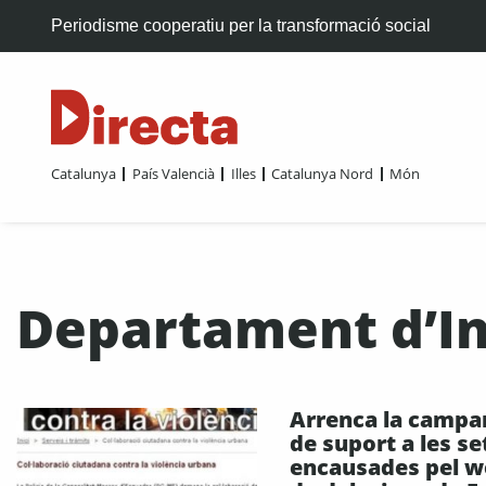
Periodisme cooperatiu per la transformació social
Catalunya
País Valencià
Illes
Catalunya Nord
Món
Departament d’In
Arrenca la campa
de suport a les se
encausades pel 