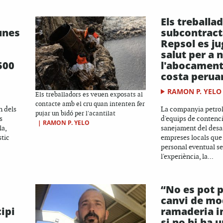
Els treballa
unes
subcontract
Repsol es ju
salut per a 
500
l'abocament 
costa perua
RAMON P. YELO
Els treballadors es veuen exposats al
contacte amb el cru quan intenten fer
n dels
La companyia petrol
pujar un bidó per l'acantilat
s
d'equips de contenci
|
RAMON P. YELO
la,
sanejament del desa
stic
empreses locals que
personal eventual s
l'experiència, la...
“No es pot p
canvi de mod
ipi
ramaderia i
si no hi ha 