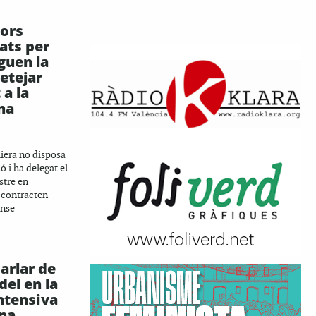
dors
ats per
guen la
netejar
a la
na
iera no disposa
ó i ha delegat el
stre en
 contracten
ense
arlar de
el en la
ntensiva
una