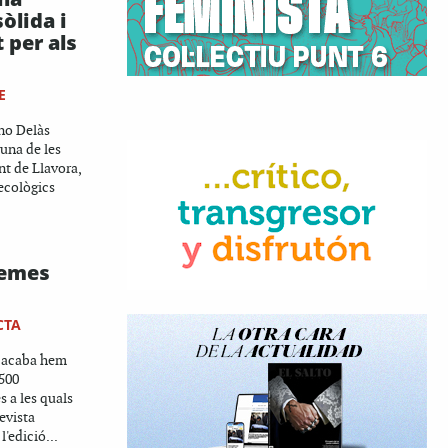
òlida i
 per als
E
ino Delàs
 una de les
t de Llavora,
ecològics
temes
CTA
a acaba hem
.500
s a les quals
evista
l'edició...