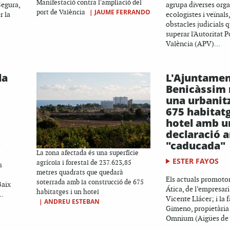
Manifestació contra l'ampliació del
Segura,
agrupa diverses org
|
JAUME FERRANDO
port de València
r la
ecologistes i veïnals
obstacles judicials 
superar l'Autoritat P
València (APV)...
la
L'Ajuntamen
Benicàssim 
una urbanit
675 habitatg
hotel amb u
declaració 
"caducada"
La zona afectada és una superfície
ESTER FAYOS
agrícola i forestal de 237.623,85
s
metres quadrats que quedarà
Els actuals promoto
soterrada amb la construcció de 675
Baix
Ática, de l’empresari
habitatges i un hotel
..
Vicente Llácer; i la 
|
ANDREU ESTEBAN
Gimeno, propietària
Omnium (Aigües de V