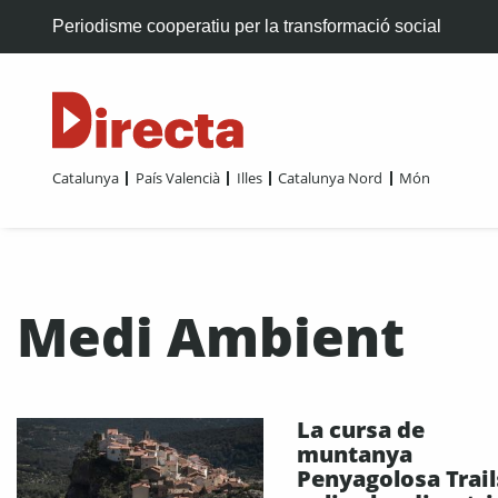
Periodisme cooperatiu per la transformació social
Catalunya
País Valencià
Illes
Catalunya Nord
Món
Medi Ambient
La cursa de
muntanya
Penyagolosa Trail