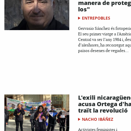
manera de proteg
los"
ENTREPOBLES
Gervasio Sánchez és fotoperi
El seu primer viatge a l’Amèri
Central va ser l’any 1984 i, des
d’aleshores, ha recorregut aq
països desenes de vegades...
L'exili nicaragüen
acusa Ortega d'h
traït la revolució
NACHO IBÁÑEZ
Activistes feministes i