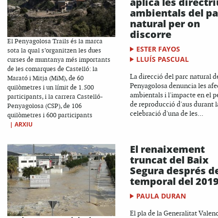
aplica les directr
ambientals del pa
natural per on
discorre
El Penyagolosa Trails és la marca
ESTER FAYOS
sota la qual s’organitzen les dues
LLUÍS PASCUAL
curses de muntanya més importants
de les comarques de Castelló: la
La direcció del parc natural d
Marató i Mitja (MiM), de 60
Penyagolosa denuncia les afe
quilòmetres i un límit de 1.500
ambientals i l'impacte en el p
participants, i la carrera Castelló-
de reproducció d'aus durant l
Penyagolosa (CSP), de 106
celebració d'una de les...
quilòmetres i 600 participants
|
ARXIU
El renaixement
truncat del Baix
Segura després d
temporal del 201
PAULA DURAN
El pla de la Generalitat Valen