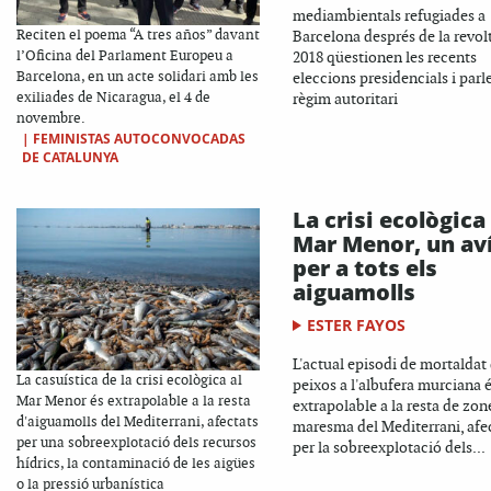
mediambientals refugiades a
Reciten el poema “A tres años” davant
Barcelona després de la revol
l’Oficina del Parlament Europeu a
2018 qüestionen les recents
Barcelona, en un acte solidari amb les
eleccions presidencials i parl
exiliades de Nicaragua, el 4 de
règim autoritari
novembre.
|
FEMINISTAS AUTOCONVOCADAS
DE CATALUNYA
La crisi ecològica
Mar Menor, un av
per a tots els
aiguamolls
ESTER FAYOS
L'actual episodi de mortaldat
La casuística de la crisi ecològica al
peixos a l'albufera murciana 
Mar Menor és extrapolable a la resta
extrapolable a la resta de zon
d'aiguamolls del Mediterrani, afectats
maresma del Mediterrani, afe
per una sobreexplotació dels recursos
per la sobreexplotació dels...
hídrics, la contaminació de les aigües
o la pressió urbanística