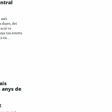
ntral
s més
a dures, del
cació va
nja tan estreta
à en...
aís
s anys de
t