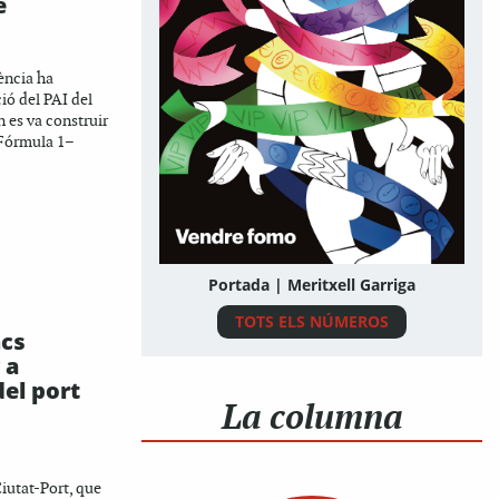
e
ència ha
ió del PAI del
n es va construir
a Fórmula 1–
Portada | Meritxell Garriga
TOTS ELS NÚMEROS
ncs
 a
del port
La columna
iutat-Port, que