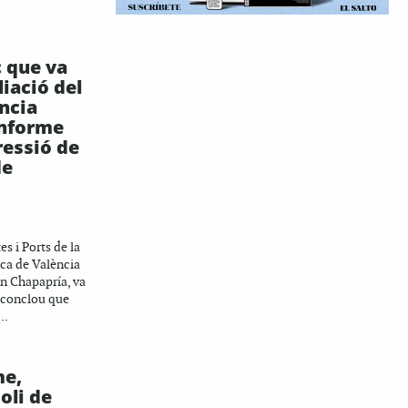
c que va
liació del
ncia
informe
ressió de
de
es i Ports de la
ica de València
n Chapapría, va
e conclou que
..
me,
oli de