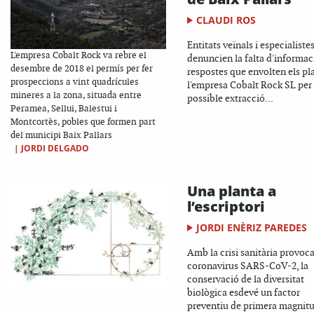
CLAUDI ROS
Entitats veïnals i especialiste
L'empresa Cobalt Rock va rebre el
denuncien la falta d'informaci
desembre de 2018 el permís per fer
respostes que envolten els pl
prospeccions a vint quadrícules
l'empresa Cobalt Rock SL per 
mineres a la zona, situada entre
possible extracció...
Peramea, Sellui, Balestui i
Montcortès, pobles que formen part
del municipi Baix Pallars
|
JORDI DELGADO
Una planta a
l’escriptori
JORDI ENÈRIZ PAREDES
Amb la crisi sanitària provoc
coronavirus SARS-CoV-2, la
conservació de la diversitat
biològica esdevé un factor
preventiu de primera magnitu