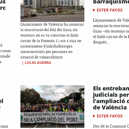
ius
barraquism
rc
ESTER FAYOS
L'Ajuntament de Val
L'Ajuntament de València ha anunciat
anunciat la reactivac
la reactivació del PAI del Grau, els
Grau –els terrenys o
terrenys on es va construir el fallit
el fallit circuit de l
circuit de la Fórmula 1 i ara s'alça un
després...
el
assentament d'infrahabitatges
ccions
autoconstruïts per persones en
eríode
situació de vulnerabilitat
a
|
LUCAS GUERRA
Els entreba
judicials per
el
l'ampliació 
9
de València
ESTER FAYOS
ciana
Des de la Comissió C