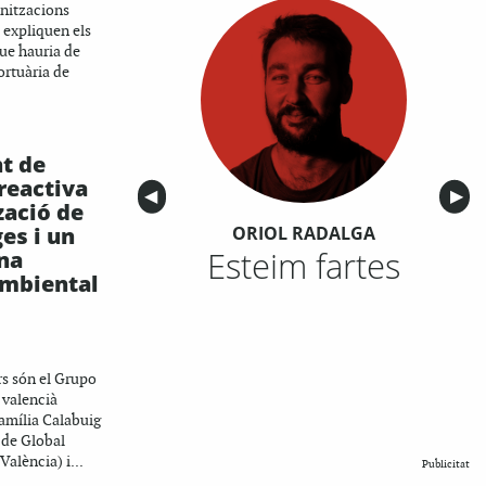
anitzacions
, expliquen els
que hauria de
ortuària de
t de
reactiva
Anterior
◀︎
Sigu
▶︎
zació de
es i un
ORIOL RADALGA
Esteim fartes
na
ambiental
rs són el Grupo
 valencià
família Calabuig
 de Global
alència) i...
Publicitat