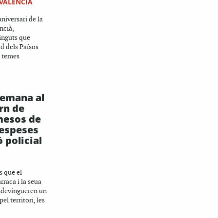
 VALENCIÀ
niversari de la
ncià,
tinguts que
ud dels Països
m temes
demana al
orn de
mesos de
despeses
 policial
s que el
rraca i la seua
sdevingueren un
el territori, les