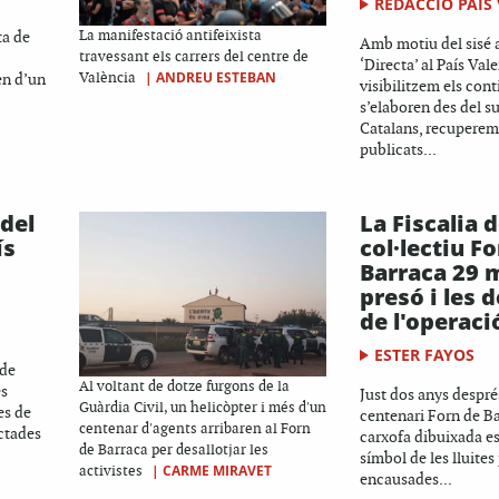
REDACCIÓ PAÍS
ta de
La manifestació antifeixista
Amb motiu del sisé a
travessant els carrers del centre de
‘Directa’ al País Vale
|
ANDREU ESTEBAN
en d’un
València
visibilitzem els con
s’elaboren des del s
Catalans, recupere
publicats...
 del
La Fiscalia 
ís
col·lectiu F
Barraca 29 
presó i les 
de l'operació
ESTER FAYOS
 de
Al voltant de dotze furgons de la
és
Just dos anys despré
Guàrdia Civil, un helicòpter i més d'un
es de
centenari Forn de Ba
centenar d'agents arribaren al Forn
ctades
carxofa dibuixada e
de Barraca per desallotjar les
símbol de les lluites p
|
CARME MIRAVET
activistes
encausades...