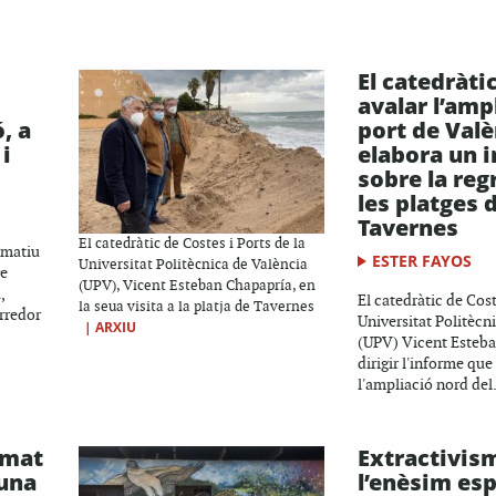
El catedràti
avalar l’amp
, a
port de Valè
i
elabora un 
sobre la reg
les platges 
Tavernes
El catedràtic de Costes i Ports de la
rmatiu
ESTER FAYOS
Universitat Politècnica de València
re
(UPV), Vicent Esteban Chapapría, en
,
El catedràtic de Cost
la seua visita a la platja de Tavernes
rredor
Universitat Politècn
|
ARXIU
(UPV) Vicent Esteba
dirigir l'informe qu
l'ampliació nord del.
imat
Extractivis
 una
l’enèsim esp