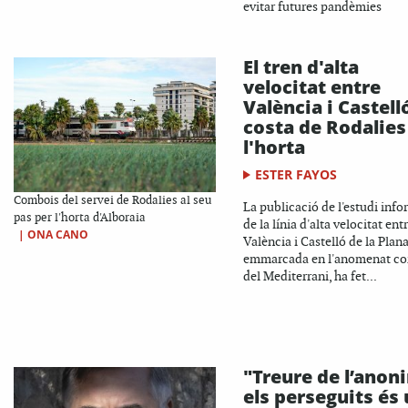
evitar futures pandèmies
El tren d'alta
velocitat entre
València i Castelló
costa de Rodalies 
l'horta
ESTER FAYOS
Combois del servei de Rodalies al seu
La publicació de l'estudi info
pas per l'horta d'Alboraia
de la línia d'alta velocitat ent
|
ONA CANO
València i Castelló de la Plana
emmarcada en l'anomenat co
del Mediterrani, ha fet...
"Treure de l’anon
els perseguits és