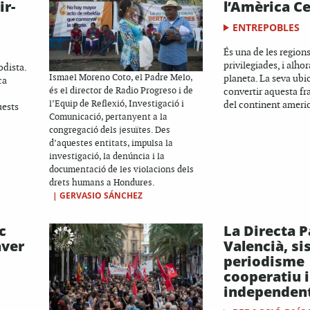
ir-
l’Amèrica Ce
ENTREPOBLES
És una de les region
privilegiades, i alhor
odista.
Ismael Moreno Coto, el Padre Melo,
planeta. La seva ubi
ca
és el director de Radio Progreso i de
convertir aquesta fra
l’Equip de Reflexió, Investigació i
del continent americ
uests
Comunicació, pertanyent a la
congregació dels jesuïtes. Des
d’aquestes entitats, impulsa la
investigació, la denúncia i la
documentació de les violacions dels
drets humans a Hondures.
|
GERVASIO SÁNCHEZ
c
La Directa P
aver
Valencià, si
periodisme
cooperatiu i
independen