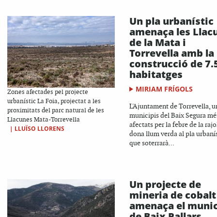
Un pla urbanístic
amenaça les Llac
de la Mata i
Torrevella amb la
construcció de 7.
habitatges
MIRIAM FRÍGOLS
Zones afectades pel projecte
urbanístic La Foia, projectat a les
L'Ajuntament de Torrevella, u
proximitats del parc natural de les
municipis del Baix Segura mé
Llacunes Mata-Torrevella
afectats per la febre de la rajo
|
LLUÏSO LLORENS
dona llum verda al pla urbaní
que soterrarà...
Un projecte de
mineria de cobalt
amenaça el munic
de Baix Pallars