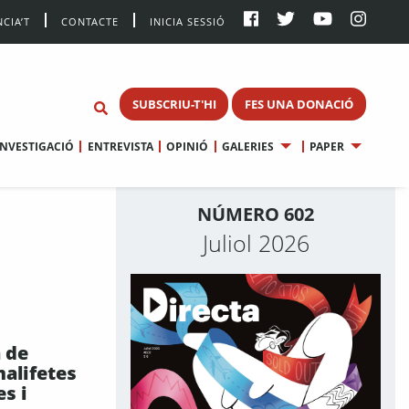
CIA’T
CONTACTE
INICIA SESSIÓ
SUBSCRIU-T'HI
FES UNA DONACIÓ
INVESTIGACIÓ
ENTREVISTA
OPINIÓ
GALERIES
PAPER
NÚMERO 602
Juliol 2026
 de
malifetes
s i