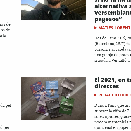
alternativa s
versemblant
pagesos”
s
ó i de
MATIES LORENT
ans de
a la
Des de l'any 2016, P
(Barcelona, 1977) és
persones al capdavan
una granja de porcs 
situada a Ventalló...
El 2021, en 
directes
REDACCIÓ DIRE
ada pel
Durant l'any que ar
superat la xifra de 3
subscriptores, gràcie
podem mantenir la r
d per
quinzenal en paper i 