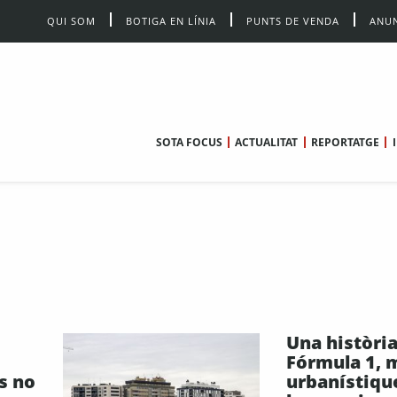
QUI SOM
BOTIGA EN LÍNIA
PUNTS DE VENDA
ANUN
SOTA FOCUS
ACTUALITAT
REPORTATGE
Una història
Fórmula 1, 
s no
urbanístique