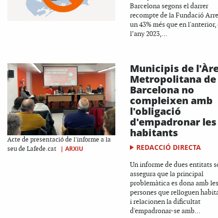
Barcelona segons el darrer
recompte de la Fundació Arrel
un 43% més que en l'anterior,
l’any 2023,...
Municipis de l'Àr
Metropolitana de
Barcelona no
compleixen amb
l'obligació
d'empadronar les
habitants
Acte de presentació de l'informe a la
REDACCIÓ DIRECTA
|
ARXIU
seu de Lafede.cat
Un informe de dues entitats s
assegura que la principal
problemàtica es dona amb le
persones que relloguen habit
i relacionen la dificultat
d'empadronar-se amb...