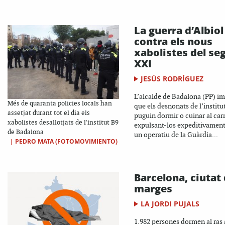
La guerra d’Albiol
contra els nous
xabolistes del seg
XXI
JESÚS RODRÍGUEZ
L’alcalde de Badalona (PP) i
Més de quaranta policies locals han
que els desnonats de l’institu
assetjat durant tot el dia els
puguin dormir o cuinar al carr
xabolistes desallotjats de l'institut B9
expulsant-los expeditivamen
de Badalona
un operatiu de la Guàrdia...
|
PEDRO MATA (FOTOMOVIMIENTO)
Barcelona, ciutat
marges
LA JORDI PUJALS
1.982 persones dormen al ras 