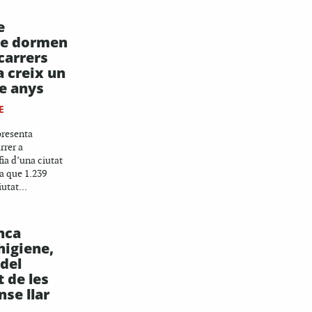
e
ue dormen
 carrers
a creix un
e anys
E
presenta
rrer a
ia d’una ciutat
ca que 1.239
iutat...
nca
'higiene,
del
 de les
se llar