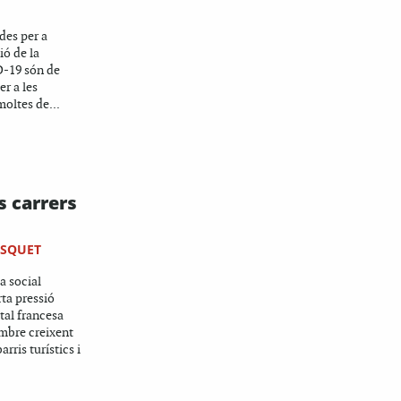
des per a
ió de la
-19 són de
er a les
moltes de...
s carrers
USQUET
a social
rta pressió
tal francesa
ombre creixent
rris turístics i