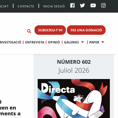
CIA’T
CONTACTE
INICIA SESSIÓ
SUBSCRIU-T'HI
FES UNA DONACIÓ
INVESTIGACIÓ
ENTREVISTA
OPINIÓ
GALERIES
PAPER
NÚMERO 602
Juliol 2026
0
uen en
ments a