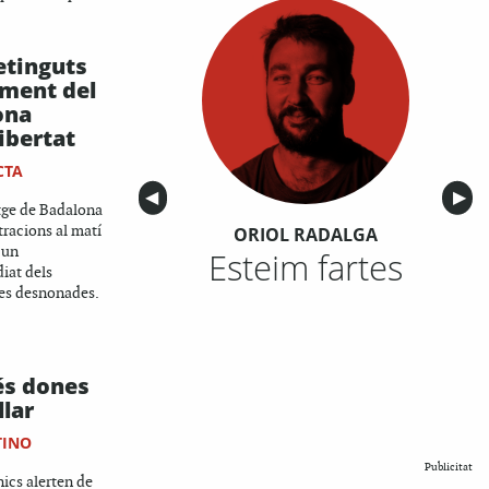
etinguts
ament del
ona
ibertat
CTA
Anterior
◀︎
Sigu
▶︎
atge de Badalona
racions al matí
ORIOL RADALGA
r un
Esteim fartes
iat dels
es desnonades.
és dones
llar
TINO
Publicitat
nics alerten de