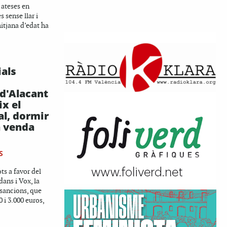
 ateses en
s sense llar i
itjana d’edat ha
ials
 d'Alacant
x el
al, dormir
la venda
S
s a favor del
dans i Vox, la
 sancions, que
0 i 3.000 euros,