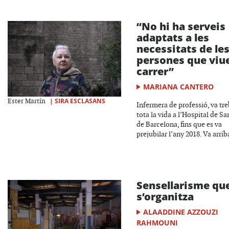
“No hi ha serveis
adaptats a les
necessitats de le
persones que viue
carrer”
MARIANA CANTERO
|
SIRA ESCLASANS
Ester Martín
Infermera de professió, va tre
tota la vida a l’Hospital de Sa
de Barcelona, fins que es va
prejubilar l’any 2018. Va arriba
Sensellarisme qu
s’organitza
ALAADDINE AZZOUZI
RAHMOUNI