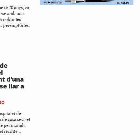
ue té 70 anys, va
ar-se amb una
r cobrir les
és peremptòries.
 de
l
t d’una
e llar a
RO
spitalet de
a de casa seva el
 té per morada
l recinte...