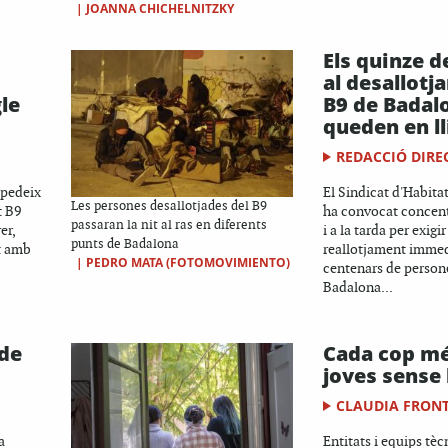
|
JOANNA CHICHELNITZKY
Els quinze d
al desallotj
le
B9 de Badal
queden en ll
REDACCIÓ DIRE
mpedeix
El Sindicat d'Habit
Les persones desallotjades del B9
t B9
ha convocat concent
passaran la nit al ras en diferents
er,
i a la tarda per exigi
punts de Badalona
t amb
reallotjament immed
|
PEDRO MATA (FOTOMOVIMIENTO)
centenars de person
Badalona...
 de
Cada cop m
joves sense 
CLAUDIA FRON
a
Entitats i equips tèc