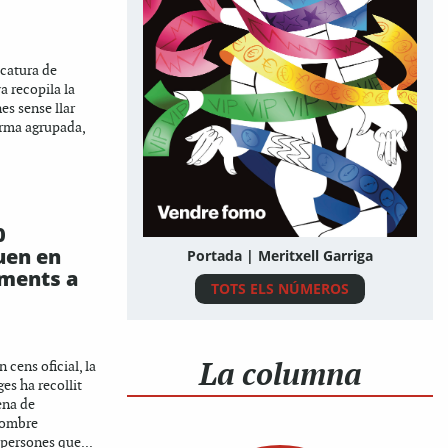
icatura de
 recopila la
nes sense llar
rma agrupada,
0
uen en
Portada | Meritxell Garriga
ments a
TOTS ELS NÚMEROS
La columna
 cens oficial, la
es ha recollit
ena de
nombre
 persones que...