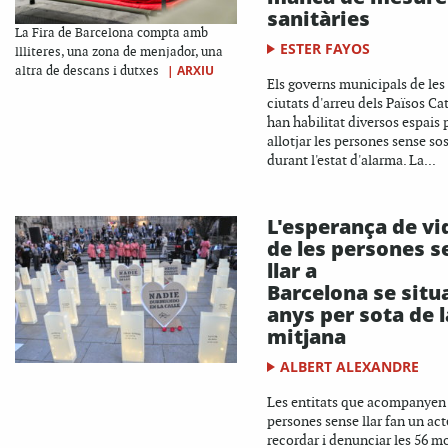
sanitàries
La Fira de Barcelona compta amb
ESTER FAYOS
llliteres, una zona de menjador, una
|
ARXIU
altra de descans i dutxes
Els governs municipals de les
ciutats d'arreu dels Països Ca
han habilitat diversos espais 
allotjar les persones sense so
durant l'estat d'alarma. La...
L'esperança de vi
de les persones s
llar a
Barcelona se situ
anys per sota de l
mitjana
ALBERT ALEXANDRE
Les entitats que acompanyen
persones sense llar fan un act
recordar i denunciar les 56 m