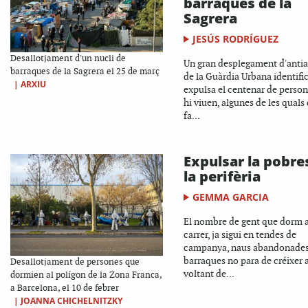
barraques de la
Sagrera
JESÚS RODRÍGUEZ
Desallotjament d'un nucli de
Un gran desplegament d'antia
barraques de la Sagrera el 25 de març
de la Guàrdia Urbana identific
|
ARXIU
expulsa el centenar de perso
hi viuen, algunes de les quals
fa...
Expulsar la pobre
la perifèria
GEMMA GARCIA
El nombre de gent que dorm a
carrer, ja sigui en tendes de
campanya, naus abandonades
barraques no para de créixer a
Desallotjament de persones que
voltant de...
dormien al polígon de la Zona Franca,
a Barcelona, el 10 de febrer
|
JOANNA CHICHELNITZKY