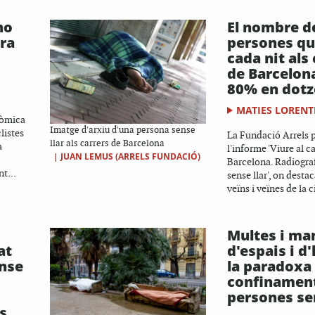
no
El nombre d
ra
persones q
cada nit als
de Barcelon
80% en dotz
MATIES LORENT
nòmica
Imatge d'arxiu d'una persona sense
clistes
La Fundació Arrels 
llar als carrers de Barcelona
a
l'informe 'Viure al ca
|
JUAN LEMUS (ARRELS FUNDACIÓ)
Barcelona. Radiograf
t...
sense llar', on desta
veïns i veïnes de la c
Multes i ma
at
d'espais i d
ense
la paradoxa 
confinament
persones sen
s