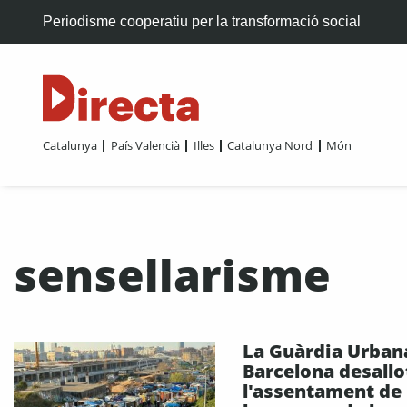
Periodisme cooperatiu per la transformació social
Catalunya
País Valencià
Illes
Catalunya Nord
Món
sensellarisme
La Guàrdia Urban
Barcelona desallo
l'assentament de