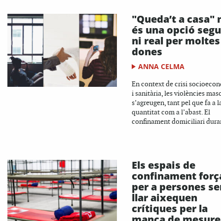
"Queda’t a casa" 
és una opció segu
ni real per moltes
dones
ANNA CELMA
En context de crisi socioeco
i sanitària, les violències mas
s’agreugen, tant pel que fa a l
quantitat com a l’abast. El
confinament domiciliari duran
Els espais de
confinament forç
per a persones s
llar aixequen
crítiques per la
manca de mesure