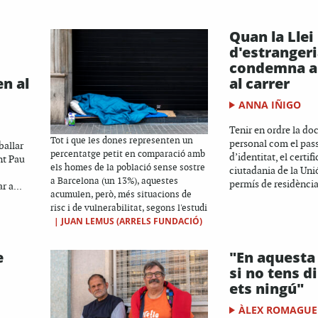
Quan la Llei
d'estranger
s
condemna a
n al
al carrer
ANNA IÑIGO
Tenir en ordre la d
Tot i que les dones representen un
personal com el pass
ballar
percentatge petit en comparació amb
d’identitat, el certif
nt Pau
els homes de la població sense sostre
ciutadania de la Uni
a Barcelona (un 13%), aquestes
permís de residència
r a...
acumulen, però, més situacions de
risc i de vulnerabilitat, segons l'estudi
|
JUAN LEMUS (ARRELS FUNDACIÓ)
e
"En aquesta 
si no tens d
ets ningú"
ÀLEX ROMAGUE