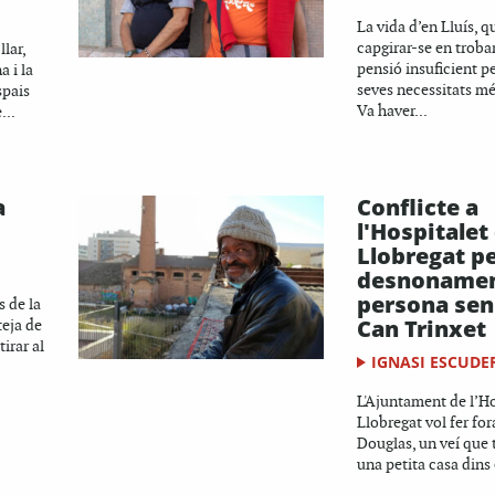
La vida d’en Lluís, q
capgirar-se en trob
lar,
pensió insuficient pe
 i la
seves necessitats m
spais
Va haver...
...
a
Conflicte a
l'Hospitalet
Llobregat pe
desnonamen
persona sens
s de la
Can Trinxet
teja de
irar al
IGNASI ESCUDE
L'Ajuntament de l’Ho
Llobregat vol fer for
Douglas, un veí que
una petita casa dins e