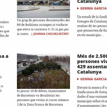
Catalunya
GEMMA GARCIA
Un estudi de la Sind
Un grup de persones desallotjades del
Greuges de Catalunya
valots
B9 de Badalona acampen al viaducte
realitat de les perso
a i
que eleva la carretera C-31 al pas per
que pernocten de fo
nes que
|
JOANNA CHICHELNITZKY
la ciutat.
en els municipis...
 des de
sa a
Més de 2.50
persones vi
429 assenta
Catalunya
l
GEMMA GARCIA
 o
Davant la manca d'un
l
El passat 10 de febrer, l'Ajuntament
Sindicatura de Greug
de Barcelona va desallotjar les
dades d'una vuitant
persones que vivien al carrer número
municipis sobre el 
2 de la Zona Franca de Barcelona
d'assentaments i les