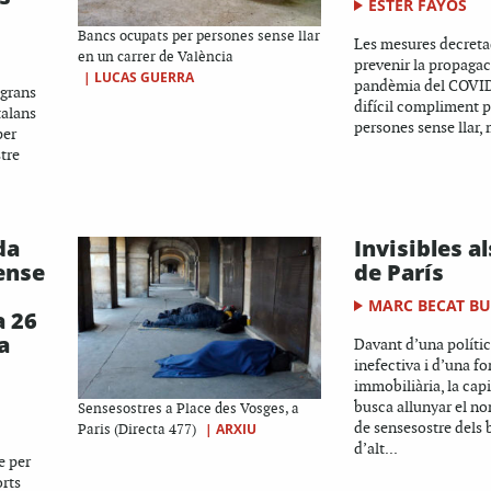
ESTER FAYOS
Bancs ocupats per persones sense llar
Les mesures decreta
en un carrer de València
prevenir la propagac
|
LUCAS GUERRA
pandèmia del COVID
 grans
difícil compliment p
talans
persones sense llar, 
per
stre
da
Invisibles al
ense
de París
MARC BECAT B
a 26
a
Davant d’una polític
inefectiva i d’una fo
immobiliària, la capi
busca allunyar el n
Sensesostres a Place des Vosges, a
de sensesostre dels ba
|
ARXIU
Paris (Directa 477)
d’alt...
e per
orts