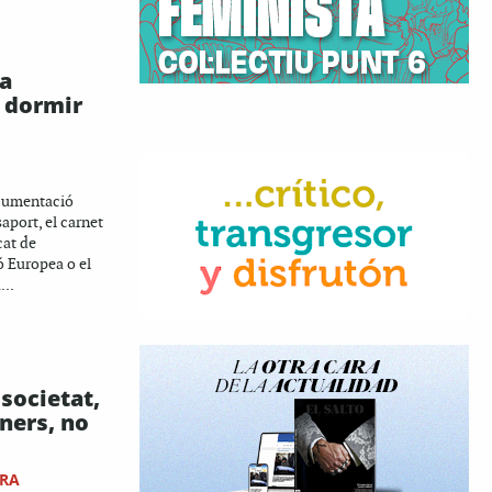
ia
 dormir
ocumentació
aport, el carnet
icat de
ó Europea o el
...
societat,
iners, no
RA