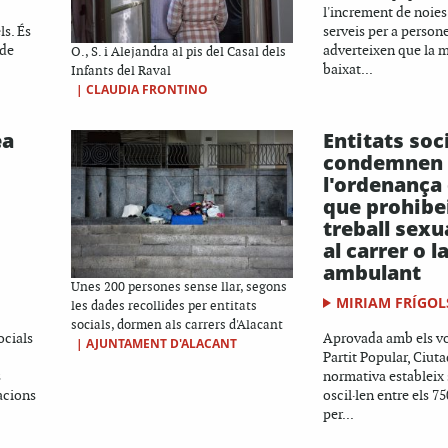
l'increment de noies
s. És
serveis per a persone
 de
adverteixen que la m
O., S. i Alejandra al pis del Casal dels
baixat...
Infants del Raval
|
CLAUDIA FRONTINO
ea
Entitats soc
condemnen
l'ordenança
que prohibei
treball sexu
al carrer o 
ambulant
Unes 200 persones sense llar, segons
MIRIAM FRÍGOL
les dades recollides per entitats
socials, dormen als carrers d'Alacant
ocials
Aprovada amb els vot
|
AJUNTAMENT D'ALACANT
Partit Popular, Ciuta
s
normativa estableix
acions
oscil·len entre els 75
per...