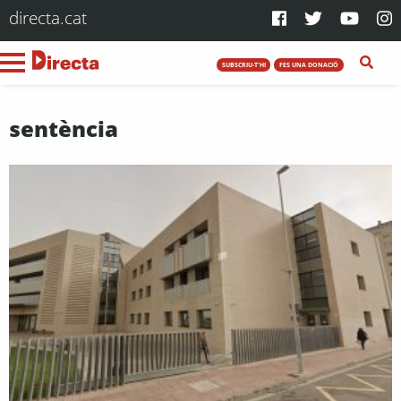
directa.cat
SUBSCRIU-T'HI
FES UNA DONACIÓ
sentència