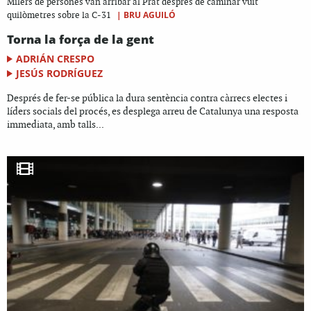
Milers de persones van arribar al Prat després de caminar vuit
|
BRU AGUILÓ
quilòmetres sobre la C-31
Torna la força de la gent
ADRIÁN CRESPO
JESÚS RODRÍGUEZ
Després de fer-se pública la dura sentència contra càrrecs electes i
líders socials del procés, es desplega arreu de Catalunya una resposta
immediata, amb talls...