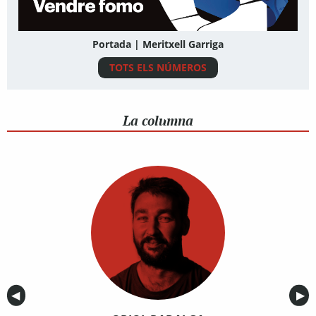
Portada | Meritxell Garriga
TOTS ELS NÚMEROS
La columna
Anterior
◀︎
Sig
▶︎