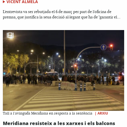
VICENT ALMELA
L'entrevista va ser rebutjada el 6 de març per part de l'oficina de
premsa, que justifica la seua decisió al·legant que ha de "garantir el...
|
ARXIU
Tall a l'avinguda Meridiana en resposta a la sentència
Meridiana resisteix a les xarxes i els balcons