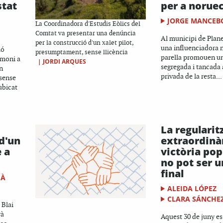
stat
per a noruec
JORGE MANCEB
La Coordinadora d'Estudis Eòlics del
Comtat va presentar una denúncia
Al municipi de Plane
per la construcció d'un xalet pilot,
una influenciadora n
ió
presumptament, sense llicència
parella promouen un
rimoni a
|
JORDI ARQUES
segregada i tancada
n
privada de la resta...
sense
ubicat
La regularit
 d'un
extraordinà
e a
victòria pop
no pot ser u
final
IÀ
ALEIDA LÓPEZ
CLARA SÁNCHE
 Blai
rà
Aquest 30 de juny es