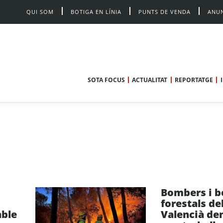
QUI SOM
BOTIGA EN LÍNIA
PUNTS DE VENDA
ANUN
SOTA FOCUS
ACTUALITAT
REPORTATGE
Bombers i 
forestals de
able
Valencià de