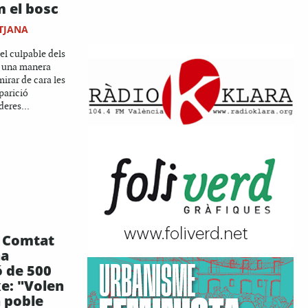
 el bosc
TJANA
el culpable dels
s una manera
irar de cara les
parició
eres...
l Comtat
na
ó de 500
xe: "Volen
n poble