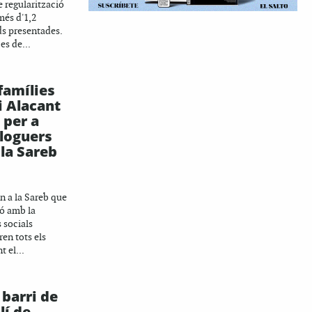
e regularització
més d'1,2
ds presentades.
es de...
famílies
i Alacant
 per a
lloguers
la Sareb
n a la Sareb que
ió amb la
 socials
ren tots els
 el...
 barri de
lí de