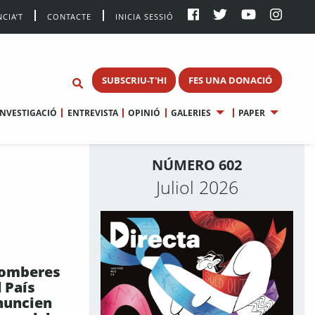
CIA’T
CONTACTE
INICIA SESSIÓ
SUBSCRIU-T'HI
FES UNA DONACIÓ
INVESTIGACIÓ
ENTREVISTA
OPINIÓ
GALERIES
PAPER
NÚMERO 602
Juliol 2026
bomberes
l País
nuncien