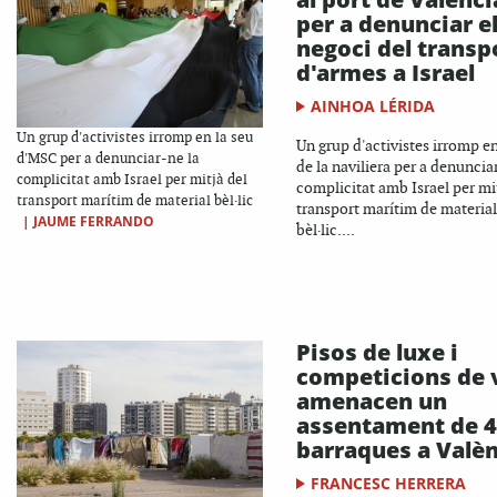
per a denunciar e
negoci del transp
d'armes a Israel
AINHOA LÉRIDA
Un grup d'activistes irromp en la seu
Un grup d'activistes irromp en
d'MSC per a denunciar-ne la
de la naviliera per a denuncia
complicitat amb Israel per mitjà del
complicitat amb Israel per mi
transport marítim de material bèl·lic
transport marítim de material
|
JAUME FERRANDO
bèl·lic....
Pisos de luxe i
competicions de 
amenacen un
assentament de 
barraques a Valè
FRANCESC HERRERA