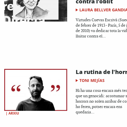
contra l'oblit
LAURA BELLVER GANDI
Virtudes Cuevas Escrivà (Suec
de febrer de 1913 - París, 5 de 
de 2010) va dedicar tota la vid
lluitar contra el...
La rutina de l'hor
TONI MEJÍAS
Hi ha una cosa encara més ter
que un genocidi: acostumar-s'
horrors no solen arribar de col
ho feren, potser encara ens
quedaria...
|
ARXIU