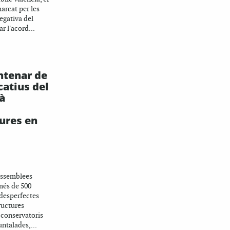
arcat per les
egativa del
r l'acord...
ntenar de
catius del
à
tures en
A
Assemblees
més de 500
desperfectes
ructures
o conservatoris
ntalades,...