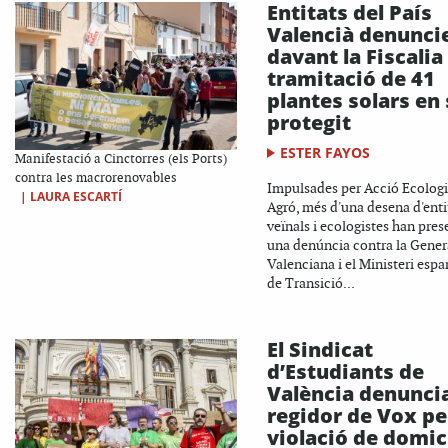
Entitats del País
Valencià denunci
davant la Fiscalia 
tramitació de 41
plantes solars en 
protegit
ESTER FAYOS
Manifestació a Cinctorres (els Ports)
contra les macrorenovables
Impulsades per Acció Ecologi
|
LAURA ESCARTÍ
Agró, més d'una desena d'enti
veïnals i ecologistes han pres
una denúncia contra la Genera
Valenciana i el Ministeri espa
de Transició...
El Sindicat
d’Estudiants de
València denunci
regidor de Vox pe
violació de domici