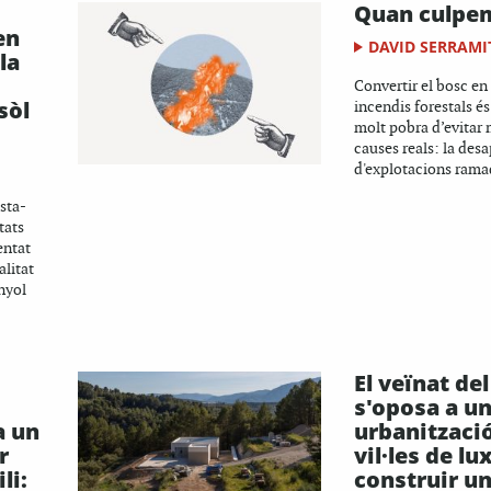
Quan culpem
en
DAVID SERRAMI
la
Convertir el bosc en 
sòl
incendis forestals é
molt pobra d’evitar m
causes reals: la desa
d'explotacions ramad
sta-
tats
entat
litat
nyol
El veïnat de
s'oposa a u
a un
urbanitzaci
r
vil·les de lu
li:
construir u