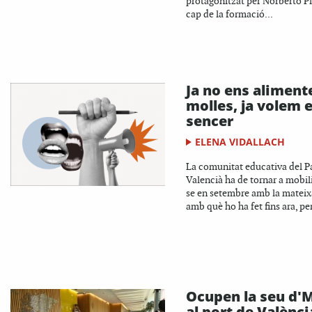
protagonitzat per Norberto Pi
cap de la formació...
Ja no ens aliment
molles, ja volem e
sencer
ELENA VIDALLACH
La comunitat educativa del P
Valencià ha de tornar a mobil
se en setembre amb la mateix
amb què ho ha fet fins ara, per
Ocupen la seu d'
al port de Valènci