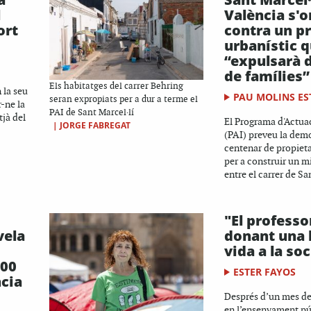
l
València s'o
ort
contra un p
urbanístic 
“expulsarà 
de famílies”
Els habitatges del carrer Behring
 la seu
PAU MOLINS ES
seran expropiats per a dur a terme el
r-ne la
PAI de Sant Marcel·lí
tjà del
El Programa d'Actua
|
JORGE FABREGAT
(PAI) preveu la demo
centenar de propiet
per a construir un m
entre el carrer de Sa
"El professo
vela
donant una l
vida a la so
400
ESTER FAYOS
ncia
Després d’un mes de
en l’ensenyament púb