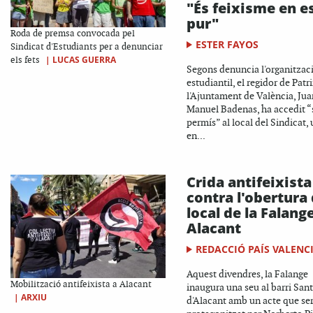
"És feixisme en e
pur"
Roda de premsa convocada pel
ESTER FAYOS
Sindicat d'Estudiants per a denunciar
|
LUCAS GUERRA
els fets
Segons denuncia l'organitzac
estudiantil, el regidor de Pat
l'Ajuntament de València, Jua
Manuel Badenas, ha accedit “
permís” al local del Sindicat, 
en...
Crida antifeixista
contra l'obertura
local de la Falang
Alacant
REDACCIÓ PAÍS VALENC
Aquest divendres, la Falange
Mobilització antifeixista a Alacant
inaugura una seu al barri Sant
|
ARXIU
d'Alacant amb un acte que se