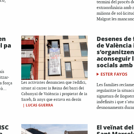
co,
termini del procés d
extraordinària amb 
milions de sol·licitu
Malgrat les mancanc
en
Desenes de 
l pa
de València 
s’organitzen
aconseguir 
socials amb 
aís
ESTER FAYOS
itzar-
a força
Les activistes denuncien que l'edifici,
Les famílies reclame
ò...
situat al carrer la Reina del barri del
regularitze la situac
Cabanyal de València i propietat de la
signatura de lloguers
Sareb, fa anys que estava en desús
indefinits i que s’atu
|
LUCAS GUERRA
desnonaments durant
MSC
El veïnat del
a
Sant Marcel·