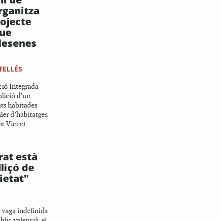
rganitza
rojecte
que
desenes
TELLÉS
ció Integrada
lició d’un
ats habitades
iler d’habitatges
nt Vicent...
rat està
liçó de
cietat"
 vaga indefinida
lic valencià, el