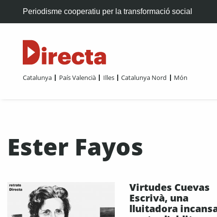
Periodisme cooperatiu per la transformació social
Catalunya
País Valencià
Illes
Catalunya Nord
Món
Ester Fayos
Virtudes Cuevas
Escrivà, una
lluitadora incans