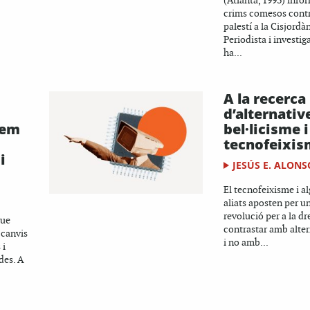
(Atlanta, 1993) info
crims comesos contr
palestí a la Cisjord
Periodista i investig
ha...
A la recerca
d’alternativ
tem
bel·licisme i
tecnofeixi
i
JESÚS E. ALONS
El tecnofeixisme i a
aliats aposten per u
revolució per a la dr
que
contrastar amb alter
 canvis
i no amb...
 i
des. A