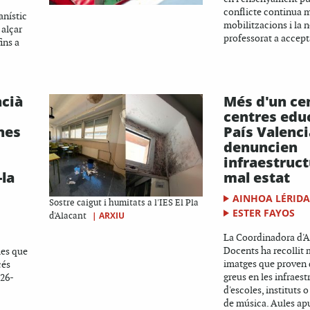
conflicte continua m
anístic
mobilitzacions i la n
 alçar
professorat a accepta
ins a
ncià
Més d'un ce
centres edu
nes
País Valenci
denuncien
infraestruc
-la
mal estat
AINHOA LÉRID
Sostre caigut i humitats a l'IES El Pla
ESTER FAYOS
|
ARXIU
d'Alacant
La Coordinadora d'
Docents ha recollit 
ies que
imatges que proven 
cés
greus en les infraest
026-
d'escoles, instituts 
de música. Aules apu