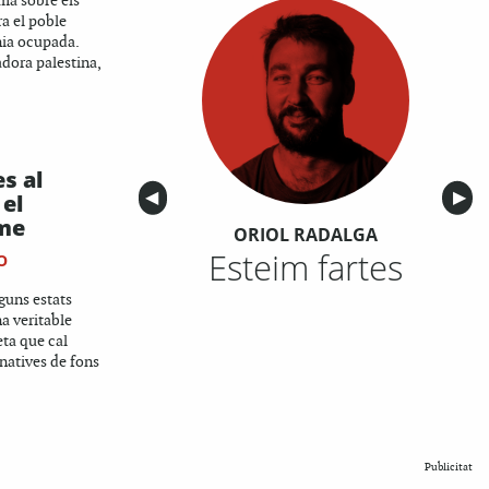
rma sobre els
a el poble
ània ocupada.
adora palestina,
es al
Anterior
◀︎
Sigu
▶︎
 el
sme
ORIOL RADALGA
Esteim fartes
O
lguns estats
na veritable
eta que cal
natives de fons
Publicitat