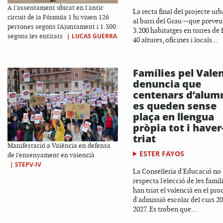
A l'assentament ubicat en l'antic
La recta final del projecte urb
circuit de la Fórmula 1 hi viuen 126
al barri del Grau —que preveu
persones segons l'Ajuntament i 1.300
3.200 habitatges en torres de f
|
LUCAS GUERRA
segons les entitats
40 altures, oficines i locals...
Famílies pel Vale
denuncia que
centenars d’alum
es queden sense
plaça en llengua
pròpia tot i haver
triat
Manifestació a València en defensa
ESTER FAYOS
de l'ensenyament en valencià
|
STEPV-IV
La Conselleria d'Educació no
respecta l'elecció de les famíl
han triat el valencià en el pro
d'admissió escolar del curs 2
2027. Es troben que...