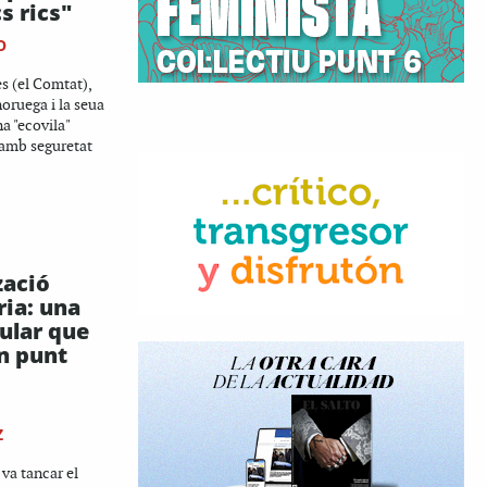
s rics"
O
s (el Comtat),
oruega i la seua
a "ecovila"
 amb seguretat
zació
ria: una
ular que
n punt
Z
 va tancar el