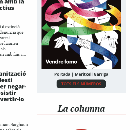
n amb la
ctius
i d’extinció
 denuncia que
stres i
ue haurien
 sis
n amb fins a...
nització
Portada | Meritxell Garriga
lestí
TOTS ELS NÚMEROS
er negar-
esistir
ertir-lo
La columna
ariam Barghouti