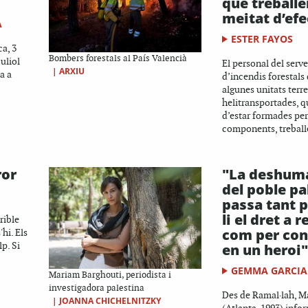
que treballe
meitat d’efe
A
ESTER FAYOS
a, 3
Bombers forestals al País Valencià
juliol
El personal del serve
|
ARXIU
a a
d’incendis forestals
algunes unitats terre
helitransportades, q
d’estar formades per
components, treballe
ror
"La deshuma
del poble pa
passa tant p
li el dret a r
rible
com per conv
hi. Els
p. Si
en un heroi"
GEMMA GARCIA
Mariam Barghouti, periodista i
investigadora palestina
Des de Ramal·lah, M
|
JOANNA CHICHELNITZKY