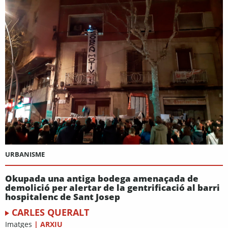
URBANISME
Okupada una antiga bodega amenaçada de
demolició per alertar de la gentrificació al barri
hospitalenc de Sant Josep
CARLES QUERALT
Imatges
|
ARXIU