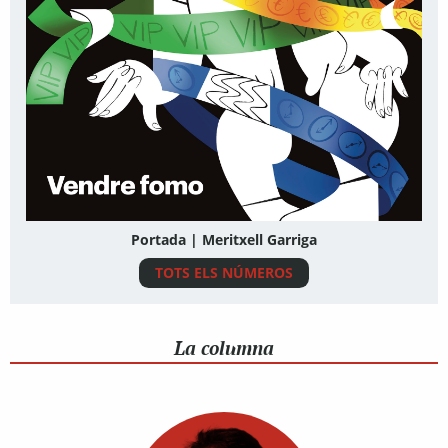
Portada | Meritxell Garriga
TOTS ELS NÚMEROS
La columna