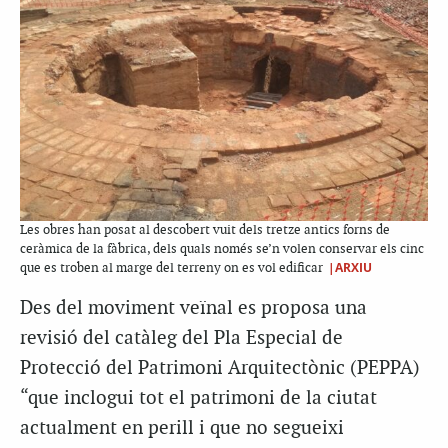
Les obres han posat al descobert vuit dels tretze antics forns de
ceràmica de la fàbrica, dels quals només se’n volen conservar els cinc
|ARXIU
que es troben al marge del terreny on es vol edificar
Des de
l moviment
veïnal es proposa una
revisió del catàleg del Pla Especial de
Protecció del Patrimoni Arquitectònic (
PEPPA
)
“que inclogui tot el patrimoni de la ciutat
actualment en perill i que no segueixi