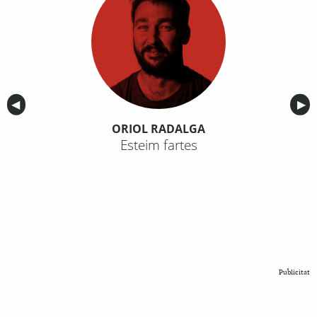
Anterior
◀︎
Sig
▶︎
ORIOL RADALGA
Esteim fartes
Publicitat