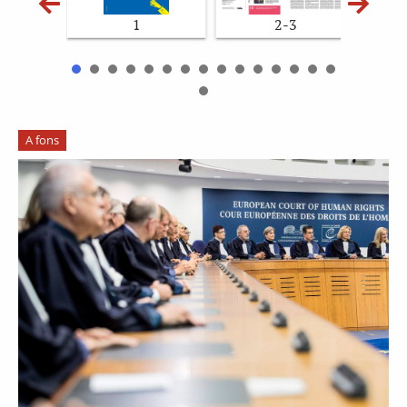
1
2-3
A fons