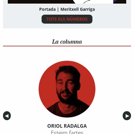
Portada | Meritxell Garriga
TOTS ELS NÚMEROS
La columna
Anterior
◀︎
Sig
▶︎
ORIOL RADALGA
Esteim fartes