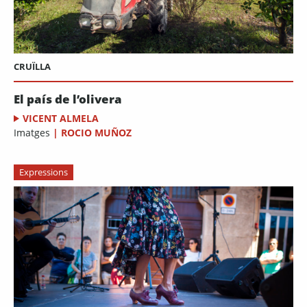
CRUÏLLA
El país de l’olivera
VICENT ALMELA
Imatges
|
ROCIO MUÑOZ
Expressions