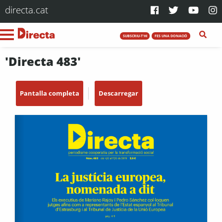
directa.cat
SUBSCRIU-T'HI
FES UNA DONACIÓ
'Directa 483'
Pantalla completa
Descarregar