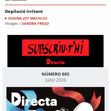
Depilació irritant
SHAINA JOY MACHLUS
Imatges
|
SANDRA FREIJO
NÚMERO 602
Juliol 2026