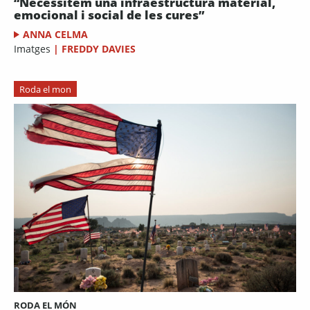
“Necessitem una infraestructura material,
emocional i social de les cures”
ANNA CELMA
Imatges
|
FREDDY DAVIES
Roda el mon
RODA EL MÓN