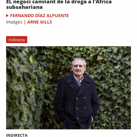
EL negoci canviant de la droga a l'Àfrica
subsahariana
FERNANDO DÍAZ ALPUENTE
Imatges
|
ARNE GILLS
Indirecta
INDIRECTA