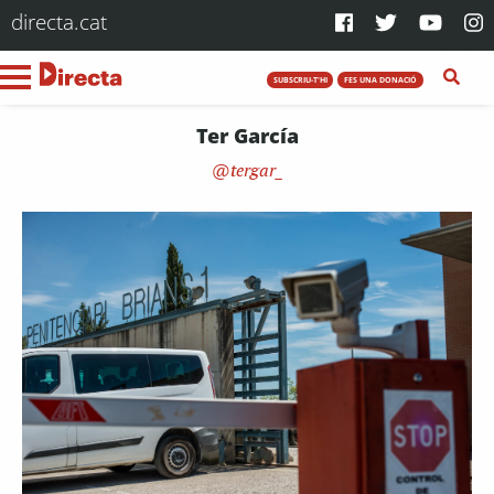
directa.cat
SUBSCRIU-T'HI
FES UNA DONACIÓ
Ter García
tergar_