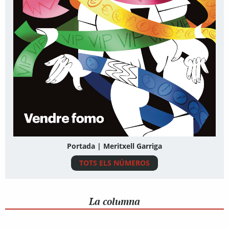
Portada | Meritxell Garriga
TOTS ELS NÚMEROS
La columna