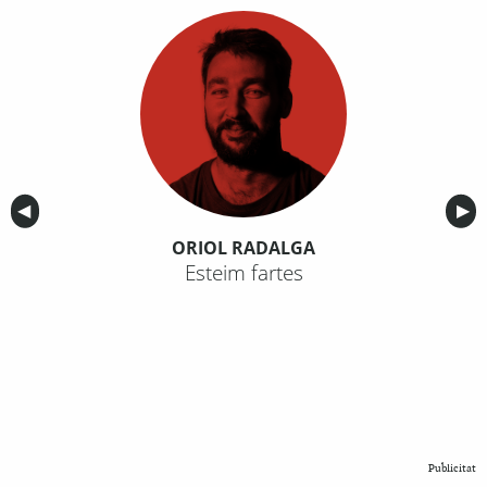
Anterior
◀︎
Sig
▶︎
ORIOL RADALGA
Esteim fartes
Publicitat