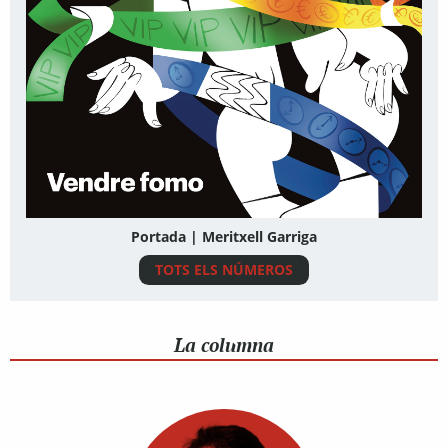
Portada | Meritxell Garriga
TOTS ELS NÚMEROS
La columna