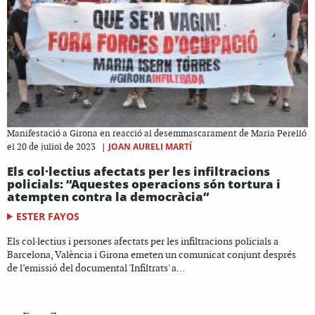
Manifestació a Girona en reacció al desemmascarament de Maria Perelló
|
JOAN AURELI MARTÍ
el 20 de juliol de 2023
Els col·lectius afectats per les infiltracions
policials: “Aquestes operacions són tortura i
atempten contra la democràcia”
ESTER FAYOS
Els col·lectius i persones afectats per les infiltracions policials a
Barcelona, València i Girona emeten un comunicat conjunt després
de l’emissió del documental 'Infiltrats' a...
←
→