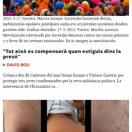
2015-5-17. Gasteiz. Martxa laranja. Gasteizko harresiak deitua,
mobilizazioa epaiketa politikoen aurka eta atxilotzeko arriskuan dauden
gazteen alde. Irudian ekitaldia. 17-5-2015, Vitoria. Marcha naranja.
Movilización convocada por Gastezko Harresia contra los juicios politicos
y a favor de los jovenes encausados. En la imagen la movilización.
"Tot això es compensarà quan estiguis dins la
presó"
DAVID BOU
Crònica des de l'interior del mur humà format a Vitòria-Gasteiz per
protegir tres joves condemnades per la seva militància política. La
intervenció de l'Ertzaintza va...