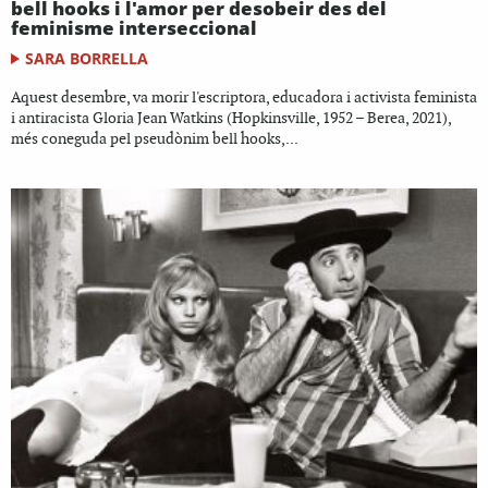
bell hooks i l'amor per desobeir des del
feminisme interseccional
SARA BORRELLA
Aquest desembre, va morir l'escriptora, educadora i activista feminista
i antiracista Gloria Jean Watkins (Hopkinsville, 1952 – Berea, 2021),
més coneguda pel pseudònim bell hooks,...