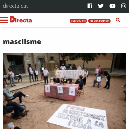
directa.cat
SUBSCRIU-T'HI
FES UNA DONACIÓ
masclisme