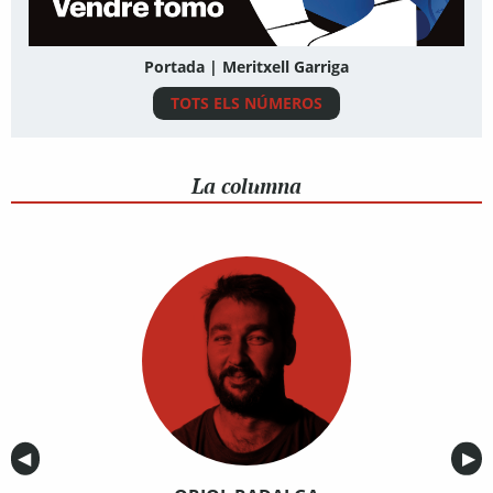
Portada | Meritxell Garriga
TOTS ELS NÚMEROS
La columna
Anterior
◀︎
Sig
▶︎