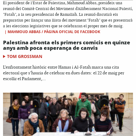
El president de l'Estat de Palestina, Mahmoud Abbas, presideix una
reunió del Comitè Central del Moviment d'Alliberament Nacional Palestí,
"Fatah", a la seu presidencial de Ramallah. La reunió discutirà els
preparatius per llançar una llista del moviment "Fatah" que es presentarà
a les eleccions legislatives que se celebraran el proper mes de maig.
|
MAHMOUD ABBAS / PÀGINA OFICIAL DE FACEBOOK
Palestina afronta els primers comicis en quinze
anys amb poca esperança de canvis
TOM GROSSMAN
L’enfrontament històric entre Hamas i Al-Fatah marca una cita
electoral que s’hauria de celebrar en dues dates: el 22 de maig per
escollir el Parlament,...