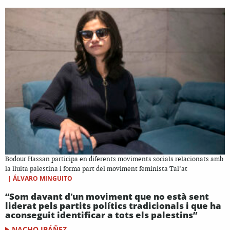
Bodour Hassan participa en diferents moviments socials relacionats amb
la lluita palestina i forma part del moviment feminista Tal’at
|
ÁLVARO MINGUITO
“Som davant d'un moviment que no està sent
liderat pels partits polítics tradicionals i que ha
aconseguit identificar a tots els palestins”
NACHO IBÁÑEZ