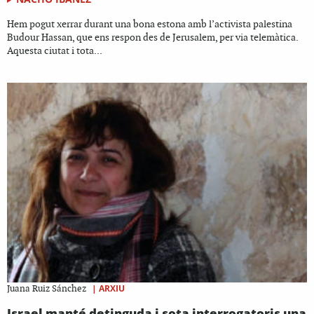
Hem pogut xerrar durant una bona estona amb l’activista palestina
Budour Hassan, que ens respon des de Jerusalem, per via telemàtica.
Aquesta ciutat i tota...
|
ARXIU
Juana Ruiz Sánchez
Israel manté detinguda i sota interrogatoris una