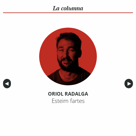
La columna
Anterior
◀︎
Sig
▶︎
ORIOL RADALGA
Esteim fartes