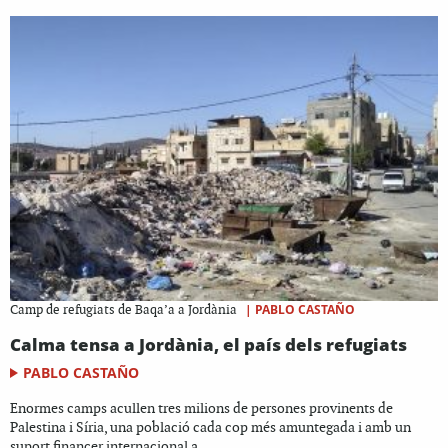
|
PABLO CASTAÑO
Camp de refugiats de Baqa’a a Jordània
Calma tensa a Jordània, el país dels refugiats
PABLO CASTAÑO
Enormes camps acullen tres milions de persones provinents de
Palestina i Síria, una població cada cop més amuntegada i amb un
suport financer internacional a...