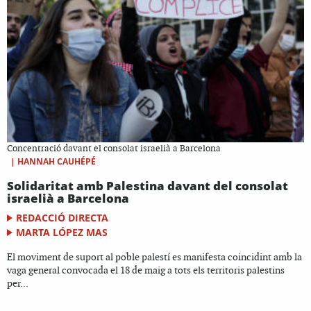
Concentració davant el consolat israelià a Barcelona
|
HANNAH CAUHÉPÉ
Solidaritat amb Palestina davant del consolat
israelià a Barcelona
REDACCIÓ DIRECTA
MARTA LÓPEZ MAS
El moviment de suport al poble palestí es manifesta coincidint amb la
vaga general convocada el 18 de maig a tots els territoris palestins
per...