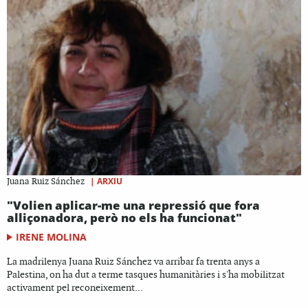
|
ARXIU
Juana Ruiz Sánchez
"Volien aplicar-me una repressió que fora
alliçonadora, però no els ha funcionat"
IRENE MOLINA
La madrilenya Juana Ruiz Sánchez va arribar fa trenta anys a
Palestina, on ha dut a terme tasques humanitàries i s'ha mobilitzat
activament pel reconeixement...