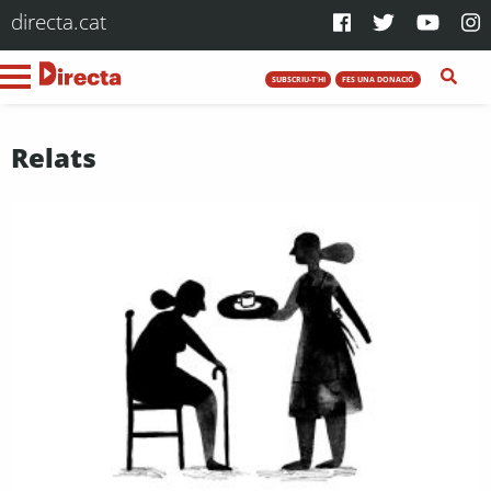
directa.cat
SUBSCRIU-T'HI
FES UNA DONACIÓ
Relats