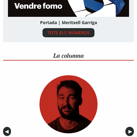
Portada | Meritxell Garriga
TOTS ELS NÚMEROS
La columna
Anterior
◀︎
Sig
▶︎