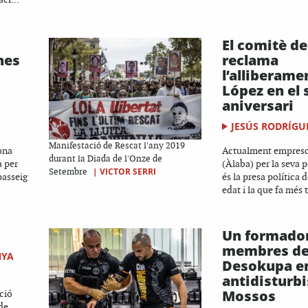
El comitè de
nes
reclama
l’alliberame
López en el 
aniversari
JESÚS RODRÍGU
Manifestació de Rescat l'any 2019
ona
Actualment empreso
durant la Diada de l'Onze de
a per
(Àlaba) per la seva 
|
VICTOR SERRI
Setembre
passeig
és la presa política
edat i la que fa més 
Un formado
membres d
NYA
Desokupa en
antidisturbi
Mossos
ció
 de