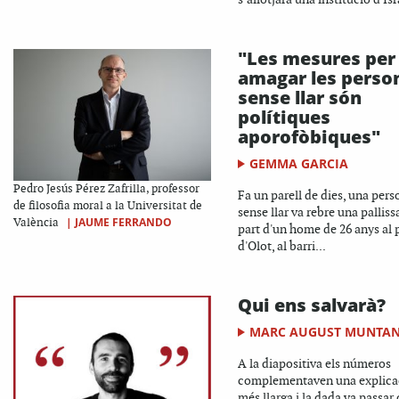
"Les mesures per
amagar les perso
sense llar són
polítiques
aporofòbiques"
GEMMA GARCIA
Pedro Jesús Pérez Zafrilla, professor
Fa un parell de dies, una pers
de filosofia moral a la Universitat de
sense llar va rebre una palliss
|
JAUME FERRANDO
València
part d'un home de 26 anys al 
d'Olot, al barri...
Qui ens salvarà?
MARC AUGUST MUNTA
A la diapositiva els números
complementaven una explica
més llarga i la dada va passar