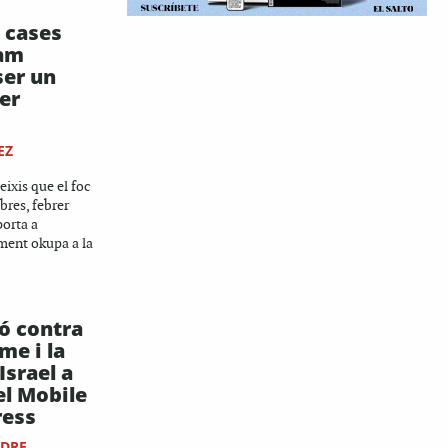
s cases
am
ser un
er
EZ
eixis que el foc
bres, febrer
porta a
ment okupa a la
ó contra
me i la
Israel a
el Mobile
ress
NDRE