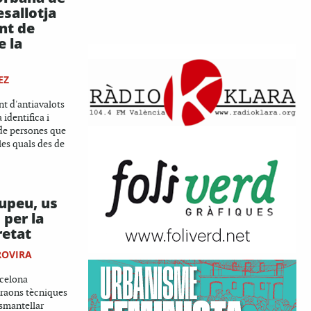
sallotja
nt de
e la
EZ
t d'antiavalots
identifica i
 de persones que
les quals des de
upeu, us
 per la
retat
ROVIRA
rcelona
 raons tècniques
esmantellar