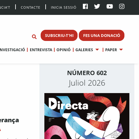
CIA’T
CONTACTE
INICIA SESSIÓ
SUBSCRIU-T'HI
FES UNA DONACIÓ
INVESTIGACIÓ
ENTREVISTA
OPINIÓ
GALERIES
PAPER
NÚMERO 602
Juliol 2026
erança
A