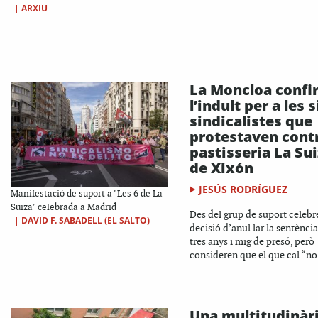
|
ARXIU
La Moncloa confi
l’indult per a les s
sindicalistes que
protestaven contr
pastisseria La Su
de Xixón
JESÚS RODRÍGUEZ
Manifestació de suport a "Les 6 de La
Suiza" celebrada a Madrid
Des del grup de suport celebr
|
DAVID F. SABADELL (EL SALTO)
decisió d’anul·lar la sentènci
tres anys i mig de presó, però
consideren que el que cal “no.
Una multitudinàr