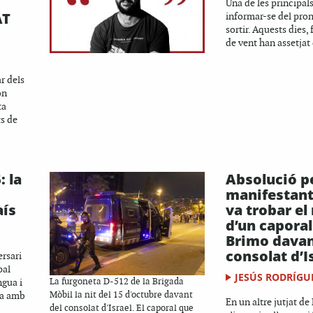
Una de les principals
AT
informar-se del pro
sortir. Aquests dies,
de vent han assetjat 
r dels
on
ta
s de
: la
Absolució pe
manifestant
aís
va trobar el
d’un caporal
Brimo davan
consolat d’I
ersari
pal
JESÚS RODRÍGU
ngua i
La furgoneta D-512 de la Brigada
ça amb
Mòbil la nit del 15 d'octubre davant
En un altre jutjat d
del consolat d'Israel. El caporal que