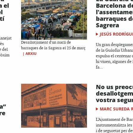
 el
Barcelona de
l
l'assentame
tí
barraques d
Sagrera
JESÚS RODRÍGU
lanejat
Desallotjament d'un nucli de
pès
Un gran desplegamen
barraques de la Sagrera el 25 de març
e del
de la Guàrdia Urbana 
|
ARXIU
pròxim
expulsa el centenar
hi viuen, algunes de 
fa...
No us preoc
desallotgem
vostra segu
a”
MARC SUREDA 
re
L’Ajuntament de Ba
instrumentalitza les
i de seguretat per d