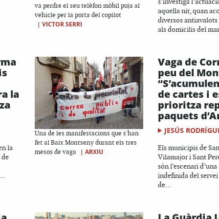
s’investiga l’actuaci
va perdre el seu telèfon mòbil puja al
aquella nit, quan a
vehicle per la porta del copilot
diversos antiavalots
|
VICTOR SERRI
als domicilis del man
rma
Vaga de Cor
is
peu del Mon
“S’acumulen
a la
de cartes i e
iza
prioritza re
paquets d’
JESÚS RODRÍGU
Una de les manifestacions que s'han
fet al Baix Montseny durant els tres
en la
Els municipis de Sa
|
ARXIU
mesos de vaga
a de
Vilamajor i Sant Per
són l’escenari d’una
..
indefinida del servei
de...
ia
La Guàrdia 