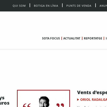
QUI SOM
BOTIGA EN LÍNIA
PUNTS DE VENDA
ANUN
SOTA FOCUS
ACTUALITAT
REPORTATGE
Vents d’esp
ys
ORIOL RADALG
uros