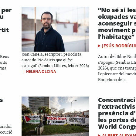
 per
“No sé si le
iu
okupades v
aconseguir 
tit
moviment p
l’habitatge”
JESÚS RODRÍGU
Joan Canela, escriptor i periodista,
 Reus
Autor del llibre No d
autor de "No deixis que el foc
ants
s’apagui (Sembra Lli
s'apagui" (Sembra Llibres, febrer 2026)
orma
2026), que ens trans
|
HELENA OLCINA
..
l’epicentre del movi
Barcelona dels...
s
Concentraci
l'extractivis
presència d'
les portes d
World Cong
parador
secució
ALBERT ALEXA