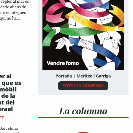
 regles al mar és
nòstic abans de
 fortes ràfegues
qui no ha...
r al
Portada | Meritxell Garriga
 que es
TOTS ELS NÚMEROS
 mòbil
 de la
t del
srael
La columna
EZ
e Barcelona