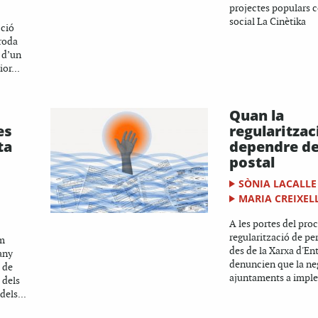
projectes populars c
social La Cinètika
cció
 roda
 d’un
or...
Quan la
es
regularitzac
ta
dependre de
postal
SÒNIA LACALLE
MARIA CREIXEL
A les portes del pro
regularització de pe
em
des de la Xarxa d'Ent
any
denuncien que la ne
 de
ajuntaments a imple
 dels
dels...