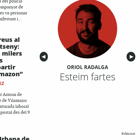
ó del policia
companyat de
 es va personar
ifestant i...
reus al
tseny:
 milers
Anterior
◀︎
Sigu
▶︎
s
partir
ORIOL RADALGA
Amazon”
Esteim fartes
EZ
nt Antoni de
e de Vilamajor
 aturada laboral
 postal des del 9
Publicitat
Urbana de