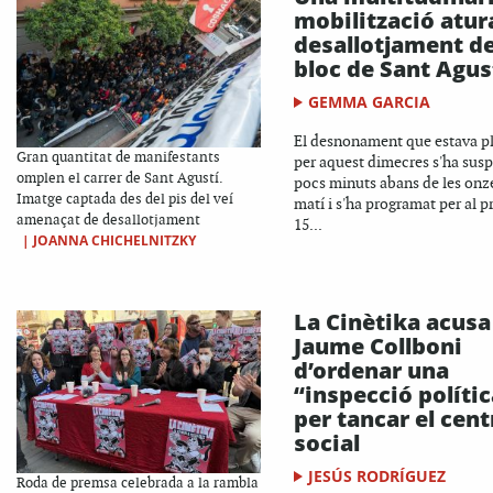
mobilització atura
desallotjament de
bloc de Sant Agus
GEMMA GARCIA
El desnonament que estava p
Gran quantitat de manifestants
per aquest dimecres s'ha sus
omplen el carrer de Sant Agustí.
pocs minuts abans de les onz
Imatge captada des del pis del veí
matí i s'ha programat per al 
amenaçat de desallotjament
15...
|
JOANNA CHICHELNITZKY
La Cinètika acusa
Jaume Collboni
d’ordenar una
“inspecció polític
per tancar el cent
social
JESÚS RODRÍGUEZ
Roda de premsa celebrada a la rambla