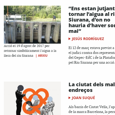
“Ens estan jutjant
tornar l’aigua al r
Siurana, d’on no
hauria d’haver sor
mai”
JESÚS RODRÍGUEZ
Acció el 19 d'agost de 2017 per
El 12 de març estava previst a
retornar simbòlicament l'aigua a la
el judici contra dos represent
|
ARXIU
llera del riu Siurana
del Gepec-EdC i de la Plataf
pel Riu Siurana per una acció.
La ciutat dels mal
endreços
JOAN SUQUÉ
Als barris de Ciutat Vella, l’a
de la marca Barcelona, la per