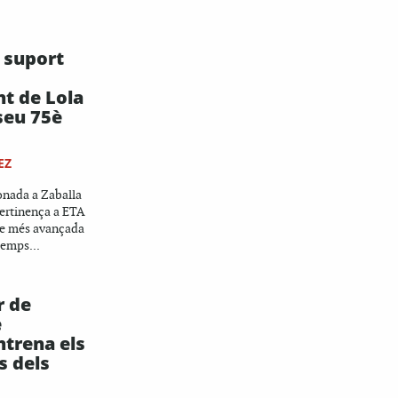
 suport
nt de Lola
seu 75è
EZ
nada a Zaballa
pertinença a ETA
 de més avançada
temps...
r de
e
trena els
s dels