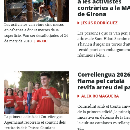
a les activistes
contràries a la M
de Girona
JESÚS RODRÍGUEZ
Les activistes van viure cinc mesos
en cabanes a divuit metres de la
Les persones que es van penja
superfície. Van ser desallotjades el 24
arbres de Sant Hilari Sacalm 
|
ARXIU
de març de 2010
s'havien d'alçar les torres d'al
tensió pateixen embargament
nòmines i béns....
Correllengua 2026
flama pel català
revifa arreu del p
ÀLEX ROMAGUERA
Coincidint amb el trenta aniv
de la primera edició, la princi
La primera edició del Correllengua
iniciativa en defensa de la lle
Agermanat recorrerà el conjunt dels
la cultura catalanes es rellan
territoris dels Països Catalans
el...