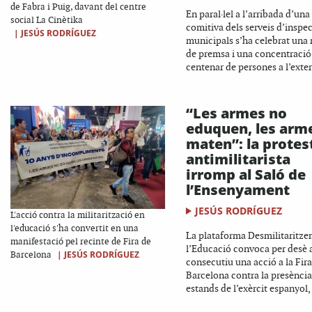
de Fabra i Puig, davant del centre
En paral·lel a l’arribada d’una
social La Cinètika
comitiva dels serveis d’inspe
|
JESÚS RODRÍGUEZ
municipals s’ha celebrat una
de premsa i una concentració
centenar de persones a l’exteri
“Les armes no
eduquen, les arm
maten”: la protes
antimilitarista
irromp al Saló de
l’Ensenyament
JESÚS RODRÍGUEZ
L'acció contra la militarització en
l'educació s'ha convertit en una
La plataforma Desmilitaritz
manifestació pel recinte de Fira de
l’Educació convoca per desè 
|
JESÚS RODRÍGUEZ
Barcelona
consecutiu una acció a la Fira
Barcelona contra la presència
estands de l’exèrcit espanyol, 