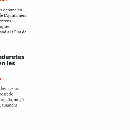
ats denuncien
de l'Ajuntament
rentena
giques
and a la Fira de
nderetes
n les
À
s hem sentit
pòsit de
e, allà, ningú
 L’augment