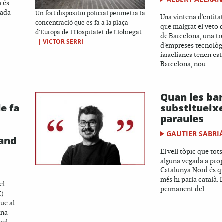
a és
jada
Un fort dispositiu policial perimetra la
Una vintena d'entit
concentració que es fa a la plaça
que malgrat el veto 
d'Europa de l'Hospitalet de Llobregat
de Barcelona, una t
|
VICTOR SERRI
d'empreses tecnolò
israelianes tenen est
Barcelona, nou...
Quan les ba
le fa
substitueixe
paraules
GAUTIER SABRI
tand
El vell tòpic que tot
alguna vegada a pro
Catalunya Nord és qu
més hi parla català.
el
permanent del...
C)
ue al
ona
ael...