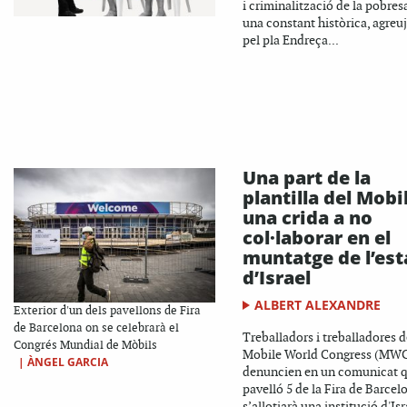
i criminalització de la pobres
una constant històrica, agreu
pel pla Endreça...
Una part de la
plantilla del Mobi
una crida a no
col·laborar en el
muntatge de l’es
d’Israel
ALBERT ALEXANDRE
Exterior d'un dels pavellons de Fira
de Barcelona on se celebrarà el
Treballadors i treballadores d
Congrés Mundial de Mòbils
Mobile World Congress (MW
|
ÀNGEL GARCIA
denuncien en un comunicat q
pavelló 5 de la Fira de Barcel
s’allotjarà una institució d'Isr