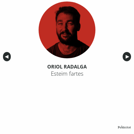
Anterior
◀︎
Sig
▶︎
ORIOL RADALGA
Esteim fartes
Publicitat