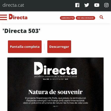
directa.cat
SUBSCRIU-T'HI
FES UNA DONACIÓ
'Directa 503'
Pantalla completa
Descarregar