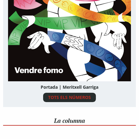
Portada | Meritxell Garriga
TOTS ELS NÚMEROS
La columna