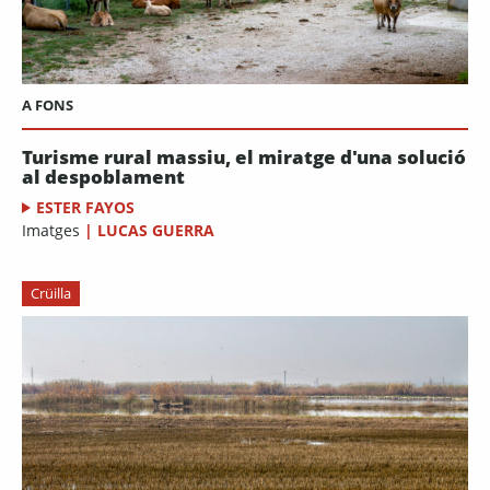
A FONS
Turisme rural massiu, el miratge d'una solució
al despoblament
ESTER FAYOS
Imatges
|
LUCAS GUERRA
Crüilla