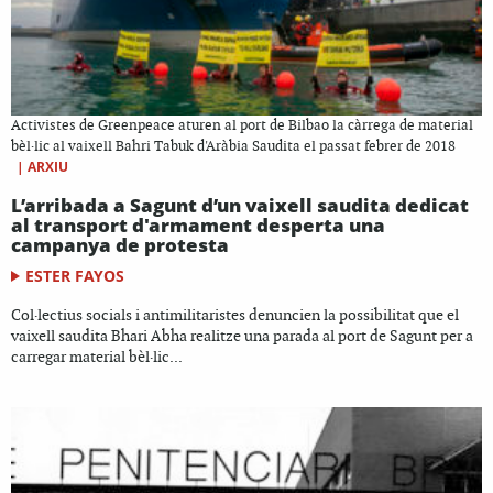
Activistes de Greenpeace aturen al port de Bilbao la càrrega de material
bèl·lic al vaixell Bahri Tabuk d'Aràbia Saudita el passat febrer de 2018
|
ARXIU
L’arribada a Sagunt d’un vaixell saudita dedicat
al transport d'armament desperta una
campanya de protesta
ESTER FAYOS
Col·lectius socials i antimilitaristes denuncien la possibilitat que el
vaixell saudita Bhari Abha realitze una parada al port de Sagunt per a
carregar material bèl·lic...