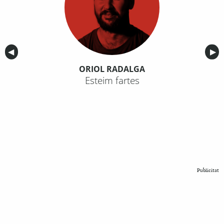
Anterior
◀︎
Sig
▶︎
ORIOL RADALGA
Esteim fartes
Publicitat