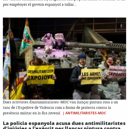
per empènyer el govern espanyol a tallar...
Dues activistes d'Antimilitaristes-MOC van llançar pintura rosa a un
tanc de l'ExpoJove de València com a forma de protesta contra la
|
ANTIMILITARISTES-MOC
presència militar en la fira juvenil
La policia espanyola acusa dues antimilitaristes
d'injúries a l'exèrcit per llançar pintura contra