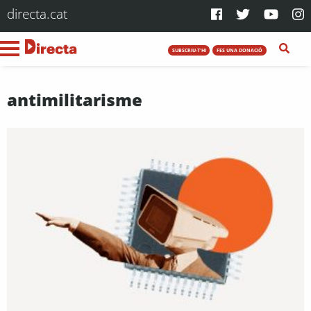
directa.cat
SUBSCRIU-T'HI
FES UNA DONACIÓ
antimilitarisme