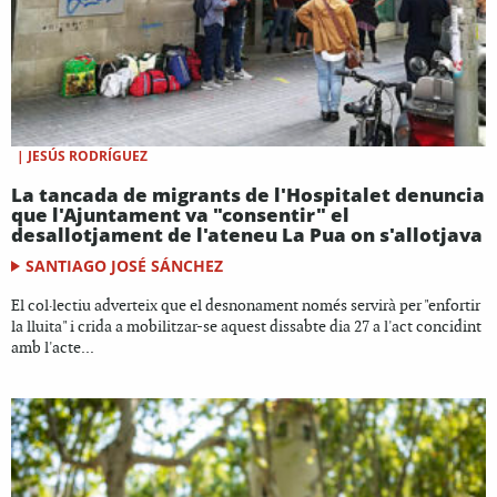
|
JESÚS RODRÍGUEZ
La tancada de migrants de l'Hospitalet denuncia
que l'Ajuntament va "consentir" el
desallotjament de l'ateneu La Pua on s'allotjava
SANTIAGO JOSÉ SÁNCHEZ
El col·lectiu adverteix que el desnonament només servirà per "enfortir
la lluita" i crida a mobilitzar-se aquest dissabte dia 27 a l'act concidint
amb l'acte...