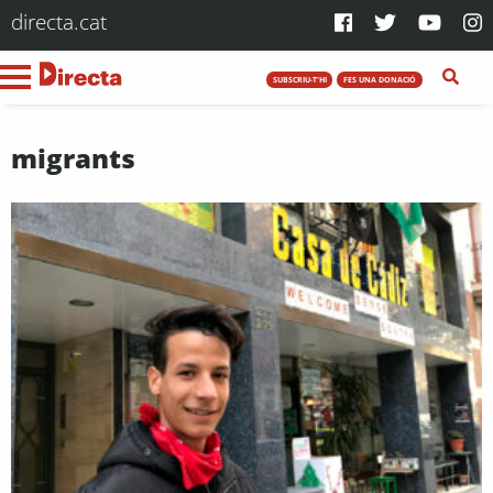
directa.cat
SUBSCRIU-T'HI
FES UNA DONACIÓ
migrants