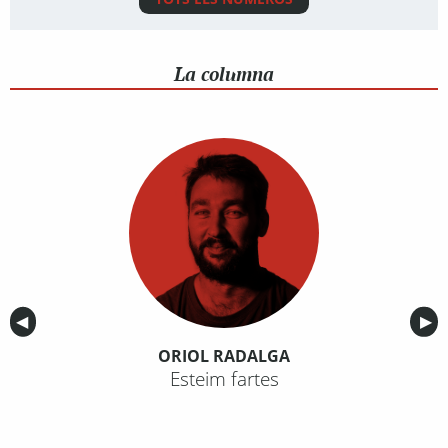
La columna
Anterior
◀︎
Sig
▶︎
ORIOL RADALGA
Esteim fartes