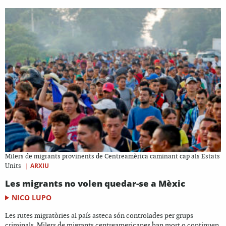
Milers de migrants provinents de Centreamèrica caminant cap als Estats
|
ARXIU
Units
Les migrants no volen quedar-se a Mèxic
NICO LUPO
Les rutes migratòries al país asteca són controlades per grups
criminals. Milers de migrants centreamericanes han mort o continuen