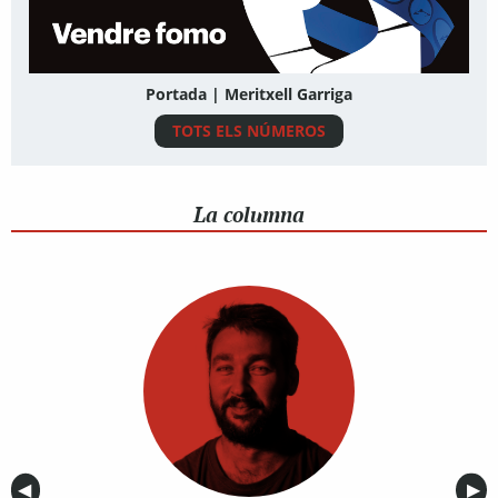
Portada | Meritxell Garriga
TOTS ELS NÚMEROS
La columna
Anterior
◀︎
Sig
▶︎