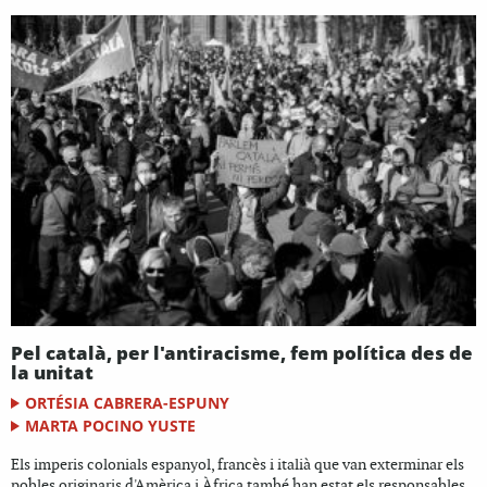
Pel català, per l'antiracisme, fem política des de
la unitat
ORTÉSIA CABRERA-ESPUNY
MARTA POCINO YUSTE
Els imperis colonials espanyol, francès i italià que van exterminar els
pobles originaris d'Amèrica i Àfrica també han estat els responsables