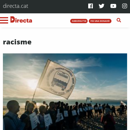
directa.cat
SUBSCRIU-T'HI
FES UNA DONACIÓ
racisme