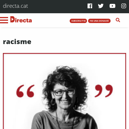
directa.cat
SUBSCRIU-T'HI
FES UNA DONACIÓ
racisme