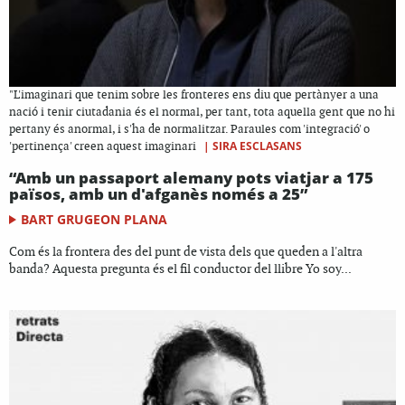
"L'imaginari que tenim sobre les fronteres ens diu que pertànyer a una
nació i tenir ciutadania és el normal, per tant, tota aquella gent que no hi
pertany és anormal, i s'ha de normalitzar. Paraules com 'integració' o
|
SIRA ESCLASANS
'pertinença' creen aquest imaginari
“Amb un passaport alemany pots viatjar a 175
països, amb un d'afganès només a 25”
BART GRUGEON PLANA
Com és la frontera des del punt de vista dels que queden a l'altra
banda? Aquesta pregunta és el fil conductor del llibre Yo soy...