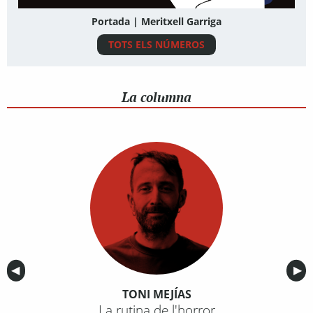
Portada | Meritxell Garriga
TOTS ELS NÚMEROS
La columna
Anterior
◀︎
Sig
▶︎
TONI MEJÍAS
La rutina de l'horror