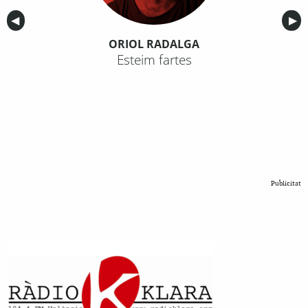
Anterior
◀︎
Sig
▶︎
ORIOL RADALGA
Esteim fartes
Publicitat