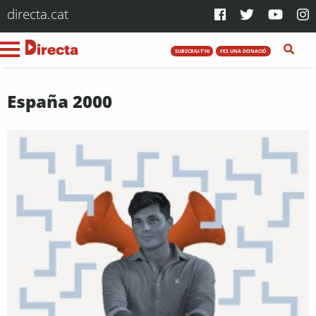
directa.cat
SUBSCRIU-T'HI
FES UNA DONACIÓ
España 2000