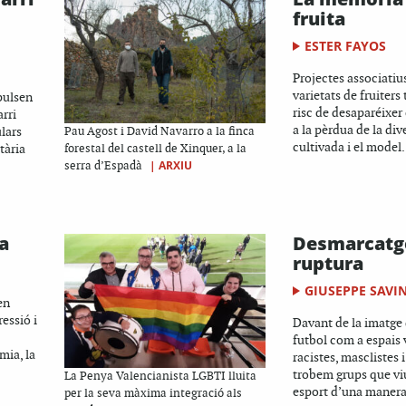
fruita
ESTER FAYOS
Projectes associatiu
varietats de fruiters
pulsen
risc de desaparéixer
arri
a la pèrdua de la div
lars
Pau Agost i David Navarro a la finca
cultivada i el model.
tària
forestal del castell de Xinquer, a la
|
ARXIU
serra d’Espadà
a
Desmarcatg
ruptura
GIUSEPPE SAVI
en
essió i
Davant de la imatge 
futbol com a espais 
mia, la
racistes, masclistes
trobem grups que vi
La Penya Valencianista LGBTI lluita
esport d’una manera
per la seva màxima integració als