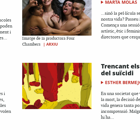
MARTA MOLAS
...sinó la pel·lícula 
nostra vida? Passeu i
escoles
Comença una sessió
o poden
artístic, ètic i femin
ment i
directores que cerque
es...
Imatge de la productora Four
|
ARXIU
Chambers
Trencant els
del suïcidi
ESTHER BERMEJ
s i
En una societat que 
es,
la mort, la decisió de
les
vida genera tanta p
 volen
incomprensió. Malgra
hi ha...