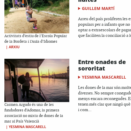
GUILLEM MARTÍ
Arreu del país proliferen les 
populars per a infants que n
optar a extraescolars de paga
que faciliten la conciliació a l
Activitats d’estiu de l’Escola Popular
de la Bordeta i l’Aula d’Idiomes
|
ARXIU
Entre onades de
sororitat
YESMINA MASCARELL
Les dones de la mar són molte
diverses. No sempre conegud
menys encara reconegudes. El
tenen més clar que ningú què
Carmen Argudo és una de les
i com...
fundadores d’Adomar, la primera
associació no mixta de dones de la
mar al País Valencià
|
YESMINA MASCARELL