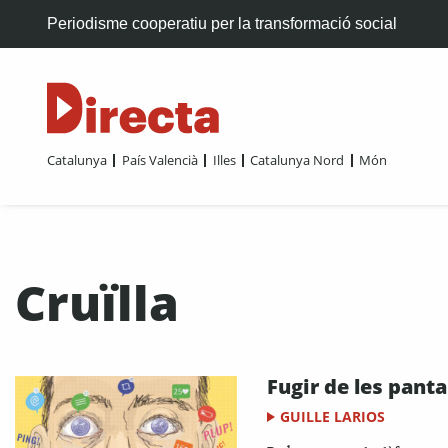
Periodisme cooperatiu per la transformació social
Catalunya
País Valencià
Illes
Catalunya Nord
Món
Cruïlla
Fugir de les panta
GUILLE LARIOS