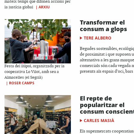
mateix temps que difonen accions per
|
ARXIU
la justícia global
Transformar el
consum a glops
TERE ALBERO
Begudes sostenibles, ecològi
de proximitat i que suposen 
alternativa a les grans marqu
comercials són cada vegada 
Festa del llúpol, organitzada per la
presents als espais d’oci, bars i
cooperativa Lo Vilot, amb seu a
Almacelles (el Segrià)
|
ROSER CAMPS
El repte de
popularitzar el
consum conscien
CARLES MASIÀ
Els supermercats cooperatius