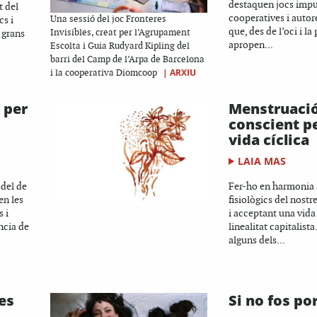
destaquen jocs impu
t del
cooperatives i auto
s i
Una sessió del joc Fronteres
que, des de l’oci i l
 grans
Invisibles, creat per l’Agrupament
apropen...
Escolta i Guia Rudyard Kipling del
barri del Camp de l’Arpa de Barcelona
|
ARXIU
i la cooperativa Diomcoop
 per
Menstruaci
conscient p
vida cíclica
LAIA MAS
odel de
Fer-ho en harmonia 
en les
fisiològics del nostr
s i
i acceptant una vida
ncia de
linealitat capitalist
alguns dels...
es
Si no fos por