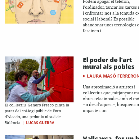
Podem apagar el telèfon,
l’ordinador, tancar les xarxes 
i enfrontar-nos a la temuda e
social i laboral? És possible
abandonar unes tecnologies 
fascinen i...
El poder de l'art
mural als pobles
LAURA MASÓ FERRERO
Una aproximació a artistes i
col·lectius que, mitjançant mu
obres relacionades amb el mó
–o des d’aquest–, busquen cr
El col·lectiu ‘Genero Fresco’ pinta la
impacte i un...
paret del col·legi públic de Forn
d’Alcedo, una pedania al sud de
|
LUCAS GUERRA
València
Vallcarca, fer un b