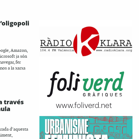
l’oligopoli
Í
Google, Amazon,
crosoft ja són
navegar, fer
nos a la xarxa
 a través
aula
Í
urada d’aquesta
niment,