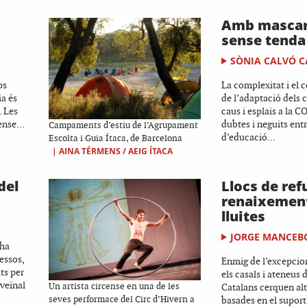
Amb mascar
sense tenda
SÒNIA CALVÓ C
ps
La complexitat i el 
ia és
de l’adaptació dels
. Les
caus i esplais a la 
ense...
dubtes i neguits entr
Campaments d’estiu de l’Agrupament
d’educació...
Escolta i Guia Ítaca, de Barcelona
|
AINA TÉRMENS / AEIG ÍTACA
del
Llocs de refu
renaixement
lluites
JORGE MANCEB
 ha
ressos,
Enmig de l’excepcion
ts per
els casals i ateneus 
 veïnal
Un artista circense en una de les
Catalans cerquen alt
seves performace del Circ d’Hivern a
basades en el suport