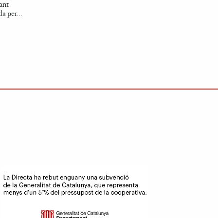
ant
a per...