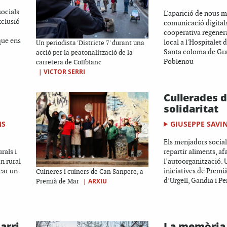
socials
L'aparició de nous m
xclusió
comunicació digitals
cooperativa regener
que ens
local a l'Hospitalet 
Un periodista 'Districte 7' durant una
Santa coloma de Gra
acció per la peatonalització de la
Poblenou
carretera de Collblanc
|
VICTOR SERRI
Cullerades 
solidaritat
NS
GIUSEPPE SAVI
Els menjadors social
rals i
repartir aliments, a
n rural
l’autoorganització. 
ear un
iniciatives de Premià
Cuineres i cuiners de Can Sanpere, a
d’Urgell, Gandia i P
|
ARXIU
Premià de Mar
arri
La memòria 