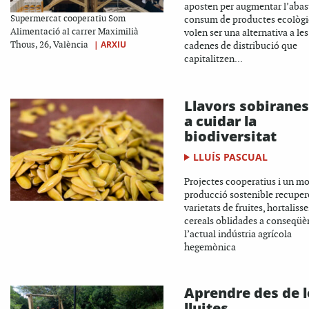
aposten per augmentar l’abas
Supermercat cooperatiu Som
consum de productes ecològic
Alimentació al carrer Maximilià
volen ser una alternativa a les
|
ARXIU
Thous, 26, València
cadenes de distribució que
capitalitzen...
Llavors sobiranes
a cuidar la
biodiversitat
LLUÍS PASCUAL
Projectes cooperatius i un m
producció sostenible recuper
varietats de fruites, hortalisse
cereals oblidades a conseqüè
l’actual indústria agrícola
hegemònica
Aprendre des de l
lluites