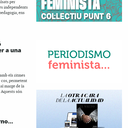
lsats per
res independents
a pedagogia, ens
ó
er a una
amb els ritmes
e cos, permetent
 al marge de la
a. Aquests són
no...