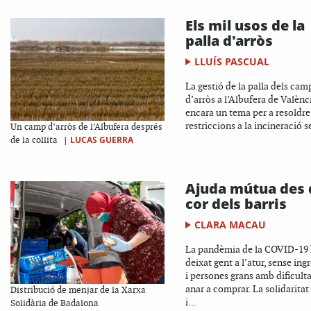
Els mil usos de la
palla d'arròs
LLUÍS PASCUAL
La gestió de la palla dels cam
d’arròs a l’Albufera de Valènc
encara un tema per a resoldre
restriccions a la incineració s
Un camp d’arròs de l’Albufera després
|
LUCAS GUERRA
de la collita
Ajuda mútua des 
cor dels barris
CLARA MACAU
La pandèmia de la COVID-19
deixat gent a l’atur, sense ing
i persones grans amb dificulta
anar a comprar. La solidaritat
Distribució de menjar de la Xarxa
i...
Solidària de Badalona