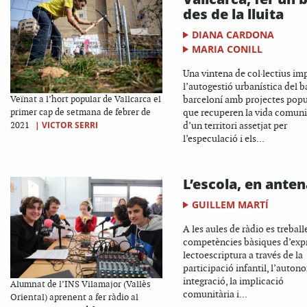
des de la lluita
DIANA CARDONA
MARIA CONILL
Una vintena de col·lectius im
l’autogestió urbanística del b
barceloní amb projectes popu
Veïnat a l’hort popular de Vallcarca el
que recuperen la vida comuni
primer cap de setmana de febrer de
|
VICTOR SERRI
d’un territori assetjat per
2021
l’especulació i els...
L’escola, en anten
GUILLEM MARTÍ
A les aules de ràdio es treball
competències bàsiques d’expr
lectoescriptura a través de la
participació infantil, l’autono
integració, la implicació
Alumnat de l’INS Vilamajor (Vallès
comunitària i...
Oriental) aprenent a fer ràdio al