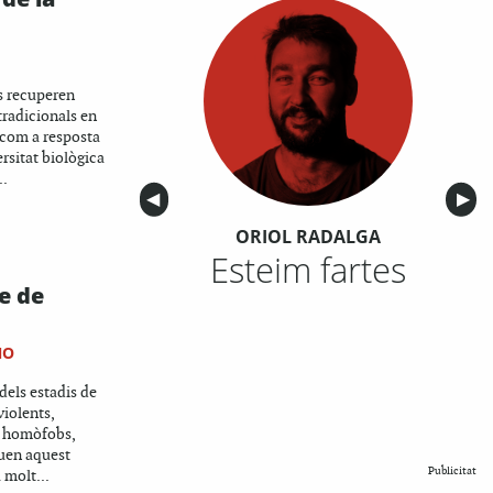
s recuperen
 tradicionals en
 com a resposta
ersitat biològica
..
Anterior
◀︎
Sigu
▶︎
ORIOL RADALGA
Esteim fartes
e de
NO
dels estadis de
violents,
 i homòfobs,
uen aquest
Publicitat
 molt...