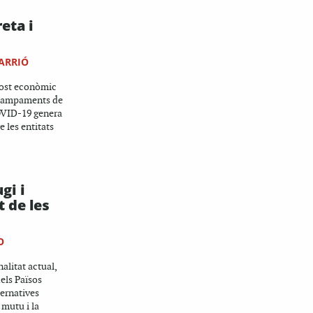
eta i
ARRIÓ
cost econòmic
 campaments de
COVID-19 genera
e les entitats
gi i
 de les
O
alitat actual,
dels Països
ernatives
 mutu i la