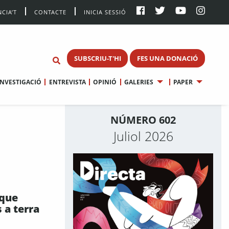
CIA’T
CONTACTE
INICIA SESSIÓ
SUBSCRIU-T'HI
FES UNA DONACIÓ
INVESTIGACIÓ
ENTREVISTA
OPINIÓ
GALERIES
PAPER
NÚMERO 602
Juliol 2026
 que
 a terra