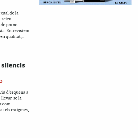
sexual de la
 seieu.
 de porno
ista. Entrevistem
n qualitat,...
 silencis
O
viu d’esquena a
 llevar-se la
or com
t els estigmes,