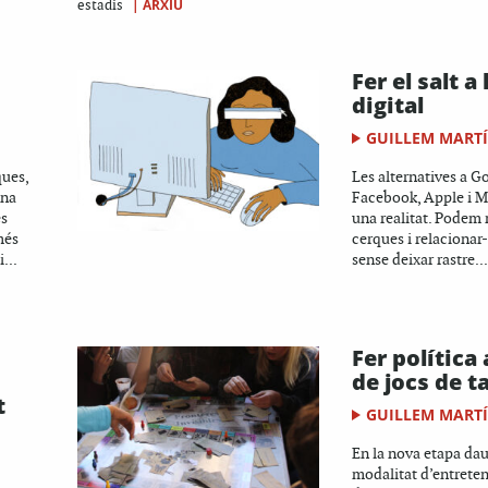
|
ARXIU
estadis
Fer el salt a 
digital
GUILLEM MART
ques,
Les alternatives a 
una
Facebook, Apple i Mi
es
una realitat. Podem 
més
cerques i relacionar-
...
sense deixar rastre...
Fer política
de jocs de t
t
GUILLEM MART
En la nova etapa da
modalitat d’entrete