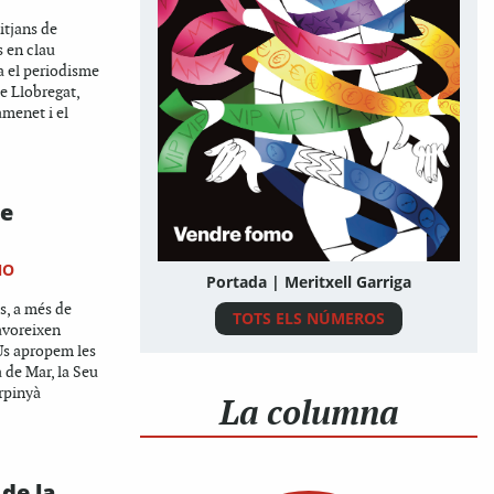
itjans de
 en clau
a el periodisme
de Llobregat,
menet i el
de
NO
Portada | Meritxell Garriga
s, a més de
TOTS ELS NÚMEROS
favoreixen
Us apropem les
 de Mar, la Seu
erpinyà
La columna
de la