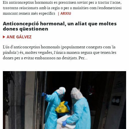
Els anticonceptius hormonals es prescriuen sovint per a tractar l'acne,
trastorns relacionats amb la regla o per a malalties com l'endometriosi
|
ARXIU
mancant remeis més específics
Anticoncepció hormonal, un aliat que moltes
dones qüestionen
ANE GÁLVEZ
L'ús d'anticonceptius hormonals (popularment coneguts com 'la
píndola') és, moltes vegades, l'única manera segura que tenen les
dones per a evitar embarassos no desitjats. Per...