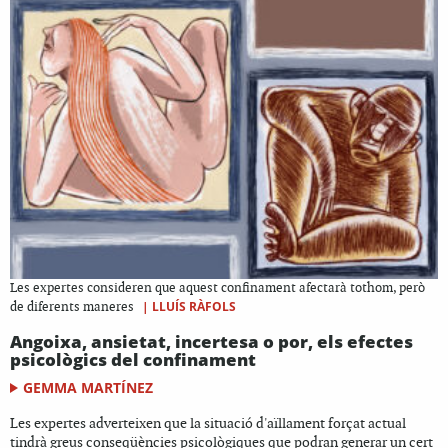
Les expertes consideren que aquest confinament afectarà tothom, però
|
LLUÍS RÀFOLS
de diferents maneres
Angoixa, ansietat, incertesa o por, els efectes
psicològics del confinament
GEMMA MARTÍNEZ
Les expertes adverteixen que la situació d'aïllament forçat actual
tindrà greus conseqüències psicològiques que podran generar un cert