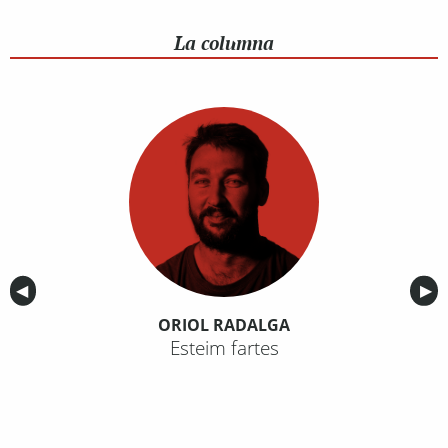
La columna
Anterior
◀︎
Sig
▶︎
ORIOL RADALGA
Esteim fartes