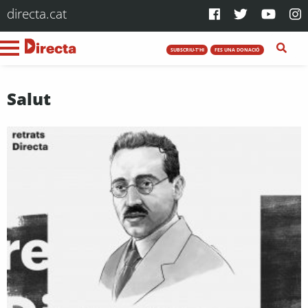
directa.cat
SUBSCRIU-T'HI
FES UNA DONACIÓ
Salut