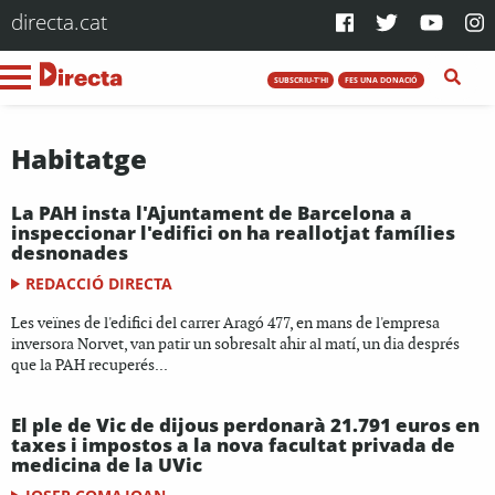
directa.cat
SUBSCRIU-T'HI
FES UNA DONACIÓ
Habitatge
La PAH insta l'Ajuntament de Barcelona a
inspeccionar l'edifici on ha reallotjat famílies
desnonades
REDACCIÓ DIRECTA
Les veïnes de l'edifici del carrer Aragó 477, en mans de l'empresa
inversora Norvet, van patir un sobresalt ahir al matí, un dia després
que la PAH recuperés...
El ple de Vic de dijous perdonarà 21.791 euros en
taxes i impostos a la nova facultat privada de
medicina de la UVic