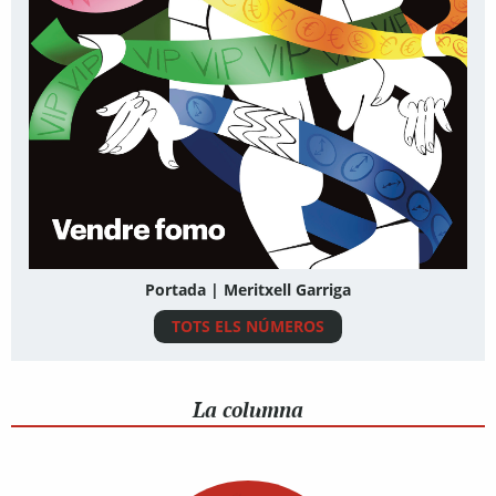
Portada | Meritxell Garriga
TOTS ELS NÚMEROS
La columna