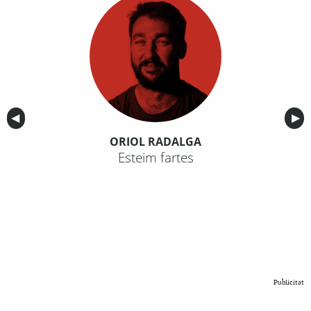
Anterior
◀︎
Sig
▶︎
ORIOL RADALGA
Esteim fartes
Publicitat