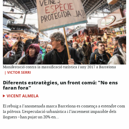
Manifestació contra la massificació turística l'any 2017 a Barcelona
|
VICTOR SERRI
Diferents estratègies, un front comú: "No ens
faran fora"
VICENT ALMELA
El rebuig a l’anomenada marca Barcelona es comença a estendre com
la pólvora. L'especulació urbanística i l’increment imparable dels
lloguers –han pujat un 20% en...