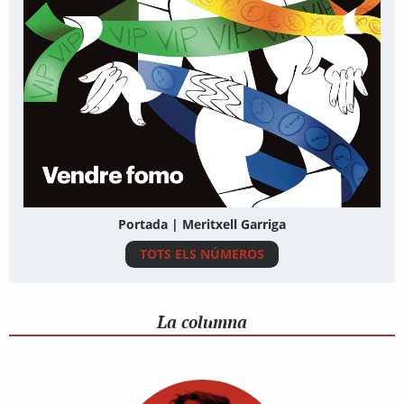
Portada | Meritxell Garriga
TOTS ELS NÚMEROS
La columna