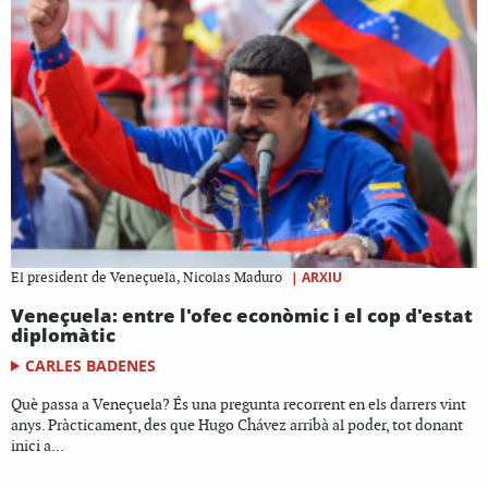
|
ARXIU
El president de Veneçuela, Nicolas Maduro
Veneçuela: entre l'ofec econòmic i el cop d'estat
diplomàtic
CARLES BADENES
Què passa a Veneçuela? És una pregunta recorrent en els darrers vint
anys. Pràcticament, des que Hugo Chávez arribà al poder, tot donant
inici a...