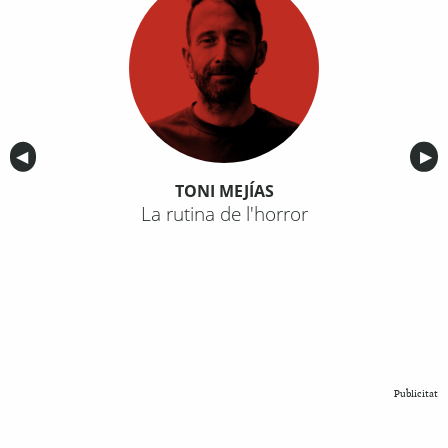
Anterior
◀︎
Sig
▶︎
TONI MEJÍAS
La rutina de l'horror
Publicitat