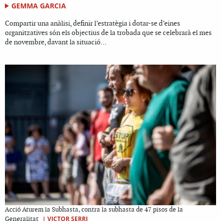
GEMMA GARCIA
Compartir una anàlisi, definir l’estratègia i dotar-se d’eines
organitzatives són els objectius de la trobada que se celebrarà el mes
de novembre, davant la situació...
Acció Aturem la Subhasta, contra la subhasta de 47 pisos de la
|
VICTOR SERRI
Generalitat